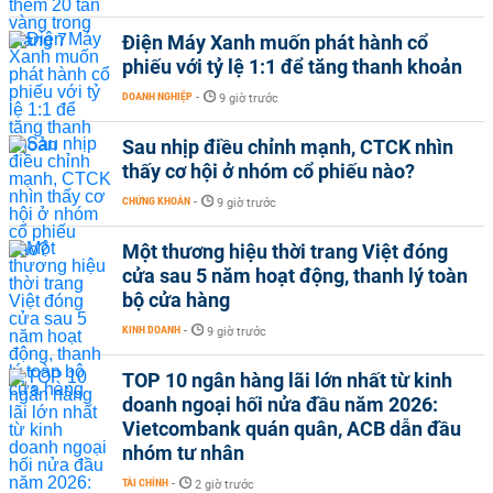
Điện Máy Xanh muốn phát hành cổ
phiếu với tỷ lệ 1:1 để tăng thanh khoản
DOANH NGHIỆP
-
9 giờ trước
Sau nhịp điều chỉnh mạnh, CTCK nhìn
thấy cơ hội ở nhóm cổ phiếu nào?
CHỨNG KHOÁN
-
9 giờ trước
Một thương hiệu thời trang Việt đóng
cửa sau 5 năm hoạt động, thanh lý toàn
bộ cửa hàng
KINH DOANH
-
9 giờ trước
TOP 10 ngân hàng lãi lớn nhất từ kinh
doanh ngoại hối nửa đầu năm 2026:
Vietcombank quán quân, ACB dẫn đầu
nhóm tư nhân
TÀI CHÍNH
-
2 giờ trước