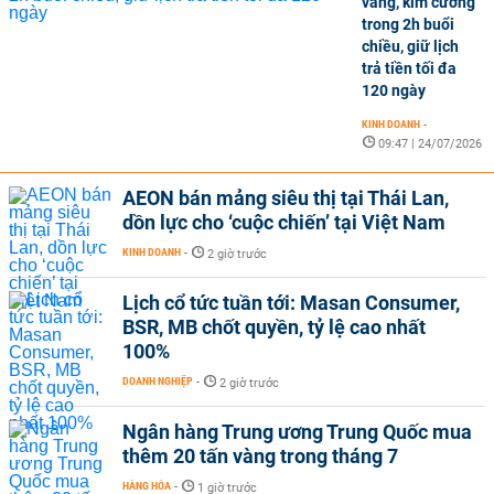
vàng, kim cương
trong 2h buổi
chiều, giữ lịch
trả tiền tối đa
120 ngày
KINH DOANH
-
09:47 | 24/07/2026
AEON bán mảng siêu thị tại Thái Lan,
dồn lực cho ‘cuộc chiến’ tại Việt Nam
KINH DOANH
-
2 giờ trước
Lịch cổ tức tuần tới: Masan Consumer,
BSR, MB chốt quyền, tỷ lệ cao nhất
100%
DOANH NGHIỆP
-
2 giờ trước
Ngân hàng Trung ương Trung Quốc mua
thêm 20 tấn vàng trong tháng 7
HÀNG HÓA
-
1 giờ trước