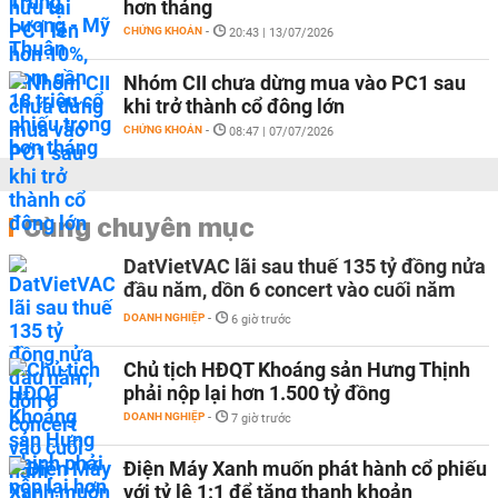
hơn tháng
CHỨNG KHOÁN
-
20:43 | 13/07/2026
Nhóm CII chưa dừng mua vào PC1 sau
khi trở thành cổ đông lớn
CHỨNG KHOÁN
-
08:47 | 07/07/2026
Cùng chuyên mục
DatVietVAC lãi sau thuế 135 tỷ đồng nửa
đầu năm, dồn 6 concert vào cuối năm
DOANH NGHIỆP
-
6 giờ trước
Chủ tịch HĐQT Khoáng sản Hưng Thịnh
phải nộp lại hơn 1.500 tỷ đồng
DOANH NGHIỆP
-
7 giờ trước
Điện Máy Xanh muốn phát hành cổ phiếu
với tỷ lệ 1:1 để tăng thanh khoản