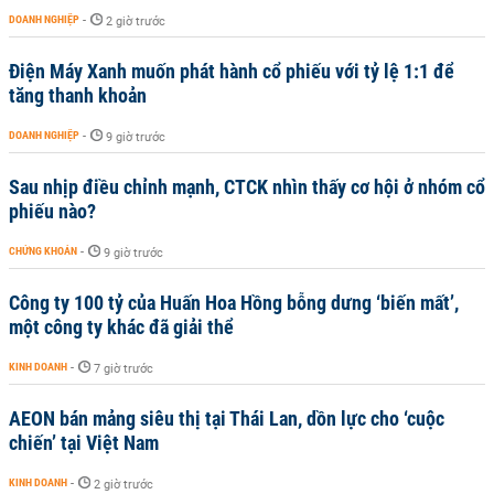
DOANH NGHIỆP
-
2 giờ trước
Điện Máy Xanh muốn phát hành cổ phiếu với tỷ lệ 1:1 để
tăng thanh khoản
DOANH NGHIỆP
-
9 giờ trước
Sau nhịp điều chỉnh mạnh, CTCK nhìn thấy cơ hội ở nhóm cổ
phiếu nào?
CHỨNG KHOÁN
-
9 giờ trước
Công ty 100 tỷ của Huấn Hoa Hồng bỗng dưng ‘biến mất’,
một công ty khác đã giải thể
KINH DOANH
-
7 giờ trước
AEON bán mảng siêu thị tại Thái Lan, dồn lực cho ‘cuộc
chiến’ tại Việt Nam
KINH DOANH
-
2 giờ trước