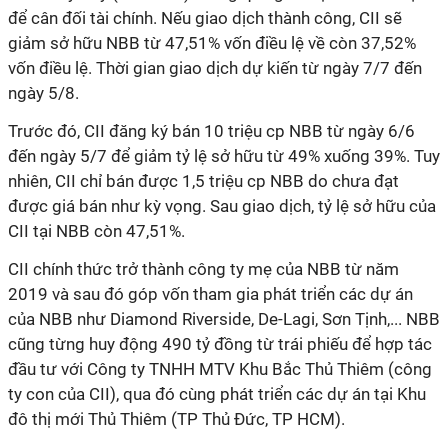
để cân đối tài chính. Nếu giao dịch thành công, CII sẽ
giảm sở hữu NBB từ 47,51% vốn điều lệ về còn 37,52%
vốn điều lệ. Thời gian giao dịch dự kiến từ ngày 7/7 đến
ngày 5/8.
Trước đó, CII đăng ký bán 10 triệu cp NBB từ ngày 6/6
đến ngày 5/7 để giảm tỷ lệ sở hữu từ 49% xuống 39%. Tuy
nhiên, CII chỉ bán được 1,5 triệu cp NBB do chưa đạt
được giá bán như kỳ vọng. Sau giao dịch, tỷ lệ sở hữu của
CII tại NBB còn 47,51%.
CII chính thức trở thành công ty mẹ của NBB từ năm
2019 và sau đó góp vốn tham gia phát triển các dự án
của NBB như Diamond Riverside, De-Lagi, Sơn Tịnh,... NBB
cũng từng huy động 490 tỷ đồng từ trái phiếu để hợp tác
đầu tư với Công ty TNHH MTV Khu Bắc Thủ Thiêm (công
ty con của CII), qua đó cùng phát triển các dự án tại Khu
đô thị mới Thủ Thiêm (TP Thủ Đức, TP HCM).