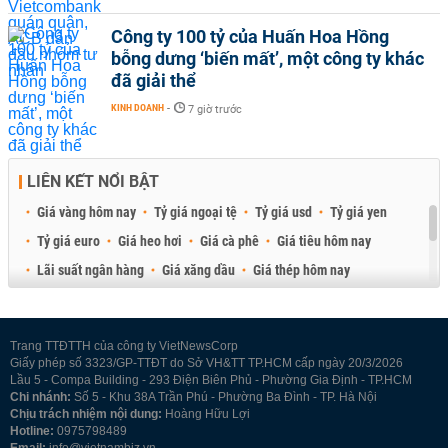
Công ty 100 tỷ của Huấn Hoa Hồng
bỗng dưng ‘biến mất’, một công ty khác
đã giải thể
KINH DOANH
-
7 giờ trước
LIÊN KẾT NỔI BẬT
Giá vàng hôm nay
Tỷ giá ngoại tệ
Tỷ giá usd
Tỷ giá yen
Tỷ giá euro
Giá heo hơi
Giá cà phê
Giá tiêu hôm nay
Lãi suất ngân hàng
Giá xăng dầu
Giá thép hôm nay
Giá sầu riêng
Giá thịt heo
Giá gạo
Giá cao su
Best Retail Brokers
Diễn đàn đầu tư Việt Nam 2026
Trang TTĐTTH của công ty VietNewsCorp
Giấy phép số 3323/GP-TTĐT do Sở VH&TT TP.HCM cấp ngày 20/3/2026
Lầu 5 - Compa Building - 293 Điện Biên Phủ - Phường Gia Định - TP.HCM
Chi nhánh:
Số 5 - Khu 38A Trần Phú - Phường Ba Đình - TP. Hà Nội
Chịu trách nhiệm nội dung:
Hoàng Hữu Lợi
Hotline:
0975798489