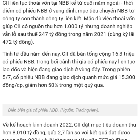
CII liên tục thoái vốn tại NBB kể từ cuối năm ngoái - thời
điểm cổ phiếu NBB ở vùng đỉnh, mục tiêu chuyển NBB từ
công ty con thành công ty liên kết. Mặc dù việc thoái vốn
giúp CII có nguồn thu hơn 1.000 tỷ nhưng doanh nghiệp
vẫn lỗ sau thuế 247 tỷ đồng trong năm 2021 (cùng kỳ lãi
472 tỷ đồng).
Tính từ đầu năm đến nay, CII đã bán tổng cộng 16,3 triệu
cổ phiếu NBB, trong bối cảnh thị giá cổ phiếu này liên tục
lao dốc và hiện đang giao dịch ở vùng đáy. Trong phiên
5/7, cổ phiếu NBB đang giao dịch quanh mức giá 15.300
đồng/cp, giảm hơn 50% trong một quý qua.
Diễn biến giá cổ phiếu NBB. (Nguồn:
Tradingview
).
Về kế hoạch kinh doanh 2022,
CII đặt mục tiêu doanh thu
hơn 8.010 tỷ đồng, gấp 2,7 lần so với kết quả đạt được