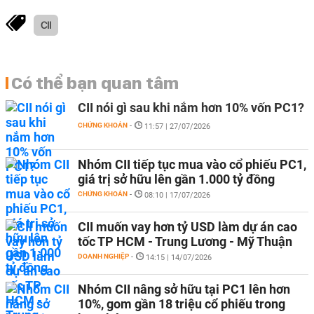
CII
Có thể bạn quan tâm
CII nói gì sau khi nắm hơn 10% vốn PC1?
CHỨNG KHOÁN
-
11:57 | 27/07/2026
Nhóm CII tiếp tục mua vào cổ phiếu PC1,
giá trị sở hữu lên gần 1.000 tỷ đồng
CHỨNG KHOÁN
-
08:10 | 17/07/2026
CII muốn vay hơn tỷ USD làm dự án cao
tốc TP HCM - Trung Lương - Mỹ Thuận
DOANH NGHIỆP
-
14:15 | 14/07/2026
Nhóm CII nâng sở hữu tại PC1 lên hơn
10%, gom gần 18 triệu cổ phiếu trong