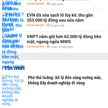
DOANH NGHIỆP
-
9 giờ trước
EVN đã xóa sạch lỗ lũy kế, thu gần
353.000 tỷ đồng sau nửa năm
DOANH NGHIỆP
-
20 giờ trước
VNPT nắm giữ hơn 62.000 tỷ đồng tiền
mặt, ngang ngửa MWG
DOANH NGHIỆP
-
15:56 | 07/08/2026
Tin mới
Phó thủ tướng: Xử lý đến cùng vướng mắc,
không đẩy doanh nghiệp đi vòng