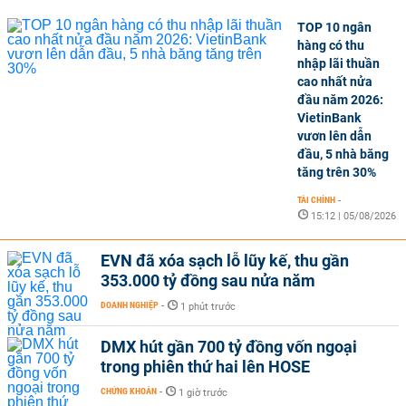
TOP 10 ngân
hàng có thu
nhập lãi thuần
cao nhất nửa
đầu năm 2026:
VietinBank
vươn lên dẫn
đầu, 5 nhà băng
tăng trên 30%
TÀI CHÍNH
-
15:12 | 05/08/2026
EVN đã xóa sạch lỗ lũy kế, thu gần
353.000 tỷ đồng sau nửa năm
DOANH NGHIỆP
-
1 phút trước
DMX hút gần 700 tỷ đồng vốn ngoại
trong phiên thứ hai lên HOSE
CHỨNG KHOÁN
-
1 giờ trước