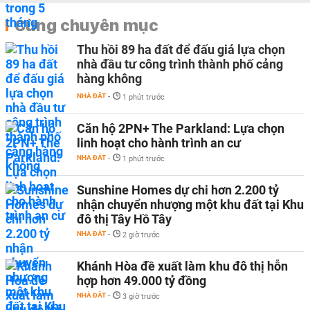
Cùng chuyên mục
Thu hồi 89 ha đất để đấu giá lựa chọn
nhà đầu tư công trình thành phố cảng
hàng không
NHÀ ĐẤT
-
1 phút trước
Căn hộ 2PN+ The Parkland: Lựa chọn
linh hoạt cho hành trình an cư
NHÀ ĐẤT
-
1 phút trước
Sunshine Homes dự chi hơn 2.200 tỷ
nhận chuyển nhượng một khu đất tại Khu
đô thị Tây Hồ Tây
NHÀ ĐẤT
-
2 giờ trước
Khánh Hòa đề xuất làm khu đô thị hỗn
hợp hơn 49.000 tỷ đồng
NHÀ ĐẤT
-
3 giờ trước