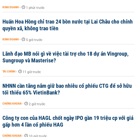
KINH DOANH
-
1 phút trước
Huấn Hoa Hồng chỉ trao 24 bồn nước tại Lai Châu cho chính
quyền xã, không trao tiền
KINH DOANH
-
5 giờ trước
Lãnh đạo MB nói gì về việc tài trợ cho 18 dự án Vingroup,
Sungroup và Masterise?
TÀI CHÍNH
-
11 giờ trước
NHNN cần tăng nắm giữ bao nhiêu cổ phiếu CTG để sở hữu
tối thiểu 65% VietinBank?
CHỨNG KHOÁN
-
2 giờ trước
Công ty con của HAGL chốt ngày IPO gần 19 triệu cp với giá
gấp hơn 4 lần cổ phiếu HAG
CHỨNG KHOÁN
-
10 giờ trước