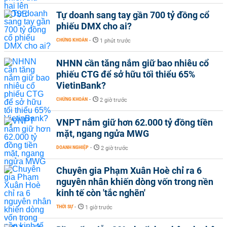
Tự doanh sang tay gần 700 tỷ đồng cổ
phiếu DMX cho ai?
CHỨNG KHOÁN
-
1 phút trước
NHNN cần tăng nắm giữ bao nhiêu cổ
phiếu CTG để sở hữu tối thiểu 65%
VietinBank?
CHỨNG KHOÁN
-
2 giờ trước
VNPT nắm giữ hơn 62.000 tỷ đồng tiền
mặt, ngang ngửa MWG
DOANH NGHIỆP
-
2 giờ trước
Chuyên gia Phạm Xuân Hoè chỉ ra 6
nguyên nhân khiến dòng vốn trong nền
kinh tế còn 'tắc nghẽn'
THỜI SỰ
-
1 giờ trước