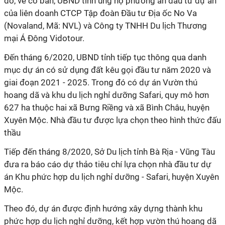
đó, về cơ bản, UBND tỉnh ủng hộ phương án đầu tư dự án
của liên doanh CTCP Tập đoàn Đầu tư Địa ốc No Va
(Novaland, Mã: NVL) và Công ty TNHH Du lịch Thương
mại Á Đông Vidotour.
Đến tháng 6/2020, UBND tỉnh tiếp tục thông qua danh
mục dự án có sử dụng đất kêu gọi đầu tư năm 2020 và
giai đoạn 2021 - 2025. Trong đó có dự án Vườn thú
hoang dã và khu du lịch nghỉ dưỡng Safari, quy mô hơn
627 ha thuộc hai xã Bưng Riềng và xã Bình Châu, huyện
Xuyên Mộc. Nhà đầu tư được lựa chọn theo hình thức đấu
thầu
Tiếp đến tháng 8/2020, Sở Du lịch tỉnh Bà Rịa - Vũng Tàu
đưa ra báo cáo dự thảo tiêu chí lựa chọn nhà đầu tư dự
án Khu phức hợp du lịch nghỉ dưỡng - Safari, huyện Xuyên
Mộc.
Theo đó, dự án được định hướng xây dựng thành khu
phức hợp du lịch nghỉ dưỡng, kết hợp vườn thú hoang dã