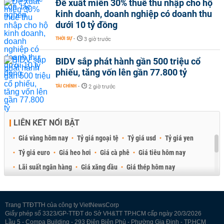
Đề xuất miễn 30% thuế thu nhập cho hộ
kinh doanh, doanh nghiệp có doanh thu
dưới 10 tỷ đồng
THỜI SỰ
-
3 giờ trước
BIDV sắp phát hành gần 500 triệu cổ
phiếu, tăng vốn lên gần 77.800 tỷ
TÀI CHÍNH
-
2 giờ trước
LIÊN KẾT NỔI BẬT
Giá vàng hôm nay
Tỷ giá ngoại tệ
Tỷ giá usd
Tỷ giá yen
Tỷ giá euro
Giá heo hơi
Giá cà phê
Giá tiêu hôm nay
Lãi suất ngân hàng
Giá xăng dầu
Giá thép hôm nay
Giá sầu riêng
Giá thịt heo
Giá gạo
Giá cao su
Best Retail Brokers
Diễn đàn đầu tư Việt Nam 2026
Trang TTĐTTH của công ty VietNewsCorp
Giấy phép số 3323/GP-TTĐT do Sở VH&TT TP.HCM cấp ngày 20/3/2026
Lầu 5 - Compa Building - 293 Điện Biên Phủ - Phường Gia Định - TP.HCM