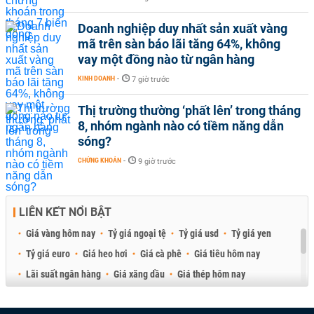
Doanh nghiệp duy nhất sản xuất vàng
mã trên sàn báo lãi tăng 64%, không
vay một đồng nào từ ngân hàng
KINH DOANH
-
7 giờ trước
Thị trường thường ‘phất lên’ trong tháng
8, nhóm ngành nào có tiềm năng dẫn
sóng?
CHỨNG KHOÁN
-
9 giờ trước
LIÊN KẾT NỔI BẬT
Giá vàng hôm nay
Tỷ giá ngoại tệ
Tỷ giá usd
Tỷ giá yen
Tỷ giá euro
Giá heo hơi
Giá cà phê
Giá tiêu hôm nay
Lãi suất ngân hàng
Giá xăng dầu
Giá thép hôm nay
Giá sầu riêng
Giá thịt heo
Giá gạo
Giá cao su