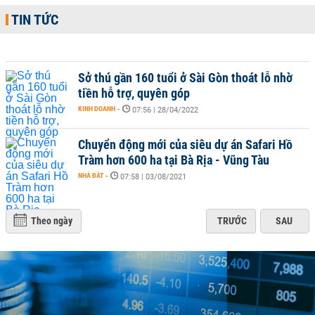
TIN TỨC
Sở thú gần 160 tuổi ở Sài Gòn thoát lỗ nhờ
tiền hỗ trợ, quyên góp
KINH DOANH
-
07:56 | 28/04/2022
Chuyển động mới của siêu dự án Safari Hồ
Tràm hơn 600 ha tại Bà Rịa - Vũng Tàu
NHÀ ĐẤT
-
07:58 | 03/08/2021
Theo ngày
TRƯỚC
SAU