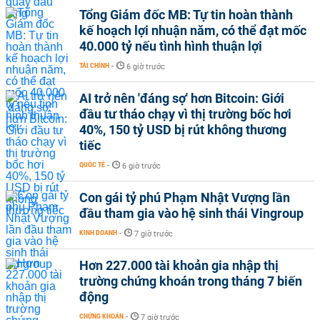
Tổng Giám đốc MB: Tự tin hoàn thành
kế hoạch lợi nhuận năm, có thể đạt mốc
40.000 tỷ nếu tình hình thuận lợi
TÀI CHÍNH
-
6 giờ trước
AI trở nên 'đáng sợ' hơn Bitcoin: Giới
đầu tư tháo chạy vì thị trường bốc hơi
40%, 150 tỷ USD bị rút không thương
tiếc
QUỐC TẾ
-
6 giờ trước
Con gái tỷ phú Phạm Nhật Vượng lần
đầu tham gia vào hệ sinh thái Vingroup
KINH DOANH
-
7 giờ trước
Hơn 227.000 tài khoản gia nhập thị
trường chứng khoán trong tháng 7 biến
động
CHỨNG KHOÁN
-
7 giờ trước