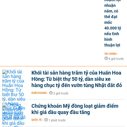
nhuận
năm, có
thể đạt
mốc
40.000 tỷ
nếu tình
hình
thuận lợi
TÀI CHÍNH
-
6 giờ trước
Khối tài sản hàng trăm tỷ của Huấn Hoa
Hồng: Từ biệt thự 50 tỷ, dàn siêu xe
hàng chục tỷ đến vườn tùng Nhật đắt đỏ
KINH DOANH
-
2 giờ trước
Chứng khoán Mỹ đồng loạt giảm điểm
khi giá dầu quay đầu tăng
QUỐC TẾ
-
1 phút trước