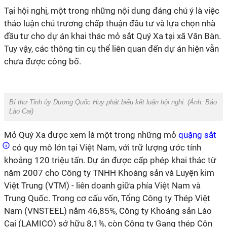
Tại hội nghị, một trong những nội dung đáng chú ý là việc
thảo luận chủ trương chấp thuận đầu tư và lựa chọn nhà
đầu tư cho dự án khai thác mỏ sắt Quý Xa tại xã Văn Bàn.
Tuy vậy, các thông tin cụ thể liên quan đến dự án hiện vẫn
chưa được công bố.
Bí thư Tỉnh ủy Dương Quốc Huy phát biểu kết luận hội nghị.
(Ảnh: Báo
Lào Cai)
Mỏ Quý Xa được xem là một trong những mỏ
quặng sắt
có quy mô lớn tại Việt Nam, với trữ lượng ước tính
khoảng 120 triệu tấn. Dự án được cấp phép khai thác từ
năm 2007 cho Công ty TNHH Khoáng sản và Luyện kim
Việt Trung (VTM) - liên doanh giữa phía Việt Nam và
Trung Quốc. Trong cơ cấu vốn, Tổng Công ty Thép Việt
Nam (VNSTEEL) nắm 46,85%, Công ty Khoáng sản Lào
Cai (LAMICO) sở hữu 8,1%, còn Công ty Gang thép Côn