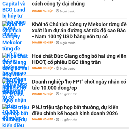
cách công ty đại chúng
DOANH NGHIỆP
-
6 giờ trước
Khởi tố Chủ tịch Công ty Mekolor từng đề
xuất làm dự án đường sắt tốc độ cao Bắc
- Nam 100 tỷ USD bằng vốn tự có
DOANH NGHIỆP
-
8 giờ trước
Hoá chất Đức Giang công bố hai ứng viên
HĐQT, cổ phiếu DGC tăng trần
DOANH NGHIỆP
-
9 giờ trước
Doanh nghiệp 'họ FPT' chốt ngày nhận cổ
tức 10.000 đồng/cp
DOANH NGHIỆP
-
10 giờ trước
PNJ triệu tập họp bất thường, dự kiến
điều chỉnh kế hoạch kinh doanh 2026
DOANH NGHIỆP
-
12 giờ trước