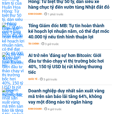
Hồng: Từ biệt thự 50 tỷ, dàn siêu xe
hàng chục tỷ đến vườn tùng Nhật đắt đỏ
KINH DOANH
-
1 phút trước
Tổng Giám đốc MB: Tự tin hoàn thành
kế hoạch lợi nhuận năm, có thể đạt mốc
40.000 tỷ nếu tình hình thuận lợi
TÀI CHÍNH
-
3 giờ trước
AI trở nên 'đáng sợ' hơn Bitcoin: Giới
đầu tư tháo chạy vì thị trường bốc hơi
40%, 150 tỷ USD bị rút không thương
tiếc
QUỐC TẾ
-
3 giờ trước
Doanh nghiệp duy nhất sản xuất vàng
mã trên sàn báo lãi tăng 64%, không
vay một đồng nào từ ngân hàng
KINH DOANH
-
4 giờ trước