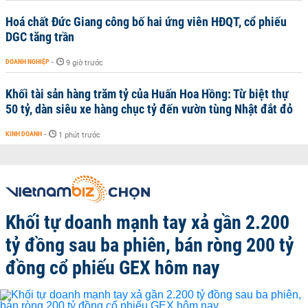
Hoá chất Đức Giang công bố hai ứng viên HĐQT, cổ phiếu
DGC tăng trần
DOANH NGHIỆP
-
9 giờ trước
Khối tài sản hàng trăm tỷ của Huấn Hoa Hồng: Từ biệt thự
50 tỷ, dàn siêu xe hàng chục tỷ đến vườn tùng Nhật đắt đỏ
KINH DOANH
-
1 phút trước
Khối tự doanh mạnh tay xả gần 2.200
tỷ đồng sau ba phiên, bán ròng 200 tỷ
đồng cổ phiếu GEX hôm nay