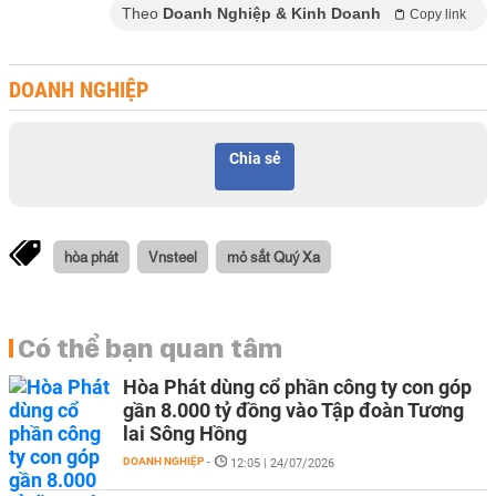
Theo
Doanh Nghiệp & Kinh Doanh
Copy link
DOANH NGHIỆP
Chia sẻ
hòa phát
Vnsteel
mỏ sắt Quý Xa
Có thể bạn quan tâm
Hòa Phát dùng cổ phần công ty con góp
gần 8.000 tỷ đồng vào Tập đoàn Tương
lai Sông Hồng
DOANH NGHIỆP
-
12:05 | 24/07/2026