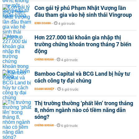
Con gái tỷ phú Phạm Nhật Vượng lần
đầu tham gia vào hệ sinh thái Vingroup
KINH DOANH
-
4 giờ trước
Hơn 227.000 tài khoản gia nhập thị
trường chứng khoán trong tháng 7 biến
động
CHỨNG KHOÁN
-
4 giờ trước
Bamboo Capital và BCG Land bị hủy tư
cách công ty đại chúng
DOANH NGHIỆP
-
6 giờ trước
Thị trường thường ‘phất lên’ trong tháng
8, nhóm ngành nào có tiềm năng dẫn
sóng?
CHỨNG KHOÁN
-
6 giờ trước