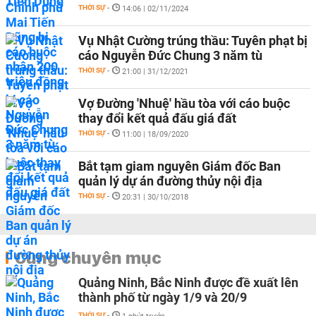
THỜI SỰ
-
14:06 | 02/11/2024
Vụ Nhật Cường trúng thầu: Tuyên phạt bị
cáo Nguyễn Đức Chung 3 năm tù
THỜI SỰ
-
21:00 | 31/12/2021
Vợ Đường 'Nhuệ' hầu tòa với cáo buộc
thay đổi kết quả đấu giá đất
THỜI SỰ
-
11:00 | 18/09/2020
Bắt tạm giam nguyên Giám đốc Ban
quản lý dự án đường thủy nội địa
THỜI SỰ
-
20:31 | 30/10/2018
Cùng chuyên mục
Quảng Ninh, Bắc Ninh được đề xuất lên
thành phố từ ngày 1/9 và 20/9
THỜI SỰ
-