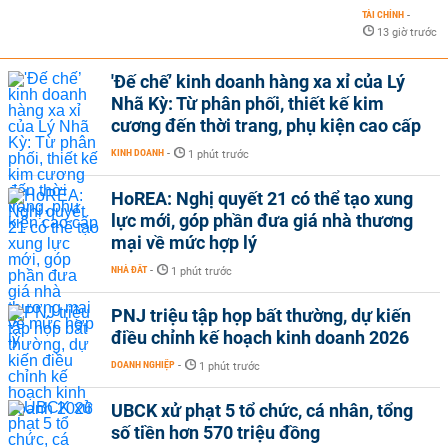
TÀI CHÍNH
-
13 giờ trước
'Đế chế’ kinh doanh hàng xa xỉ của Lý
Nhã Kỳ: Từ phân phối, thiết kế kim
cương đến thời trang, phụ kiện cao cấp
KINH DOANH
-
1 phút trước
HoREA: Nghị quyết 21 có thể tạo xung
lực mới, góp phần đưa giá nhà thương
mại về mức hợp lý
NHÀ ĐẤT
-
1 phút trước
PNJ triệu tập họp bất thường, dự kiến
điều chỉnh kế hoạch kinh doanh 2026
DOANH NGHIỆP
-
1 phút trước
UBCK xử phạt 5 tổ chức, cá nhân, tổng
số tiền hơn 570 triệu đồng