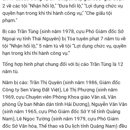
2 về các tội "Nhận hối lộ," "Đưa hối lộ," "Lợi dụng chức vụ
quyền hạn trong khi thi hành công vụ," "Che giấu tội
phạm."
Bị cáo Trần Tùng (sinh năm 1978, cựu Phó Giám đốc Sở
Ngoại vụ tỉnh Thái Nguyên) bị Tòa tuyên phạt 7 năm tù về
tội “Nhận hối lộ,” 5 năm tù về tội “Lợi dụng chức vụ, quyền
hạn trong khi thi hành công vụ.”
Tổng hợp hình phạt chung đối với bị cáo Trần Tùng là 12
năm tù.
Năm bị cáo: Trần Thị Quyên (sinh năm 1986, Giám đốc
Công ty Sen Vàng Đất Việt), Lê Thị Phượng (sinh năm
1969, cựu Chuyên viên Phòng Khoa giáo Văn xã, Văn
phòng Ủy ban Nhân dân tỉnh Hải Dương), Nguyễn Văn Văn
(sinh năm 1965, cựu Phó Giám đốc Sở Y tế tỉnh Quảng
Nam), Lê Ngọc Tường (sinh năm 1979, cựu Phó Giám
đốc Sở Văn hóa, Thể thao và Du lịch tỉnh Quảng Nam) đều