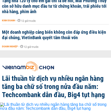
Tặng nhà 120 tỷ cho em gái chỉ là bề nổi, Mai Phương Thúy
còn sở hữu danh mục đầu tư từ chứng khoán, trái phiếu tới
nhà hàng, phim ảnh
KINH DOANH
-
12 giờ trước
Một doanh nghiệp cảng biển không còn đáp ứng điều kiện
đại chúng, VietinBank quyết tâm thoái vốn
DOANH NGHIỆP
-
12 giờ trước
Lãi thuần từ dịch vụ nhiều ngân hàng
tăng ba chữ số trong nửa đầu năm:
Techcombank dẫn đầu, Big4 tụt hạng