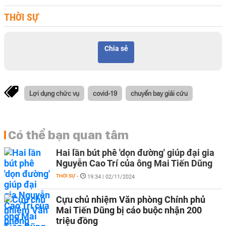
THỜI SỰ
Chia sẻ
Lợi dụng chức vụ
covid-19
chuyến bay giải cứu
Có thể bạn quan tâm
Hai lần bút phê 'dọn đường' giúp đại gia
Nguyễn Cao Trí của ông Mai Tiến Dũng
THỜI SỰ
-
19:34 | 02/11/2024
Cựu chủ nhiệm Văn phòng Chính phủ
Mai Tiến Dũng bị cáo buộc nhận 200
triệu đồng