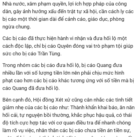
Nhà nước, xâm phạm quyền, lợi ích hợp pháp của công
dân, gây ảnh hưởng xấu đến trật tự xã hội, cần cách ly các
bị cáo một thời gian dài để cảnh cáo, giáo dục, phòng
ngừa chung.
Các bị cáo đã thực hiện hành vi nhận và đưa hối lộ một
cách độc lập, chỉ bị cáo Quyên đóng vai trò phạm tội giúp
sức cho bị cáo Trần Tùng.
Trong nhóm các bị cáo đưa hối lộ, bị cáo Quang đưa
nhiều lần với số lượng tiền lớn nên phải chịu mức hình
phạt cao hơn các bị cáo khác tương ứng với số tiền mà bị
cáo Quang đã đưa hối lộ.
Bên cạnh đó, Hội đồng Xét xử cũng cân nhắc các tình tiết
giảm nhẹ của các bị cáo như: Thành khẩn khai báo, ăn năn
hối cải, tự nguyện bồi thường, khắc phục hậu quả, có thái
độ tích cực hợp tác với cơ quan điều tra để nhanh chóng
làm rõ vụ việc, nhân thân các bị cáo chưa tiền án tiền sự,