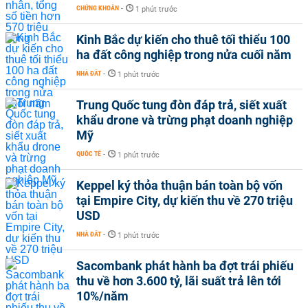
CHỨNG KHOÁN
-
1 phút trước
Kinh Bắc dự kiến cho thuê tối thiểu 100
ha đất công nghiệp trong nửa cuối năm
NHÀ ĐẤT
-
1 phút trước
Trung Quốc tung đòn đáp trả, siết xuất
khẩu drone và trừng phạt doanh nghiệp
Mỹ
QUỐC TẾ
-
1 phút trước
Keppel ký thỏa thuận bán toàn bộ vốn
tại Empire City, dự kiến thu về 270 triệu
USD
NHÀ ĐẤT
-
1 phút trước
Sacombank phát hành ba đợt trái phiếu
thu về hơn 3.600 tỷ, lãi suất trả lên tới
10%/năm