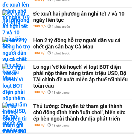
1 phút trước
Đề xuất hai phương án nghỉ tết 7 và 10
ngày liên tục
THỜI SỰ
-
1 phút trước
Hơn 2 tỷ đồng hỗ trợ người dân vụ cá
chết gần sân bay Cà Mau
THỜI SỰ
-
1 phút trước
Lo ngại 'vỡ kế hoạch' vì loạt BOT điện
phải nộp thêm hàng trăm triệu USD, Bộ
Tài chính đề xuất miễn áp thuế tối thiểu
toàn cầu
THỜI SỰ
-
11 giờ trước
Thủ tướng: Chuyển từ tham gia thành
chủ động định hình 'luật chơi', biến sức
ép bên ngoài thành dư địa phát triển
THỜI SỰ
-
19 giờ trước