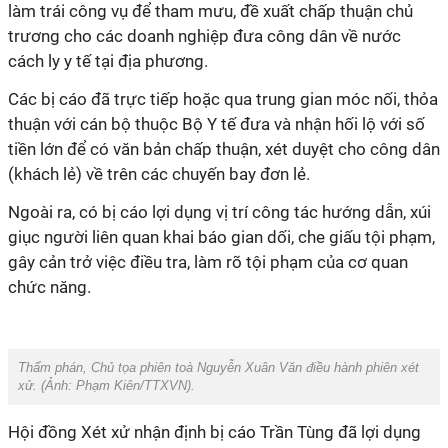
làm trái công vụ để tham mưu, đề xuất chấp thuận chủ
trương cho các doanh nghiệp đưa công dân về nước
cách ly y tế tại địa phương.
Các bị cáo đã trực tiếp hoặc qua trung gian móc nối, thỏa
thuận với cán bộ thuộc Bộ Y tế đưa và nhận hối lộ với số
tiền lớn để có văn bản chấp thuận, xét duyệt cho công dân
(khách lẻ) về trên các chuyến bay đơn lẻ.
Ngoài ra, có bị cáo lợi dụng vị trí công tác hướng dẫn, xúi
giục người liên quan khai báo gian dối, che giấu tội phạm,
gây cản trở việc điều tra, làm rõ tội phạm của cơ quan
chức năng.
Thẩm phán, Chủ tọa phiên toà Nguyễn Xuân Văn điều hành phiên xét
xử. (Ảnh:
Phạm Kiên/TTXVN
).
Hội đồng Xét xử nhận định bị cáo Trần Tùng đã lợi dụng