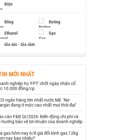
Điện
Đồng
Đường
Ethanol
Gạo
Gia súc - Gia cầm
Giấy
Gỗ
TIN MỚI NHẤT
Hạt điều
Hồ tiêu - Hạt tiêu
oanh nghiệp họ 'FPT' chốt ngày nhận cổ
Khí đốt
ức 10.000 đồng/cp
EO ngân hàng lớn nhất nước Mỹ: ‘Nợ
Kim loại khác
Mắc ca
rgin đang ở mức cao nhất mọi thời đại’
Muối
Ngũ cốc
o cáo F&B QI/2026: Biến động chi phí và
u hướng bảo vệ lợi nhuận của doanh nghiệp
Nhựa - Hạt nhựa
á gas hôm nay 6/8 giá đổi bình gas 12kg
ôm nay bao nhiêu?