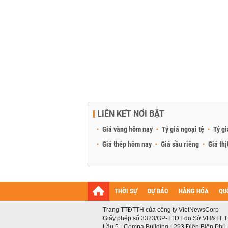
LIÊN KẾT NỔI BẬT
Giá vàng hôm nay
Tỷ giá ngoại tệ
Tỷ gi
Giá thép hôm nay
Giá sầu riêng
Giá thị
THỜI SỰ
DỰ BÁO
HÀNG HÓA
QU
Trang TTĐTTH của công ty VietNewsCorp
Giấy phép số 3323/GP-TTĐT do Sở VH&TT T
Lầu 5 - Compa Building - 293 Điện Biên Phủ