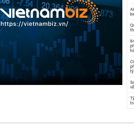
AI
bi
Q
t
84
ph
h
C
ph
t
S
về
T
tr