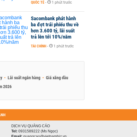
QUỐC TẾ
-
1 phút trước
Sacombank phát hành
ba đợt trái phiếu thu về
hơn 3.600 tỷ, lãi suất
trả lên tới 10%/năm
TÀI CHÍNH
-
1 phút trước
ay
Lãi suất ngân hàng
Giá xăng dầu
am 2026
ANH
DỊCH VỤ QUẢNG CÁO
Tel:
0931589222 (Ms Ngọc)
Email:
quangcao@vietnambiz.vn