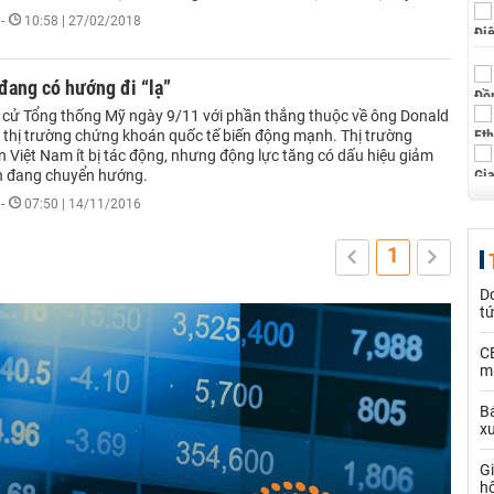
-
10:58 | 27/02/2018
đang có hướng đi “lạ”
 cử Tổng thống Mỹ ngày 9/11 với phần thắng thuộc về ông Donald
 thị trường chứng khoán quốc tế biến động mạnh. Thị trường
 Việt Nam ít bị tác động, nhưng động lực tăng có dấu hiệu giảm
ền đang chuyển hướng.
-
07:50 | 14/11/2016
1
D
t
C
ma
Bá
x
Gi
h