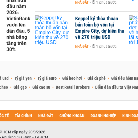
nhất nửa
NHÀ ĐẤT
-
1 phút trước
đầu năm
2026:
Keppel ký thỏa thuận
VietinBank
bán toàn bộ vốn tại
vươn lên
Empire City, dự kiến thu
dẫn đầu, 5
về 270 triệu USD
nhà băng
tăng trên
NHÀ ĐẤT
-
1 phút trước
30%
á usd
Tỷ giá yen
Tỷ giá euro
Giá heo hơi
Giá cà phê
Giá tiêu hôm n
t heo
Giá gạo
Giá cao su
Best Retail Brokers
Diễn đàn đầu tư Việt N
ỐC TẾ
TÀI CHÍNH
NHÀ ĐẤT
CHỨNG KHOÁN
DOANH NGHIỆP
KINH DO
P.HCM cấp ngày 20/3/2026
 - Phường Gia Định - TP.HCM