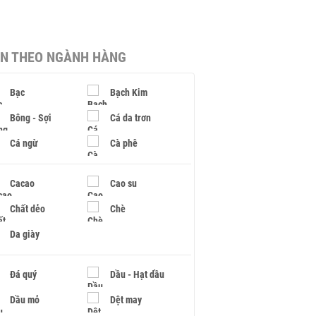
IN THEO NGÀNH HÀNG
Bạc
Bạch Kim
Bông - Sợi
Cá da trơn
Cá ngừ
Cà phê
Cacao
Cao su
Chất dẻo
Chè
Da giày
Đá quý
Dầu - Hạt dầu
Dầu mỏ
Dệt may