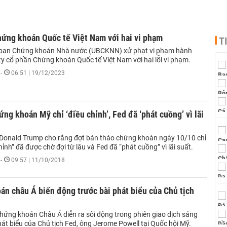
hứng khoán Quốc tế Việt Nam với hai vi phạm
T
 ban Chứng khoán Nhà nước (UBCKNN) xử phạt vi phạm hành
ty cổ phần Chứng khoán Quốc tế Việt Nam với hai lỗi vi phạm.
-
06:51 | 19/12/2023
ng khoán Mỹ chỉ ‘điều chỉnh’, Fed đã ‘phát cuồng’ vì lãi
Donald Trump cho rằng đợt bán tháo chứng khoán ngày 10/10 chỉ
chỉnh” đã được chờ đợi từ lâu và Fed đã “phát cuồng” vì lãi suất.
-
09:57 | 11/10/2018
n châu Á biến động trước bài phát biểu của Chủ tịch
chứng khoán Châu Á diễn ra sôi động trong phiên giao dịch sáng
át biểu của Chủ tịch Fed, ông Jerome Powell tại Quốc hội Mỹ.