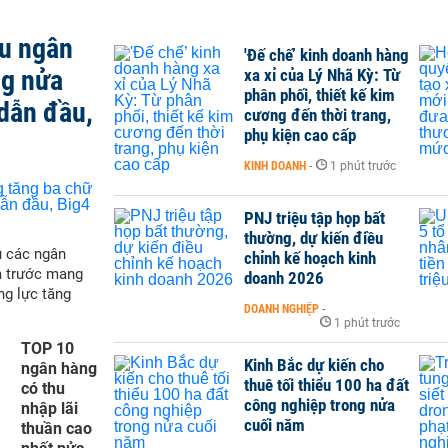
ều ngân
'Đế chế’ kinh doanh hàng
ng nửa
xa xỉ của Lý Nhã Kỳ: Từ
phân phối, thiết kế kim
dẫn đầu,
cương đến thời trang,
phụ kiện cao cấp
KINH DOANH
-
1 phút trước
PNJ triệu tập họp bất
thường, dự kiến điều
ụ các ngân
chỉnh kế hoạch kinh
m trước mang
doanh 2026
ng lực tăng
DOANH NGHIỆP
-
1 phút trước
TOP 10
Kinh Bắc dự kiến cho
ngân hàng
thuê tối thiểu 100 ha đất
có thu
công nghiệp trong nửa
nhập lãi
cuối năm
thuần cao