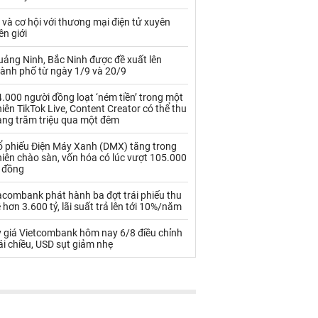
Palladium
Phân bón
 và cơ hội với thương mại điện tử xuyên
Rau - Củ -Quả
Sắt thép
ên giới
Sữa
uảng Ninh, Bắc Ninh được đề xuất lên
hành phố từ ngày 1/9 và 20/9
.000 người đồng loạt ‘ném tiền’ trong một
Than
Thức ăn chăn nuôi
iên TikTok Live, Content Creator có thể thu
àng trăm triệu qua một đêm
Thủy hải sản khác
Tôm
ổ phiếu Điện Máy Xanh (DMX) tăng trong
Vàng
iên chào sàn, vốn hóa có lúc vượt 105.000
ỷ đồng
VLXD khác
Xăng dầu
acombank phát hành ba đợt trái phiếu thu
 hơn 3.600 tỷ, lãi suất trả lên tới 10%/năm
Xi măng - Clynker
ỷ giá Vietcombank hôm nay 6/8 điều chỉnh
ái chiều, USD sụt giảm nhẹ