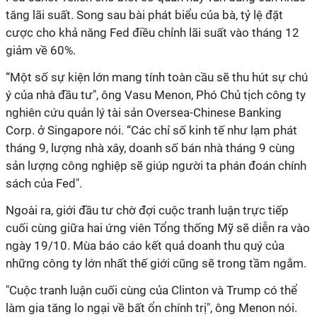
tăng lãi suất. Song sau bài phát biểu của bà, tỷ lệ đặt
cược cho khả năng Fed điều chỉnh lãi suất vào tháng 12
giảm về 60%.
“Một số sự kiện lớn mang tính toàn cầu sẽ thu hút sự chú
ý của nhà đầu tư", ông Vasu Menon, Phó Chủ tịch công ty
nghiên cứu quản lý tài sản Oversea-Chinese Banking
Corp. ở Singapore nói. “Các chỉ số kinh tế như lạm phát
tháng 9, lượng nhà xây, doanh số bán nhà tháng 9 cùng
sản lượng công nghiệp sẽ giúp người ta phán đoán chính
sách của Fed".
Ngoài ra, giới đầu tư chờ đợi cuộc tranh luận trực tiếp
cuối cùng giữa hai ứng viên Tổng thống Mỹ sẽ diễn ra vào
ngày 19/10. Mùa báo cáo kết quả doanh thu quý của
những công ty lớn nhất thế giới cũng sẽ trong tầm ngắm.
"Cuộc tranh luận cuối cùng của Clinton và Trump có thể
làm gia tăng lo ngại về bất ổn chính trị", ông Menon nói.