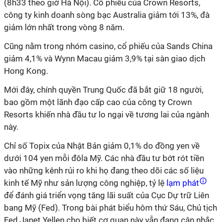
(8h33 theo giờ Hà Nội). Cổ phiếu của Crown Resorts,
công ty kinh doanh sòng bạc Australia giảm tới 13%, đà
giảm lớn nhất trong vòng 8 năm.
Cũng nằm trong nhóm casino, cổ phiếu của Sands China
giảm 4,1% và Wynn Macau giảm 3,9% tại sàn giao dịch
Hong Kong.
Mới đây, chính quyền Trung Quốc đã bắt giữ 18 người,
bao gồm một lãnh đạo cấp cao của công ty Crown
Resorts khiến nhà đầu tư lo ngại về tương lai của ngành
này.
Chỉ số Topix của Nhật Bản giảm 0,1% do đồng yen về
dưới 104 yen mỗi đôla Mỹ. Các nhà đầu tư bớt rót tiền
vào những kênh rủi ro khi họ đang theo dõi các số liệu
kinh tế Mỹ như sản lượng công nghiệp, tỷ lệ
lạm phát
để đánh giá triển vọng tăng lãi suất của Cục Dự trữ Liên
bang Mỹ (Fed). Trong bài phát biểu hôm thứ Sáu, Chủ tịch
Fed Janet Yellen cho biết cơ quan này vẫn đang cân nhắc