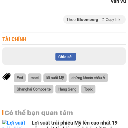
Vân Vũ
Theo
Bloomberg
Copy link
TÀI CHÍNH
Chia sẻ
Fed
msci
lãi suất Mỹ
chứng khoán châu Á
Shanghai Composite
Hang Seng
Topix
Có thể bạn quan tâm
Lợi suất trái phiếu Mỹ lên cao nhất 19