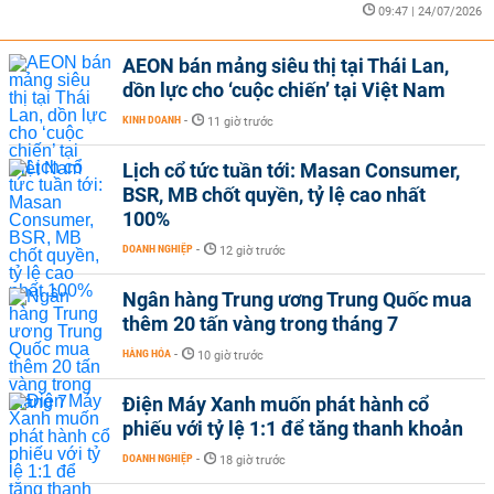
09:47 | 24/07/2026
AEON bán mảng siêu thị tại Thái Lan,
dồn lực cho ‘cuộc chiến’ tại Việt Nam
KINH DOANH
-
11 giờ trước
Lịch cổ tức tuần tới: Masan Consumer,
BSR, MB chốt quyền, tỷ lệ cao nhất
100%
DOANH NGHIỆP
-
12 giờ trước
Ngân hàng Trung ương Trung Quốc mua
thêm 20 tấn vàng trong tháng 7
HÀNG HÓA
-
10 giờ trước
Điện Máy Xanh muốn phát hành cổ
phiếu với tỷ lệ 1:1 để tăng thanh khoản
DOANH NGHIỆP
-
18 giờ trước