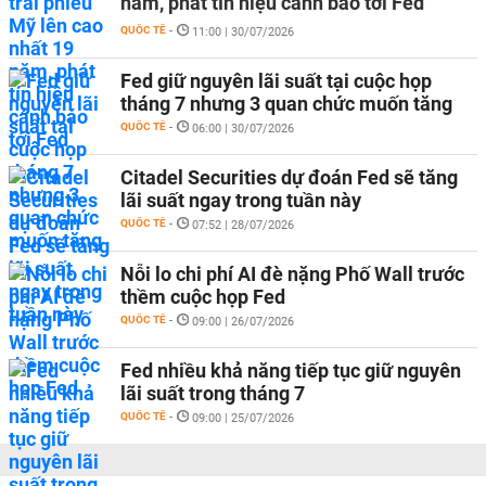
năm, phát tín hiệu cảnh báo tới Fed
QUỐC TẾ
-
11:00 | 30/07/2026
Fed giữ nguyên lãi suất tại cuộc họp
tháng 7 nhưng 3 quan chức muốn tăng
QUỐC TẾ
-
06:00 | 30/07/2026
Citadel Securities dự đoán Fed sẽ tăng
lãi suất ngay trong tuần này
QUỐC TẾ
-
07:52 | 28/07/2026
Nỗi lo chi phí AI đè nặng Phố Wall trước
thềm cuộc họp Fed
QUỐC TẾ
-
09:00 | 26/07/2026
Fed nhiều khả năng tiếp tục giữ nguyên
lãi suất trong tháng 7
QUỐC TẾ
-
09:00 | 25/07/2026