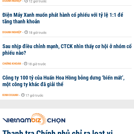
DOANH NGHIỆP
-
12 giờ trước
Điện Máy Xanh muốn phát hành cổ phiếu với tỷ lệ 1:1 để
tăng thanh khoản
DOANH NGHIỆP
-
18 giờ trước
Sau nhịp điều chỉnh mạnh, CTCK nhìn thấy cơ hội ở nhóm cổ
phiếu nào?
CHỨNG KHOÁN
-
18 giờ trước
Công ty 100 tỷ của Huấn Hoa Hồng bỗng dưng ‘biến mất’,
một công ty khác đã giải thể
KINH DOANH
-
17 giờ trước
Thanh tra Chính phủ chỉ ra loạt vi