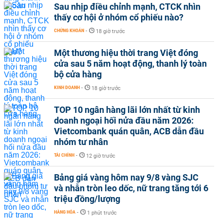
Sau nhịp điều chỉnh mạnh, CTCK nhìn
thấy cơ hội ở nhóm cổ phiếu nào?
CHỨNG KHOÁN
-
18 giờ trước
Một thương hiệu thời trang Việt đóng
cửa sau 5 năm hoạt động, thanh lý toàn
bộ cửa hàng
KINH DOANH
-
18 giờ trước
TOP 10 ngân hàng lãi lớn nhất từ kinh
doanh ngoại hối nửa đầu năm 2026:
Vietcombank quán quân, ACB dẫn đầu
nhóm tư nhân
TÀI CHÍNH
-
12 giờ trước
Bảng giá vàng hôm nay 9/8 vàng SJC
và nhẫn tròn leo dốc, nữ trang tăng tới 6
triệu đồng/lượng
HÀNG HÓA
-
1 phút trước