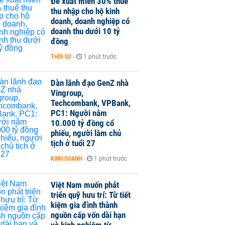
Đề xuất miễn 30% thuế
thu nhập cho hộ kinh
doanh, doanh nghiệp có
doanh thu dưới 10 tỷ
đồng
THỜI SỰ
-
1 phút trước
Dàn lãnh đạo GenZ nhà
Vingroup,
Techcombank, VPBank,
PC1: Người nắm
10.000 tỷ đồng cổ
phiếu, người làm chủ
tịch ở tuổi 27
KINH DOANH
-
1 phút trước
Việt Nam muốn phát
triển quỹ hưu trí: Từ tiết
kiệm gia đình thành
nguồn cấp vốn dài hạn