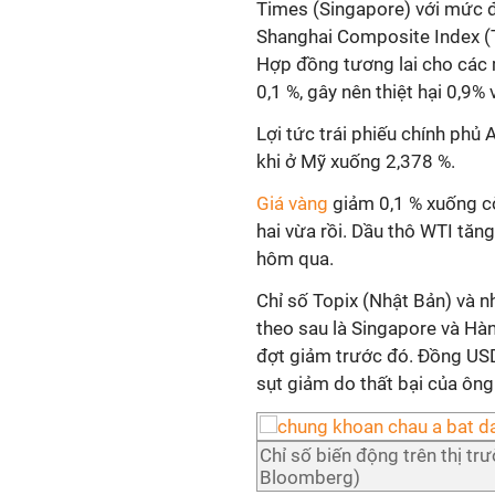
Times (Singapore) với mức độ 
Shanghai Composite Index (T
Hợp đồng tương lai cho các 
0,1 %, gây nên thiệt hại 0,9%
Lợi tức trái phiếu chính phủ
khi ở Mỹ xuống 2,378 %.
Giá vàng
giảm 0,1 % xuống c
hai vừa rồi. Dầu thô WTI tăn
hôm qua.
Chỉ số Topix (Nhật Bản) và n
theo sau là Singapore và Hà
đợt giảm trước đó. Đồng USD
sụt giảm do thất bại của ôn
Chỉ số biến động trên thị t
Bloomberg)