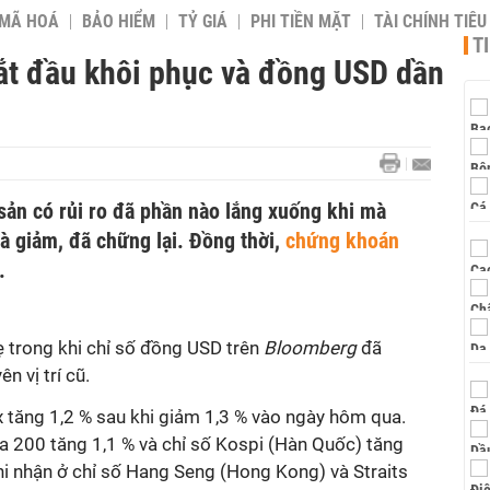
 MÃ HOÁ
BẢO HIỂM
TỶ GIÁ
PHI TIỀN MẶT
TÀI CHÍNH TIÊ
T
t đầu khôi phục và đồng USD dần
 sản có rủi ro đã phần nào lắng xuống khi mà
à giảm, đã chững lại. Đồng thời,
chứng khoán
.
 trong khi chỉ số đồng USD trên
Bloomberg
đã
 vị trí cũ.
x tăng 1,2 % sau khi giảm 1,3 % vào ngày hôm qua.
a 200 tăng 1,1 % và chỉ số Kospi (Hàn Quốc) tăng
hi nhận ở chỉ số Hang Seng (Hong Kong) và Straits