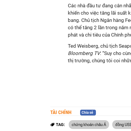
Các nhà đầu tư đang cân nh
khiến cho việc tăng lãi suất 
bang. Chủ tịch Ngân hàng Fed
có thể tăng 2 lần trong năm
phát và chi tiêu của Chính ph
Ted Weisberg, chủ tịch Seapor
Bloomberg TV
: “Suy cho cù
thị trường, chúng tôi coi nh
TÀI CHÍNH
Chia sẻ
chứng khoán châu Á
đồng US
TAG: