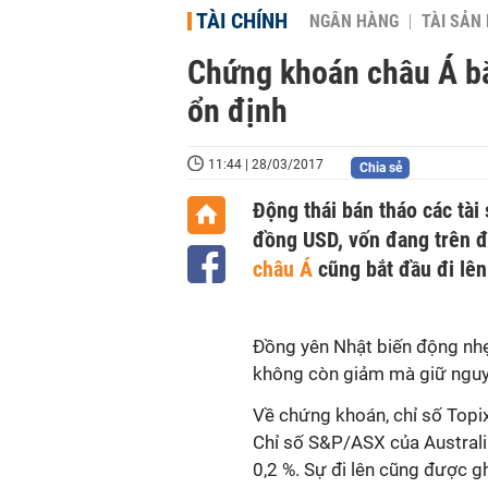
TÀI CHÍNH
NGÂN HÀNG
TÀI SẢN
Chứng khoán châu Á bắ
ổn định
11:44 | 28/03/2017
Chia sẻ
Động thái bán tháo các tài
đồng USD, vốn đang trên đ
châu Á
cũng bắt đầu đi lên
Đồng yên Nhật biến động nhẹ
không còn giảm mà giữ nguyên
Về chứng khoán, chỉ số Topi
Chỉ số S&P/ASX của Australi
0,2 %. Sự đi lên cũng được g