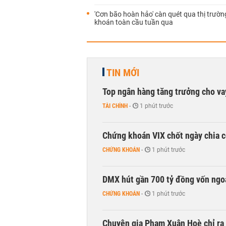
'Cơn bão hoàn hảo' càn quét qua thị trườ
khoán toàn cầu tuần qua
TIN MỚI
Top ngân hàng tăng trưởng cho v
TÀI CHÍNH
-
1 phút trước
Chứng khoán VIX chốt ngày chia c
CHỨNG KHOÁN
-
1 phút trước
DMX hút gần 700 tỷ đồng vốn ngoạ
CHỨNG KHOÁN
-
1 phút trước
Chuyên gia Phạm Xuân Hoè chỉ ra 