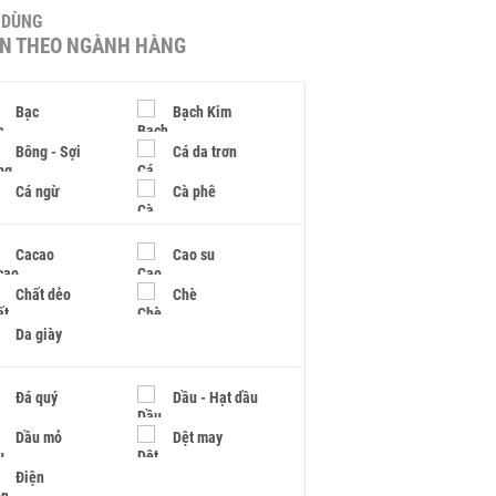
U DÙNG
IN THEO NGÀNH HÀNG
Bạc
Bạch Kim
Bông - Sợi
Cá da trơn
Cá ngừ
Cà phê
Cacao
Cao su
Chất dẻo
Chè
Da giày
Đá quý
Dầu - Hạt dầu
Dầu mỏ
Dệt may
Điện