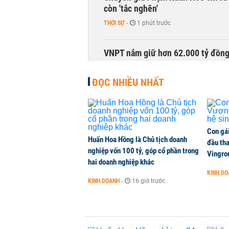
còn 'tắc nghẽn'
THỜI SỰ
-
1 phút trước
VNPT nắm giữ hơn 62.000 tỷ đồn
DOANH NGHIỆP
-
1 phút trước
ĐỌC NHIỀU NHẤT
NHNN cần tăng nắm giữ bao nhiêu
CHỨNG KHOÁN
-
1 phút trước
Con gá
Huấn Hoa Hồng là Chủ tịch doanh
Xuất khẩu linh kiện ô tô của Toyo
đầu tha
nghiệp vốn 100 tỷ, góp cổ phần trong
Vingro
KINH DOANH
-
1 phút trước
hai doanh nghiệp khác
KINH D
KINH DOANH
-
16 giờ trước
BIDV sắp phát hành gần 500 triệu 
TÀI CHÍNH
-
1 phút trước