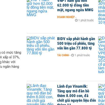
VNPT nắm giữ hơn
62.000 tỷ đồng tiền
mặt, ngang ngửa MWG
DOANH NGHIỆP
-
1 phút trước
BIDV sắp phát hành gần
500 triệu cổ phiếu, tăng
vốn lên gần 77.800 tỷ
g có mức tăng
TÀI CHÍNH
-
1 phút trước
i xấp xỉ 37%,
g khác với
ấu ngân hàng
Lãnh đạo Vinamilk:
Tăng quy mô đàn bò
thêm 8.000 con, đã
chốt giá nguyên liệu đến