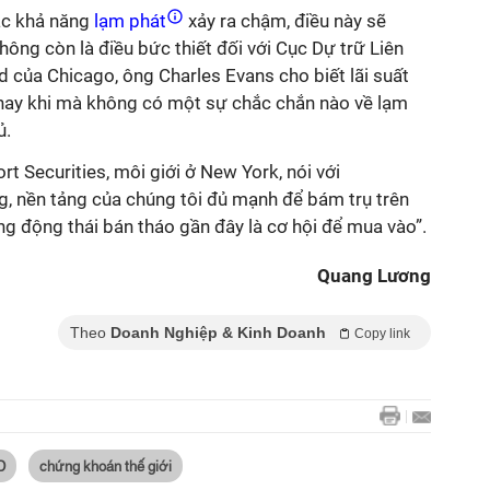
ắc khả năng
lạm phát
xảy ra chậm, điều này sẽ
không còn là điều bức thiết đối với Cục Dự trữ Liên
 của Chicago, ông Charles Evans cho biết lãi suất
 nay khi mà không có một sự chắc chắn nào về lạm
ủ.
t Securities, môi giới ở New York, nói với
ng, nền tảng của chúng tôi đủ mạnh để bám trụ trên
ững động thái bán tháo gần đây là cơ hội để mua vào”.
Quang Lương
Theo
Doanh Nghiệp & Kinh Doanh
Copy link
D
chứng khoán thế giới