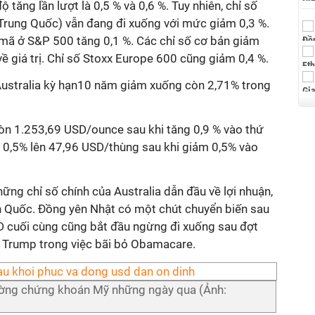
tăng lần lượt là 0,5 % và 0,6 %. Tuy nhiên, chỉ số
rung Quốc) vẫn đang đi xuống với mức giảm 0,3 %.
mã ở S&P 500 tăng 0,1 %. Các chỉ số cơ bản giảm
 về giá trị. Chỉ số Stoxx Europe 600 cũng giảm 0,4 %.
 Australia kỳ hạn10 năm giảm xuống còn 2,71% trong
òn 1.253,69 USD/ounce sau khi tăng 0,9 % vào thứ
g 0,5% lên 47,96 USD/thùng sau khi giảm 0,5% vào
hững chỉ số chính của Australia dẫn đầu về lợi nhuận,
n Quốc. Đồng yên Nhật có một chút chuyển biến sau
 cuối cùng cũng bắt đầu ngừng đi xuống sau đợt
g Trump trong việc bãi bỏ Obamacare.
rường chứng khoán Mỹ những ngày qua (Ảnh: