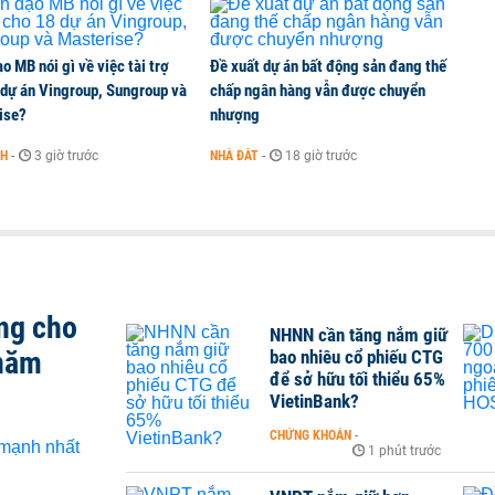
o MB nói gì về việc tài trợ
Đề xuất dự án bất động sản đang thế
 dự án Vingroup, Sungroup và
chấp ngân hàng vẫn được chuyển
ise?
nhượng
NH
-
3 giờ trước
NHÀ ĐẤT
-
18 giờ trước
ng cho
NHNN cần tăng nắm giữ
 năm
bao nhiêu cổ phiếu CTG
để sở hữu tối thiểu 65%
VietinBank?
CHỨNG KHOÁN
-
1 phút trước