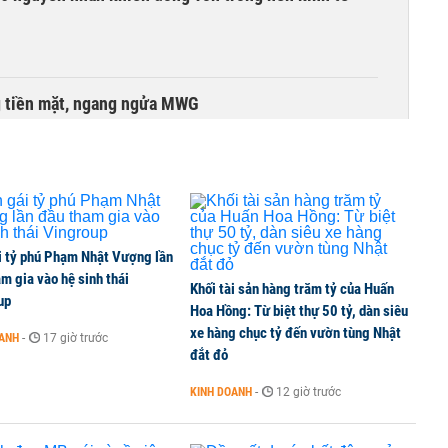
g tiền mặt, ngang ngửa MWG
 cổ phiếu CTG để sở hữu tối thiểu 65% VietinBank?
i tỷ phú Phạm Nhật Vượng lần
ta Việt Nam vượt mốc 1 tỷ USD
m gia vào hệ sinh thái
Khối tài sản hàng trăm tỷ của Huấn
up
Hoa Hồng: Từ biệt thự 50 tỷ, dàn siêu
xe hàng chục tỷ đến vườn tùng Nhật
OANH
-
17 giờ trước
đắt đỏ
cổ phiếu, tăng vốn lên gần 77.800 tỷ
KINH DOANH
-
12 giờ trước