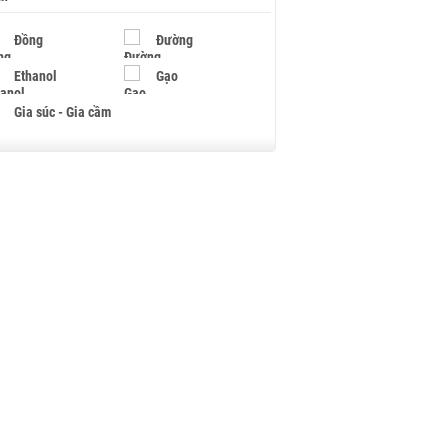
Đồng
Đường
Ethanol
Gạo
Gia súc - Gia cầm
Giấy
Gỗ
Hạt điều
Hồ tiêu - Hạt tiêu
Khí đốt
Kim loại khác
Mắc ca
Muối
Ngũ cốc
Nhựa - Hạt nhựa
Palladium
Phân bón