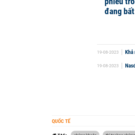
phiếu tro
đang bất
Khả 
19-08-2023
Nasd
19-08-2023
QUỐC TẾ