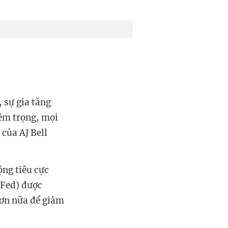
 sự gia tăng
iêm trọng, mọi
 của AJ Bell
ộng tiêu cực
(Fed) được
hơn nữa để giảm