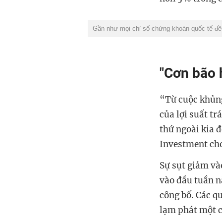
Gần như mọi chỉ số chứng khoán quốc tế đều
"Cơn bão 
“Từ cuộc khủng
của lợi suất t
thứ ngoài kia 
Investment cho
Sự sụt giảm và
vào đầu tuần n
công bố. Các q
lạm phát một 