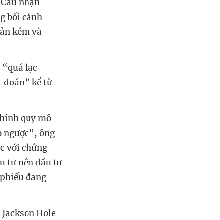
 Cau nhận
ng bối cảnh
hoản kém và
 “quá lạc
t đoán” kể từ
chính quy mô
o ngược”, ông
ức với chứng
u tư nên đầu tư
 phiếu đang
i Jackson Hole