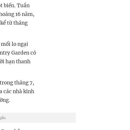
t biến. Tuần
khoảng 16 năm,
 kể từ tháng
 mối lo ngại
untry Garden có
hời hạn thanh
trong tháng 7,
a các nhà kinh
ường.
gấu.