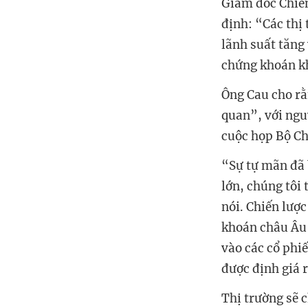
Giám đốc Chiế
định: “Các thị
lãnh suất tăng
chứng khoán k
Ông Cau cho rằ
quan”, với ngu
cuộc họp Bộ Ch
“Sự tự mãn đã 
lớn, chúng tôi
nói. Chiến lược
khoán châu Âu 
vào các cổ phi
được định giá r
Thị trường sẽ 