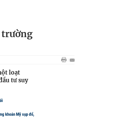
 trường
ột loạt
đầu tư suy
ối
ứng khoán Mỹ sụp đổ,