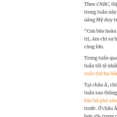
Theo
CNBC
, t
trong tuần này
năng Mỹ duy tr
“Cơn bão hoàn 
trị, ám chỉ sự 
cùng lớn.
Trong tuần qua
tuần tồi tệ nhấ
tuần thứ ba liê
Tại châu Á, ch
tuần sau thông
bảo hộ phá sản
trước. Ở châu 
hơn 3% trong c