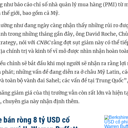
ng như báo cáo chỉ số nhà quản lý mua hàng (PMI) từ m
n thế giới, bao gồm cả Mỹ.
dường như đang ngày càng nhận thấy những rủi ro đượ
nh trong những tháng gần đây, ông David Roche, Chủ
rategy, nói với
CNBC
rằng đợt sụt giảm này có thể tiế
địa chính trị và kinh tế vĩ mô được nhìn nhận hoàn toà
iều chỉnh sẽ bắt đầu khi mọi người sẽ nhận ra rằng lợi
 phát; những vấn đề đang diễn ra ở châu Mỹ Latin, cá
và toàn bộ vành đai Sahel; các vấn đề tại Trung Quốc”
ăng giảm giá của thị trường vẫn còn rất lớn và hiện t
, chuyên gia này nhận định thêm.
e bán ròng 8 tỷ USD cổ