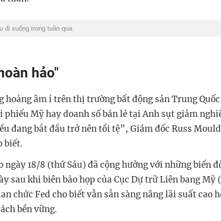
 đi xuống trong tuần qua.
hoàn hảo"
 hoảng âm ỉ trên thị trường bất động sản Trung Quốc,
rái phiếu Mỹ hay doanh số bán lẻ tại Anh sụt giảm ngh
đều đang bắt đầu trở nên tồi tệ”, Giám đốc Russ Mould
 biết.
o ngày 18/8 (thứ Sáu) đã cộng hưởng với những biến đ
ày sau khi biên bảo họp của Cục Dự trữ Liên bang Mỹ 
uan chức Fed cho biết vẫn sẵn sàng nâng lãi suất cao 
cách bền vững.