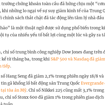
hị trường chứng khoán toàn cầu đã hứng chịu một “cơ
, khi những lo ngại về sự suy giảm kinh tế của Trung 
ì chính sách thắt chặt đã tác động lên tâm lý nhà đầu
hảo” là một thuật ngữ được sử dụng phổ biến trong ki
hội tụ của nhiều yếu tố bất lợi cùng một lúc và gây ra 
, chỉ số trung bình công nghiệp Dow Jones đang trên 
t kể từ tháng ba, trong khi
S&P 500 và Nasdaq đã giảm
n tiếp
.
ỉ số Hang Seng đã giảm 2,1% trong phiên ngày 18/8 và
 tin gã khổng lồ bất động sản Trung Quốc
Evergrande 
 tại tòa án Mỹ
. Chỉ số Nikkei 225 cũng mất 3,1% trong
Âu, chỉ số Stoxx 600 đã giảm 1% trong phiên giao dịch
ả tuần.