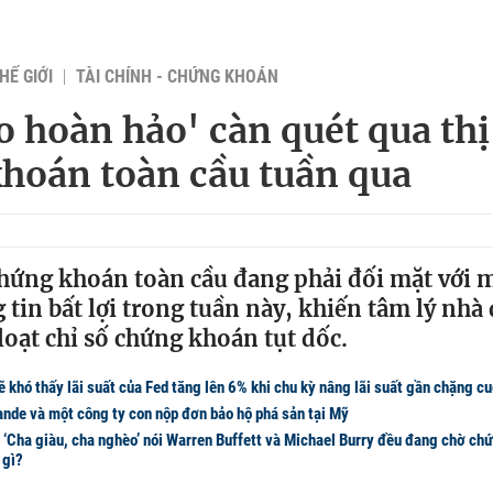
HẾ GIỚI
TÀI CHÍNH - CHỨNG KHOÁN
o hoàn hảo' càn quét qua thị
hoán toàn cầu tuần qua
hứng khoán toàn cầu đang phải đối mặt với m
tin bất lợi trong tuần này, khiến tâm lý nhà 
loạt chỉ số chứng khoán tụt dốc.
 khó thấy lãi suất của Fed tăng lên 6% khi chu kỳ nâng lãi suất gần chặng cu
nde và một công ty con nộp đơn bảo hộ phá sản tại Mỹ
 ‘Cha giàu, cha nghèo’ nói Warren Buffett và Michael Burry đều đang chờ ch
 gì?