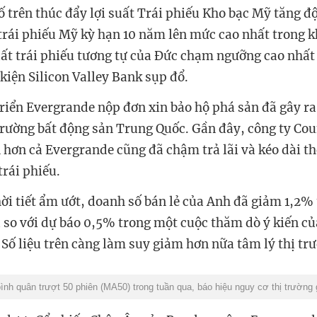
 trên thúc đẩy lợi suất Trái phiếu Kho bạc Mỹ tăng độ
t trái phiếu Mỹ kỳ hạn 10 năm lên mức cao nhất trong 
suất trái phiếu tương tự của Đức chạm ngưỡng cao nhất
 kiện Silicon Valley Bank sụp đổ.
triển Evergrande nộp đơn xin bảo hộ phá sản đã gây ra
 trường bất động sản Trung Quốc. Gần đây, công ty Co
 hơn cả Evergrande cũng đã chậm trả lãi và kéo dài t
trái phiếu.
ời tiết ẩm ướt, doanh số bán lẻ của Anh đã giảm 1,2% 
 so với dự báo 0,5% trong một cuộc thăm dò ý kiến ​​củ
. Số liệu trên càng làm suy giảm hơn nữa tâm lý thị tr
nh quân trượt 50 phiên (MA50) trong tuần qua, báo hiệu nguy cơ thị trường 