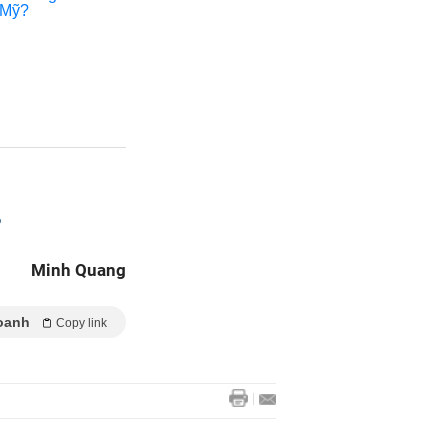
%
Minh Quang
oanh
Copy link