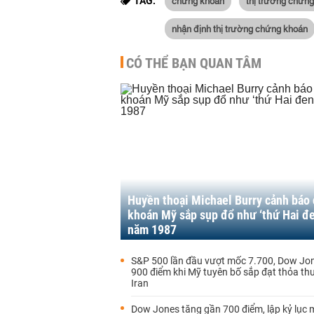
chứng khoán
thị trường chứn
TAG:
nhận định thị trường chứng khoán
CÓ THỂ BẠN QUAN TÂM
Huyền thoại Michael Burry cảnh báo
khoán Mỹ sắp sụp đổ như ‘thứ Hai đe
năm 1987
S&P 500 lần đầu vượt mốc 7.700, Dow Jo
900 điểm khi Mỹ tuyên bố sắp đạt thỏa th
Iran
Dow Jones tăng gần 700 điểm, lập kỷ lục 