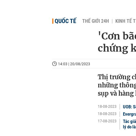
QUỐC TẾ
THẾ GIỚI 24H
KINH TẾ T
'Cơn bã
chứng k
14:03 | 20/08/2023
Thị trường c
những thông 
sụp và hàng 
UOB: Sẽ
18-08-2023
Evergra
18-08-2023
Tác giả
17-08-2023
lý do là