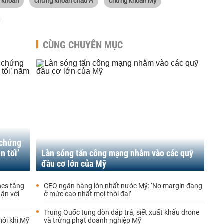
g khoán
chứng khoán châu Á
chứng khoán Mỹ
CÙNG CHUYÊN MỤC
 chứng
n tối’
Làn sóng tấn công mạng nhằm vào các quỹ
đầu cơ lớn của Mỹ
nes tăng
CEO ngân hàng lớn nhất nước Mỹ: ‘Nợ margin đang
uận với
ở mức cao nhất mọi thời đại’
Trung Quốc tung đòn đáp trả, siết xuất khẩu drone
mới khi Mỹ
và trừng phạt doanh nghiệp Mỹ