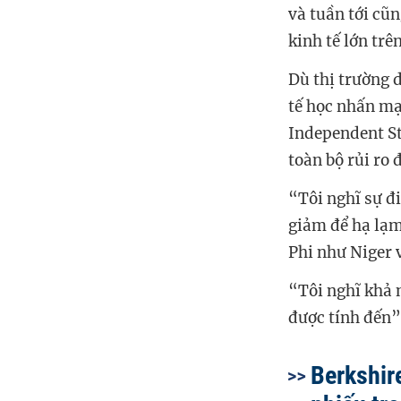
và tuần tới cũ
kinh tế lớn trê
Dù thị trường 
tế học nhấn mạ
Independent St
toàn bộ rủi ro 
“Tôi nghĩ sự đ
giảm để hạ lạm
Phi như Niger 
“Tôi nghĩ khả n
được tính đến”
Berkshir