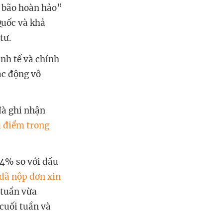
n bão hoàn hảo”
Quốc và khả
 tư.
nh tế và chính
tác động vô
đà ghi nhận
 điểm trong
 4% so với đầu
đã nộp đơn xin
 tuần vừa
 cuối tuần và