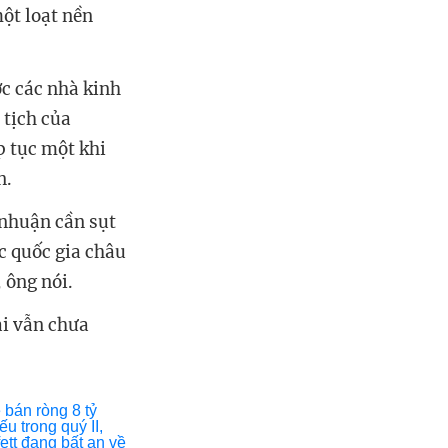
ột loạt nền
c các nhà kinh
 tịch của
p tục một khi
n.
 nhuận cần sụt
c quốc gia châu
, ông nói.
ại vẫn chưa