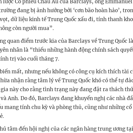
n lược Cổ phiếu Châu Âu của Barclays, ông Emmanuel
 trường đang bị ảnh hưởng bởi ‘cơn bão hoàn hảo’, tro
 vọt, dữ liệu kinh tế Trung Quốc xấu đi, tính thanh k
hông còn người mua”.
ng quan điểm trước kia của Barclays về Trung Quốc là
yên nhân là “thiếu những hành động chính sách quyế
ính trị vào cuối tháng 7.
biến mất, nhưng nếu không có công cụ kích thích tài 
 thừa nhận rằng tâm lý về Trung Quốc khó có thể tự đả
 gia này cho rằng tình trạng này đang đặt ra thách th
và Anh. Do đó, Barclays đang khuyến nghị các nhà đầ
ếu mang tính chu kỳ và phòng thủ, cũng như những cổ
ẻ.
chú tâm đến hội nghị của các ngân hàng trung ương tạ