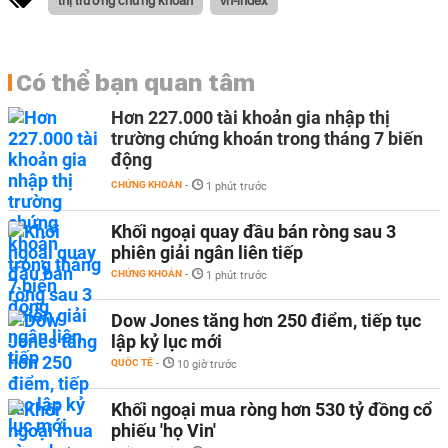
Có thể bạn quan tâm
Hơn 227.000 tài khoản gia nhập thị
trường chứng khoán trong tháng 7 biến
động
CHỨNG KHOÁN
-
1 phút trước
Khối ngoại quay đầu bán ròng sau 3
phiên giải ngân liên tiếp
CHỨNG KHOÁN
-
1 phút trước
Dow Jones tăng hơn 250 điểm, tiếp tục
lập kỷ lục mới
QUỐC TẾ
-
10 giờ trước
Khối ngoại mua ròng hơn 530 tỷ đồng cổ
phiếu 'họ Vin'