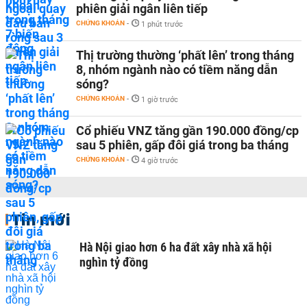
phiên giải ngân liên tiếp
CHỨNG KHOÁN
-
1 phút trước
Thị trường thường ‘phất lên’ trong tháng
8, nhóm ngành nào có tiềm năng dẫn
sóng?
CHỨNG KHOÁN
-
1 giờ trước
Cổ phiếu VNZ tăng gần 190.000 đồng/cp
sau 5 phiên, gấp đôi giá trong ba tháng
CHỨNG KHOÁN
-
4 giờ trước
Tin mới
Hà Nội giao hơn 6 ha đất xây nhà xã hội
nghìn tỷ đồng