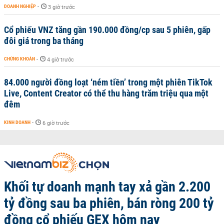
DOANH NGHIỆP
-
3 giờ trước
Cổ phiếu VNZ tăng gần 190.000 đồng/cp sau 5 phiên, gấp
đôi giá trong ba tháng
CHỨNG KHOÁN
-
4 giờ trước
84.000 người đồng loạt ‘ném tiền’ trong một phiên TikTok
Live, Content Creator có thể thu hàng trăm triệu qua một
đêm
KINH DOANH
-
6 giờ trước
Khối tự doanh mạnh tay xả gần 2.200
tỷ đồng sau ba phiên, bán ròng 200 tỷ
đồng cổ phiếu GEX hôm nay