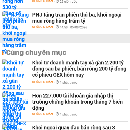
CHỨNG KHOÁN
-
23 giờ trước
PNJ tăng trần phiên thứ ba, khối ngoại
mua ròng hàng trăm tỷ
CHỨNG KHOÁN
-
14:58 | 05/08/2026
Cùng chuyên mục
Khối tự doanh mạnh tay xả gần 2.200 tỷ
đồng sau ba phiên, bán ròng 200 tỷ đồng
cổ phiếu GEX hôm nay
CHỨNG KHOÁN
-
1 phút trước
Hơn 227.000 tài khoản gia nhập thị
trường chứng khoán trong tháng 7 biến
động
CHỨNG KHOÁN
-
1 phút trước
Khối ngoại quay đầu bán ròng sau 3