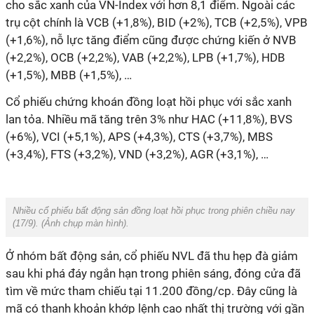
cho sắc xanh của VN-Index với hơn 8,1 điểm. Ngoài các
trụ cột chính là VCB (+1,8%), BID (+2%), TCB (+2,5%), VPB
(+1,6%), nỗ lực tăng điểm cũng được chứng kiến ở NVB
(+2,2%), OCB (+2,2%), VAB (+2,2%), LPB (+1,7%), HDB
(+1,5%), MBB (+1,5%), …
Cổ phiếu chứng khoán đồng loạt hồi phục với sắc xanh
lan tỏa. Nhiều mã tăng trên 3% như HAC (+11,8%), BVS
(+6%), VCI (+5,1%), APS (+4,3%), CTS (+3,7%), MBS
(+3,4%), FTS (+3,2%), VND (+3,2%), AGR (+3,1%), …
Nhiều cổ phiếu bất động sản đồng loạt hồi phục trong phiên chiều nay
(17/9). (
Ảnh chụp màn hình
).
Ở nhóm bất động sản, cổ phiếu NVL đã thu hẹp đà giảm
sau khi phá đáy ngắn hạn trong phiên sáng, đóng cửa đã
tìm về mức tham chiếu tại 11.200 đồng/cp. Đây cũng là
mã có thanh khoản khớp lệnh cao nhất thị trường với gần