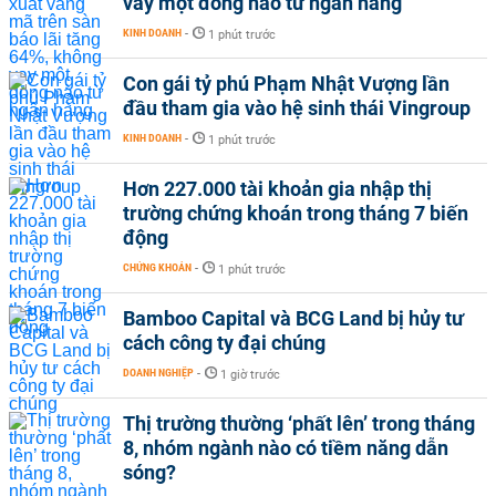
vay một đồng nào từ ngân hàng
KINH DOANH
-
1 phút trước
Con gái tỷ phú Phạm Nhật Vượng lần
đầu tham gia vào hệ sinh thái Vingroup
KINH DOANH
-
1 phút trước
Hơn 227.000 tài khoản gia nhập thị
trường chứng khoán trong tháng 7 biến
động
CHỨNG KHOÁN
-
1 phút trước
Bamboo Capital và BCG Land bị hủy tư
cách công ty đại chúng
DOANH NGHIỆP
-
1 giờ trước
Thị trường thường ‘phất lên’ trong tháng
8, nhóm ngành nào có tiềm năng dẫn
sóng?