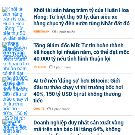
Khối tài sản hàng trăm tỷ của Huấn Hoa
Hồng: Từ biệt thự 50 tỷ, dàn siêu xe
hàng chục tỷ đến vườn tùng Nhật đắt đỏ
KINH DOANH
-
1 phút trước
Tổng Giám đốc MB: Tự tin hoàn thành
kế hoạch lợi nhuận năm, có thể đạt mốc
40.000 tỷ nếu tình hình thuận lợi
TÀI CHÍNH
-
1 phút trước
AI trở nên 'đáng sợ' hơn Bitcoin: Giới
đầu tư tháo chạy vì thị trường bốc hơi
40%, 150 tỷ USD bị rút không thương
tiếc
QUỐC TẾ
-
1 phút trước
Doanh nghiệp duy nhất sản xuất vàng
mã trên sàn báo lãi tăng 64%, không