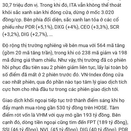
30,7 triệu đơn vị. Trong khi đó, ITA vẫn không thể thoát
khỏi sắc xanh sàn khi đóng cửa, dừng ở mốc 3.020
đồng/cp. Bên phía đối diện, sắc xanh lan tỏa ở các cổ
phiếu như PDR (+5,1%), DXG (+4%), CEO (+3,3%), SCR
(+3,2%), DIG (+2,7%), ...
Độ rộng thị trường nghiêng về bên mua với 564 mã tăng
(gồm 20 mã tăng trần), trong khi có 238 mã giảm và 198
mã đứng giá tham chiếu. Như vậy, thị trường đã có phiên
hồi phục đầu tiên sau 2 phiên giảm liên tục, lấy lại toàn bộ
số điểm đã mất ở 2 phiên trước đó. VN-Index đóng cửa
cao nhất phiên, qua đó phần nào tạo tâm lý giao dịch tích
cực hơn cho nhà đầu tư trong các phiên giao dịch tới.
Giao dịch khối ngoại tiếp tục trở thành điểm sáng khi họ
đẩy mạnh mua ròng gần 530 tỷ đồng trên HOSE. Tâm
điểm rót vốn là VHM với quy mô gần 193 tỷ đồng. Bên
cạnh đó, dòng tiền ngoại cũng tìm đến FPT (189 tỷ đồng),
SSI (46 tỷ đồng), NVL (45 tỷ đồng), DIG (40 tỷ đồng), PDR