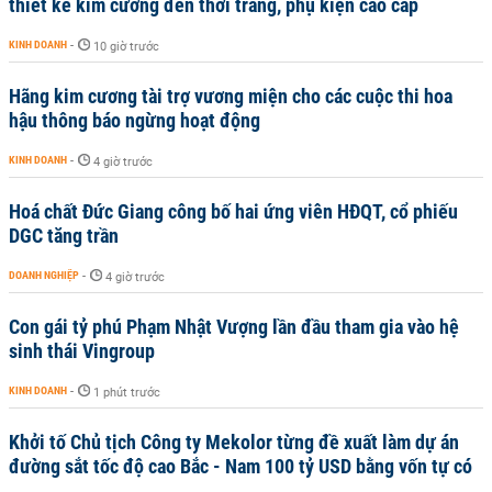
thiết kế kim cương đến thời trang, phụ kiện cao cấp
KINH DOANH
-
10 giờ trước
Hãng kim cương tài trợ vương miện cho các cuộc thi hoa
hậu thông báo ngừng hoạt động
KINH DOANH
-
4 giờ trước
Hoá chất Đức Giang công bố hai ứng viên HĐQT, cổ phiếu
DGC tăng trần
DOANH NGHIỆP
-
4 giờ trước
Con gái tỷ phú Phạm Nhật Vượng lần đầu tham gia vào hệ
sinh thái Vingroup
KINH DOANH
-
1 phút trước
Khởi tố Chủ tịch Công ty Mekolor từng đề xuất làm dự án
đường sắt tốc độ cao Bắc - Nam 100 tỷ USD bằng vốn tự có