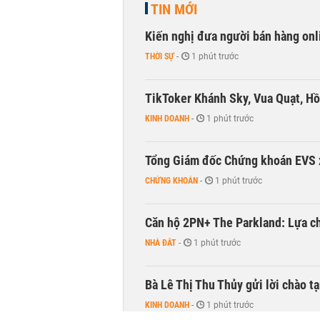
TIN MỚI
Kiến nghị đưa người bán hàng onl
THỜI SỰ
-
1 phút trước
TikToker Khánh Sky, Vua Quạt, Hồ
KINH DOANH
-
1 phút trước
Tổng Giám đốc Chứng khoán EVS 
CHỨNG KHOÁN
-
1 phút trước
Căn hộ 2PN+ The Parkland: Lựa ch
NHÀ ĐẤT
-
1 phút trước
Bà Lê Thị Thu Thủy gửi lời chào t
KINH DOANH
-
1 phút trước