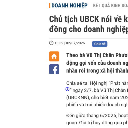
DOANH NGHIỆP
KẾT QUẢ KINH D
Chủ tịch UBCK nói về 
đồng cho doanh nghiệ
13:39 | 02/07/2026
Chia sẻ
Theo bà Vũ Thị Chân Phươn
động gọi vốn của doanh ng
nhàn rỗi trong xã hội thàn
Chia sẻ tại Hội nghị “Phát 
” ngày 2/7, bà Vũ Thị Châ
(UBCKNN), cho biết năm 2025
phiếu và trái phiếu doanh ng
Đến giữa tháng 6/2026, hoạt
quan. Giá trị huy động qua p