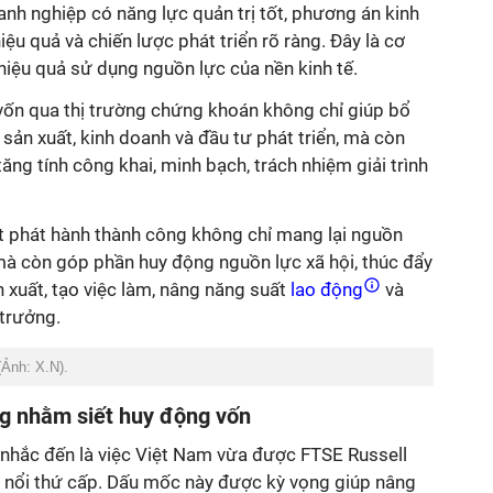
h nghiệp có năng lực quản trị tốt, phương án kinh
iệu quả và chiến lược phát triển rõ ràng. Đây là cơ
hiệu quả sử dụng nguồn lực của nền kinh tế.
vốn qua thị trường chứng khoán không chỉ giúp bổ
 sản xuất, kinh doanh và đầu tư phát triển, mà còn
ăng tính công khai, minh bạch, trách nhiệm giải trình
ợt phát hành thành công không chỉ mang lại nguồn
à còn góp phần huy động nguồn lực xã hội, thúc đẩy
 xuất, tạo việc làm, nâng năng suất
lao động
và
 trưởng.
(Ảnh: X.N).
ng nhằm siết huy động vốn
nhắc đến là việc Việt Nam vừa được FTSE Russell
i nổi thứ cấp. Dấu mốc này được kỳ vọng giúp nâng