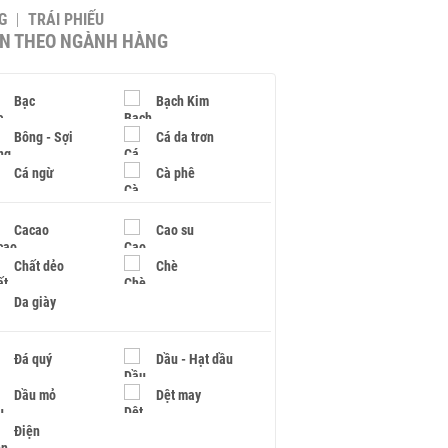
G
TRÁI PHIẾU
IN THEO NGÀNH HÀNG
Bạc
Bạch Kim
Bông - Sợi
Cá da trơn
Cá ngừ
Cà phê
Cacao
Cao su
Chất dẻo
Chè
Da giày
Đá quý
Dầu - Hạt dầu
Dầu mỏ
Dệt may
Điện