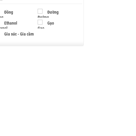
Đồng
Đường
Ethanol
Gạo
Gia súc - Gia cầm
Giấy
Gỗ
Hạt điều
Hồ tiêu - Hạt tiêu
Khí đốt
Kim loại khác
Mắc ca
Muối
Ngũ cốc
Nhựa - Hạt nhựa
Palladium
Phân bón