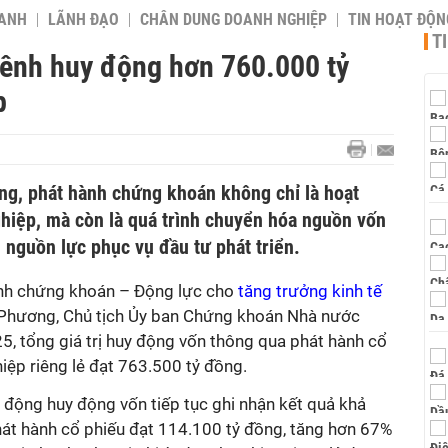
OANH
LÃNH ĐẠO
CHÂN DUNG DOANH NGHIỆP
TIN HOẠT ĐỘN
T
kênh huy động hơn 760.000 tỷ
p
g, phát hành chứng khoán không chỉ là hoạt
hiệp, mà còn là quá trình chuyển hóa nguồn vốn
h nguồn lực phục vụ đầu tư phát triển.
hành chứng khoán – Động lực cho
tăng trưởng kinh tế
n Phương, Chủ tịch Ủy ban Chứng khoán Nhà nước
, tổng giá trị huy động vốn thông qua phát hành cổ
hiệp riêng lẻ đạt 763.500 tỷ đồng.
 động huy động vốn tiếp tục ghi nhận kết quả khả
hát hành cổ phiếu đạt 114.100 tỷ đồng, tăng hơn 67%