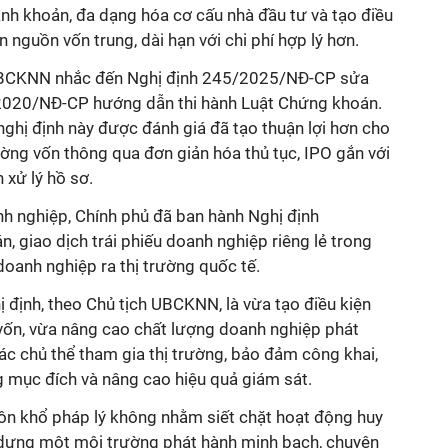
thanh khoản, đa dạng hóa cơ cấu nhà đầu tư và tạo điều
 nguồn vốn trung, dài hạn với chi phí hợp lý hơn.
 UBCKNN nhắc đến Nghị định 245/2025/NĐ-CP sửa
/2020/NĐ-CP hướng dẫn thi hành Luật Chứng khoán.
nghị định này được đánh giá đã tạo thuận lợi hơn cho
ường vốn thông qua đơn giản hóa thủ tục, IPO gắn với
 xử lý hồ sơ.
anh nghiệp, Chính phủ đã ban hành Nghị định
 giao dịch trái phiếu doanh nghiệp riêng lẻ trong
doanh nghiệp ra thị trường quốc tế.
ị định, theo Chủ tịch UBCKNN, là vừa tạo điều kiện
ốn, vừa nâng cao chất lượng doanh nghiệp phát
ác chủ thể tham gia thị trường, bảo đảm công khai,
 mục đích và nâng cao hiệu quả giám sát.
uôn khổ pháp lý không nhằm siết chặt hoạt động huy
 dựng một môi trường phát hành minh bạch, chuyên