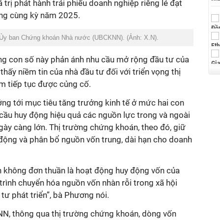
 trị phát hành trái phiếu doanh nghiệp riêng lẻ đạt
ng cùng kỳ năm 2025.
 Ủy ban Chứng khoán Nhà nước (UBCKNN). (Ảnh: X.N).
g con số này phản ánh nhu cầu mở rộng đầu tư của
hấy niềm tin của nhà đầu tư đối với triển vọng thị
m tiếp tục được củng cố.
ng tới mục tiêu tăng trưởng kinh tế ở mức hai con
 cầu huy động hiệu quả các nguồn lực trong và ngoài
gày càng lớn. Thị trường chứng khoán, theo đó, giữ
 động và phân bổ nguồn vốn trung, dài hạn cho doanh
 không đơn thuần là hoạt động huy động vốn của
rình chuyển hóa nguồn vốn nhàn rỗi trong xã hội
tư phát triển”, bà Phương nói.
, thông qua thị trường chứng khoán, dòng vốn