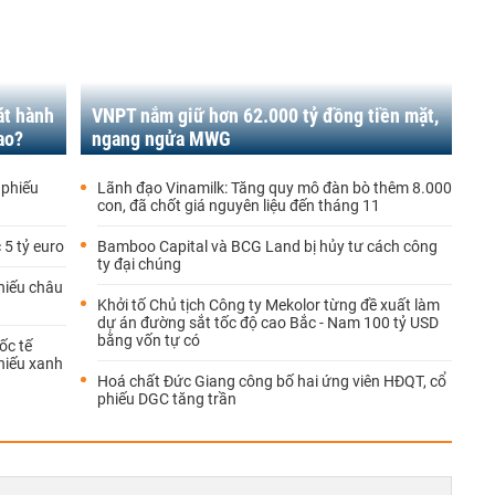
át hành
VNPT nắm giữ hơn 62.000 tỷ đồng tiền mặt,
ao?
ngang ngửa MWG
i phiếu
Lãnh đạo Vinamilk: Tăng quy mô đàn bò thêm 8.000
con, đã chốt giá nguyên liệu đến tháng 11
 5 tỷ euro
Bamboo Capital và BCG Land bị hủy tư cách công
ty đại chúng
hiếu châu
Khởi tố Chủ tịch Công ty Mekolor từng đề xuất làm
dự án đường sắt tốc độ cao Bắc - Nam 100 tỷ USD
bằng vốn tự có
ốc tế
phiếu xanh
Hoá chất Đức Giang công bố hai ứng viên HĐQT, cổ
phiếu DGC tăng trần