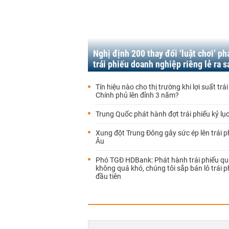
Nghị định 200 thay đổi ‘luật chơi’ ph
trái phiếu doanh nghiệp riêng lẻ ra s
Tín hiệu nào cho thị trường khi lợi suất trá
Chính phủ lên đỉnh 3 năm?
Trung Quốc phát hành đợt trái phiếu kỷ lục
Xung đột Trung Đông gây sức ép lên trái p
Âu
Phó TGĐ HDBank: Phát hành trái phiếu qu
không quá khó, chúng tôi sắp bán lô trái 
đầu tiên