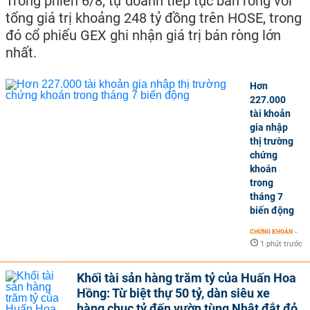
Trong phiên 6/8, tự doanh tiếp tục bán ròng với
tổng giá trị khoảng 248 tỷ đồng trên HOSE, trong
đó cổ phiếu GEX ghi nhận giá trị bán ròng lớn
nhất.
Hơn
227.000
tài khoản
gia nhập
thị trường
chứng
khoán
trong
tháng 7
biến động
CHỨNG KHOÁN
-
1 phút trước
Khối tài sản hàng trăm tỷ của Huấn Hoa
Hồng: Từ biệt thự 50 tỷ, dàn siêu xe
hàng chục tỷ đến vườn tùng Nhật đắt đỏ