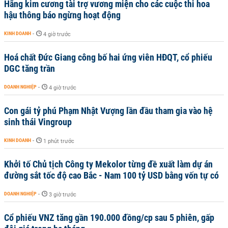
Hãng kim cương tài trợ vương miện cho các cuộc thi hoa
hậu thông báo ngừng hoạt động
KINH DOANH
-
4 giờ trước
Hoá chất Đức Giang công bố hai ứng viên HĐQT, cổ phiếu
DGC tăng trần
DOANH NGHIỆP
-
4 giờ trước
Con gái tỷ phú Phạm Nhật Vượng lần đầu tham gia vào hệ
sinh thái Vingroup
KINH DOANH
-
1 phút trước
Khởi tố Chủ tịch Công ty Mekolor từng đề xuất làm dự án
đường sắt tốc độ cao Bắc - Nam 100 tỷ USD bằng vốn tự có
DOANH NGHIỆP
-
3 giờ trước
Cổ phiếu VNZ tăng gần 190.000 đồng/cp sau 5 phiên, gấp