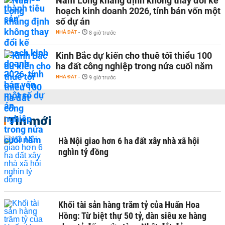
Nam Long khẳng định không thay đổi kế
hoạch kinh doanh 2026, tính bán vốn một
số dự án
NHÀ ĐẤT
-
8 giờ trước
Kinh Bắc dự kiến cho thuê tối thiểu 100
ha đất công nghiệp trong nửa cuối năm
NHÀ ĐẤT
-
9 giờ trước
Tin mới
Hà Nội giao hơn 6 ha đất xây nhà xã hội
nghìn tỷ đồng
Khối tài sản hàng trăm tỷ của Huấn Hoa
Hồng: Từ biệt thự 50 tỷ, dàn siêu xe hàng