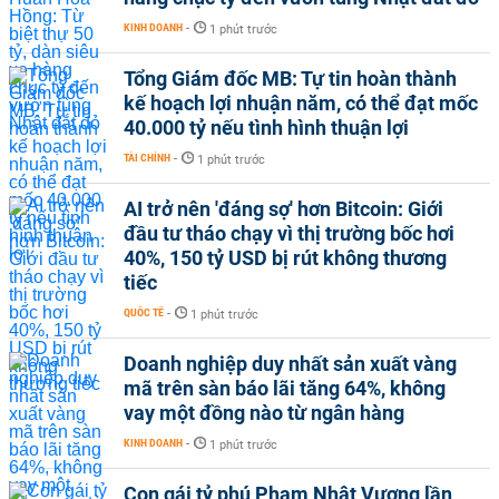
KINH DOANH
-
1 phút trước
Tổng Giám đốc MB: Tự tin hoàn thành
kế hoạch lợi nhuận năm, có thể đạt mốc
40.000 tỷ nếu tình hình thuận lợi
TÀI CHÍNH
-
1 phút trước
AI trở nên 'đáng sợ' hơn Bitcoin: Giới
đầu tư tháo chạy vì thị trường bốc hơi
40%, 150 tỷ USD bị rút không thương
tiếc
QUỐC TẾ
-
1 phút trước
Doanh nghiệp duy nhất sản xuất vàng
mã trên sàn báo lãi tăng 64%, không
vay một đồng nào từ ngân hàng
KINH DOANH
-
1 phút trước
Con gái tỷ phú Phạm Nhật Vượng lần