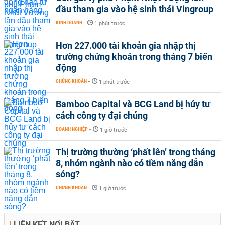
đầu tham gia vào hệ sinh thái Vingroup
KINH DOANH
-
1 phút trước
Hơn 227.000 tài khoản gia nhập thị
trường chứng khoán trong tháng 7 biến
động
CHỨNG KHOÁN
-
1 phút trước
Bamboo Capital và BCG Land bị hủy tư
cách công ty đại chúng
DOANH NGHIỆP
-
1 giờ trước
Thị trường thường ‘phất lên’ trong tháng
8, nhóm ngành nào có tiềm năng dẫn
sóng?
CHỨNG KHOÁN
-
1 giờ trước
LIÊN KẾT NỔI BẬT