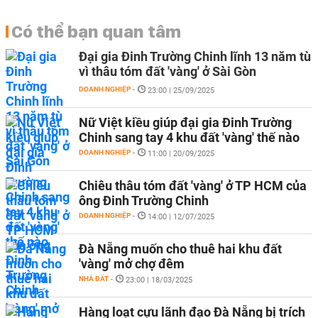
Có thể bạn quan tâm
Đại gia Đinh Trường Chinh lĩnh 13 năm tù
vì thâu tóm đất 'vàng' ở Sài Gòn
DOANH NGHIỆP
-
23:00 | 25/09/2025
Nữ Việt kiều giúp đại gia Đinh Trường
Chinh sang tay 4 khu đất 'vàng' thế nào
DOANH NGHIỆP
-
11:00 | 20/09/2025
Chiêu thâu tóm đất 'vàng' ở TP HCM của
ông Đinh Trường Chinh
DOANH NGHIỆP
-
14:00 | 12/07/2025
Đà Nẵng muốn cho thuê hai khu đất
'vàng' mở chợ đêm
NHÀ ĐẤT
-
23:00 | 18/03/2025
Hàng loạt cựu lãnh đạo Đà Nẵng bị trích