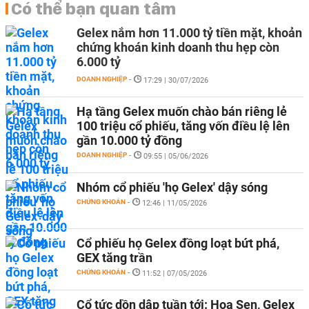
Có thể bạn quan tâm
Gelex nắm hơn 11.000 tỷ tiền mặt, khoản
chứng khoán kinh doanh thu hẹp còn
6.000 tỷ
DOANH NGHIỆP
-
17:29 | 30/07/2026
Hạ tầng Gelex muốn chào bán riêng lẻ
100 triệu cổ phiếu, tăng vốn điều lệ lên
gần 10.000 tỷ đồng
DOANH NGHIỆP
-
09:55 | 05/06/2026
Nhóm cổ phiếu 'họ Gelex' dậy sóng
CHỨNG KHOÁN
-
12:46 | 11/05/2026
Cổ phiếu họ Gelex đồng loạt bứt phá,
GEX tăng trần
CHỨNG KHOÁN
-
11:52 | 07/05/2026
Cổ tức dồn dập tuần tới: Hoa Sen, Gelex