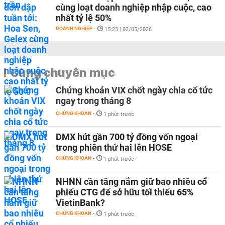
cùng loạt doanh nghiệp nhập cuộc, cao
nhất tỷ lệ 50%
DOANH NGHIỆP
-
15:23 | 02/05/2026
Cùng chuyên mục
Chứng khoán VIX chốt ngày chia cổ tức
ngay trong tháng 8
CHỨNG KHOÁN
-
1 phút trước
DMX hút gần 700 tỷ đồng vốn ngoại
trong phiên thứ hai lên HOSE
CHỨNG KHOÁN
-
1 phút trước
NHNN cần tăng nắm giữ bao nhiêu cổ
phiếu CTG để sở hữu tối thiểu 65%
VietinBank?
CHỨNG KHOÁN
-
1 phút trước