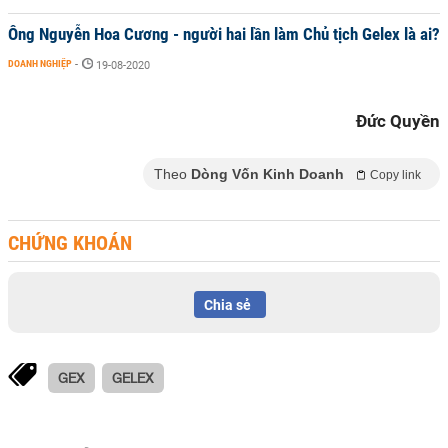
Ông Nguyễn Hoa Cương - người hai lần làm Chủ tịch Gelex là ai?
DOANH NGHIỆP
-
19-08-2020
Đức Quyền
Theo
Dòng Vốn Kinh Doanh
Copy link
CHỨNG KHOÁN
Chia sẻ
GEX
GELEX