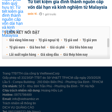
Từ tiết kiệm gia đình thành nguồn cấp
vốn dài hạn và kinh nghiệm từ Malaysia
QUỐC TẾ
-
1 giờ trước
LIÊN KẾT NỔI BẬT
Giá vàng hôm nay
Tỷ giá ngoại tệ
Tỷ giá usd
Tỷ giá yen
Tỷ giá euro
Giá heo hơi
Giá cà phê
Giá tiêu hôm nay
Lãi suất ngân hàng
Giá xăng dầu
Giá thép hôm nay
Giá sầu riêng
Giá thịt heo
Giá gạo
Giá cao su
Best Retail Brokers
Diễn đàn đầu tư Việt Nam 2026
Trang TTĐTTH của công ty VietNewsCorp
Giấy phép số 3323/GP-TTĐT do Sở VH&TT TP.HCM cấp ngày 20/3/2026
Lầu 5 - Compa Building - 293 Điện Biên Phủ - Phường Gia Định - TP.HCM
Chi nhánh:
Số 5 - Khu 38A Trần Phú - Phường Ba Đình - TP. Hà Nội
Chịu trách nhiệm nội dung:
Hoàng Hữu Lợi
Hotline:
0975798489
Email:
info@vietnambiz.vn
Trách nhiệm về thông tin
DỊCH VỤ QUẢNG CÁO
Tel:
0931589222 (Ms Ngọc)