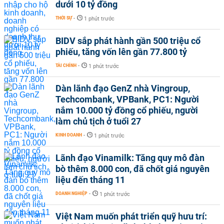
dưới 10 tỷ đồng
THỜI SỰ
-
1 phút trước
BIDV sắp phát hành gần 500 triệu cổ
phiếu, tăng vốn lên gần 77.800 tỷ
TÀI CHÍNH
-
1 phút trước
Dàn lãnh đạo GenZ nhà Vingroup,
Techcombank, VPBank, PC1: Người
nắm 10.000 tỷ đồng cổ phiếu, người
làm chủ tịch ở tuổi 27
KINH DOANH
-
1 phút trước
Lãnh đạo Vinamilk: Tăng quy mô đàn
bò thêm 8.000 con, đã chốt giá nguyên
liệu đến tháng 11
DOANH NGHIỆP
-
1 phút trước
Việt Nam muốn phát triển quỹ hưu trí: