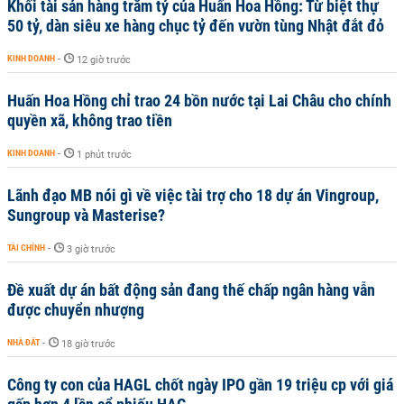
Khối tài sản hàng trăm tỷ của Huấn Hoa Hồng: Từ biệt thự
50 tỷ, dàn siêu xe hàng chục tỷ đến vườn tùng Nhật đắt đỏ
KINH DOANH
-
12 giờ trước
Huấn Hoa Hồng chỉ trao 24 bồn nước tại Lai Châu cho chính
quyền xã, không trao tiền
KINH DOANH
-
1 phút trước
Lãnh đạo MB nói gì về việc tài trợ cho 18 dự án Vingroup,
Sungroup và Masterise?
TÀI CHÍNH
-
3 giờ trước
Đề xuất dự án bất động sản đang thế chấp ngân hàng vẫn
được chuyển nhượng
NHÀ ĐẤT
-
18 giờ trước
Công ty con của HAGL chốt ngày IPO gần 19 triệu cp với giá