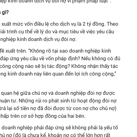
ệp kinh doanh dịch vụ đòi nợ vi phạm pháp luật”.
 gì?
xuất mức vốn điều lệ cho dịch vụ là 2 tỷ đồng. Theo
i trình cụ thể về lý do và mục tiêu về việc yêu cầu
nghiệp kinh doanh dịch vụ đòi nợ.
đề xuất trên. “Không rõ tại sao doanh nghiệp kinh
i đáp ứng yêu cầu về vốn pháp định? Nếu không có đủ
h công cộng nào sẽ bị tác động? Không nhận thấy tác
g kinh doanh này liên quan đến lợi ích công cộng,”
i quan hệ giữa chủ nợ và doanh nghiệp đòi nợ được
thuận tư. Những rủi ro phát sinh từ hoạt động đòi nợ
rả lại số tiền nợ đã đòi được từ con nợ cho chủ nợ)
 chấp trên cơ sở hợp đồng của hai bên.
 doanh nghiệp phải đáp ứng sẽ không phải là yếu tố
ủ nợ (đó là chưa kể, khoản nợ có thể lớn hơn rất