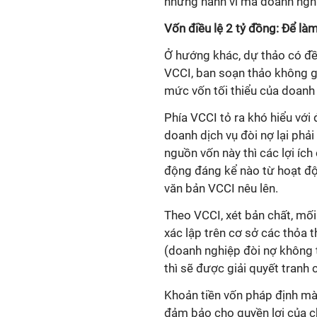
những hành vi mà doanh nghi
Vốn điều lệ 2 tỷ đồng: Để làm
Ở hướng khác, dự thảo có đề 
VCCI, ban soạn thảo không giả
mức vốn tối thiểu của doanh 
Phía VCCI tỏ ra khó hiểu với 
doanh dịch vụ đòi nợ lại phả
nguồn vốn này thì các lợi íc
động đáng kể nào từ hoạt độn
văn bản VCCI nêu lên.
Theo VCCI, xét bản chất, mố
xác lập trên cơ sở các thỏa 
(doanh nghiệp đòi nợ không t
thì sẽ được giải quyết tranh
Khoản tiền vốn pháp định mà
đảm bảo cho quyền lợi của ch