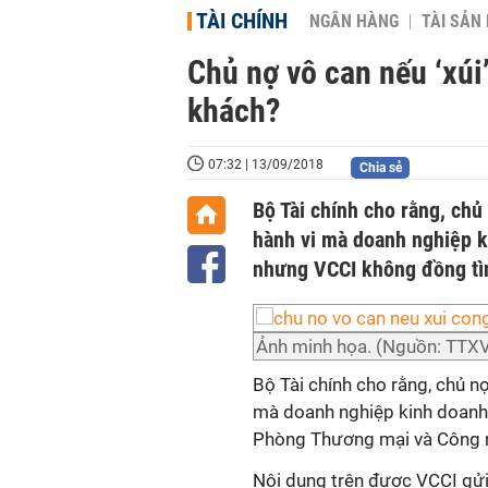
TÀI CHÍNH
NGÂN HÀNG
TÀI SẢN
Chủ nợ vô can nếu ‘xúi’
khách?
07:32 | 13/09/2018
Chia sẻ
Bộ Tài chính cho rằng, chủ
hành vi mà doanh nghiệp k
nhưng VCCI không đồng tì
Ảnh minh họa. (Nguồn: TTX
Bộ Tài chính cho rằng, chủ nợ
mà doanh nghiệp kinh doanh d
Phòng Thương mại và Công ng
Nội dung trên được VCCI gửi 