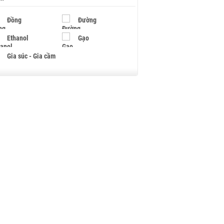
Đồng
Đường
Ethanol
Gạo
Gia súc - Gia cầm
Giấy
Gỗ
Hạt điều
Hồ tiêu - Hạt tiêu
Khí đốt
Kim loại khác
Mắc ca
Muối
Ngũ cốc
Nhựa - Hạt nhựa
Palladium
Phân bón