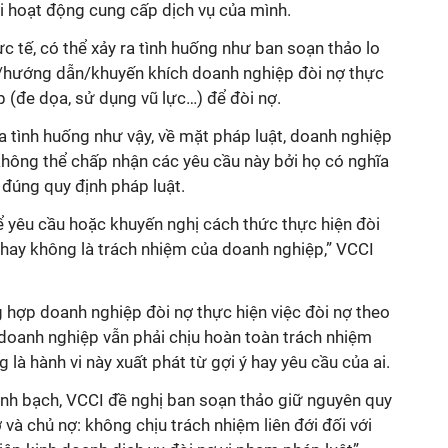
i hoạt động cung cấp dịch vụ của mình.
ực tế, có thể xảy ra tình huống như ban soạn thảo lo
u/hướng dẫn/khuyến khích doanh nghiệp đòi nợ thực
p (đe dọa, sử dụng vũ lực…) để đòi nợ.
ra tình huống như vậy, về mặt pháp luật, doanh nghiệp
hông thể chấp nhận các yêu cầu này bởi họ có nghĩa
 đúng quy định pháp luật.
ể yêu cầu hoặc khuyến nghị cách thức thực hiện đòi
 hay không là trách nhiệm của doanh nghiệp,” VCCI
 hợp doanh nghiệp đòi nợ thực hiện việc đòi nợ theo
 doanh nghiệp vẫn phải chịu hoàn toàn trách nhiệm
g là hành vi này xuất phát từ gợi ý hay yêu cầu của ai.
inh bạch, VCCI đề nghị ban soạn thảo giữ nguyên quy
ợ và chủ nợ: không chịu trách nhiệm liên đới đối với