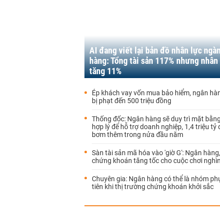
AI đang viết lại bản đồ nhân lực ngà
hàng: Tổng tài sản 117% nhưng nhân 
tăng 11%
Ép khách vay vốn mua bảo hiểm, ngân hàn
bị phạt đến 500 triệu đồng
Thống đốc: Ngân hàng sẽ duy trì mặt bằng 
hợp lý để hỗ trợ doanh nghiệp, 1,4 triệu tỷ
bơm thêm trong nửa đầu năm
Sàn tài sản mã hóa vào 'giờ G': Ngân hàng
chứng khoán tăng tốc cho cuộc chơi nghìn
Chuyên gia: Ngân hàng có thể là nhóm ph
tiên khi thị trường chứng khoán khởi sắc