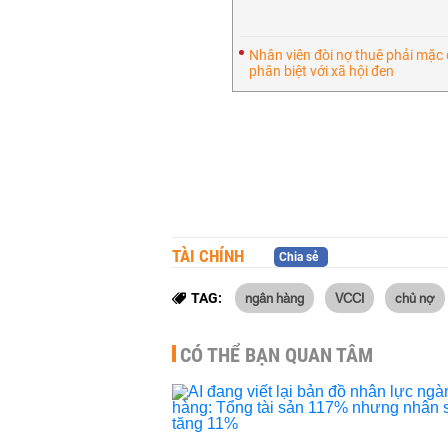
Nhân viên đòi nợ thuê phải mặc
phân biệt với xã hội đen
TÀI CHÍNH
Chia sẻ
ngân hàng
VCCI
chủ nợ
TAG:
CÓ THỂ BẠN QUAN TÂM