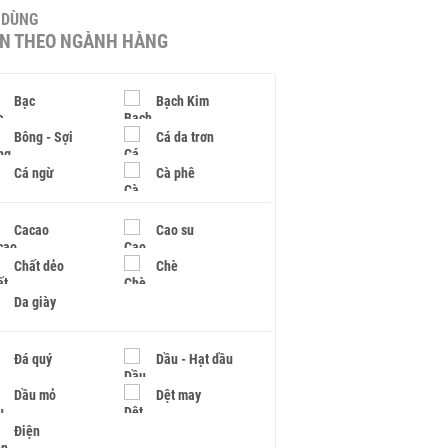
U DÙNG
IN THEO NGÀNH HÀNG
Bạc
Bạch Kim
Bông - Sợi
Cá da trơn
Cá ngừ
Cà phê
Cacao
Cao su
Chất dẻo
Chè
Da giày
Đá quý
Dầu - Hạt dầu
Dầu mỏ
Dệt may
Điện