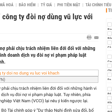
 MÃ HOÁ
BẢO HIỂM
TỶ GIÁ
PHI TIỀN MẶT
TÀI CHÍNH TIÊ
T
 công ty đòi nợ dùng vũ lực với
 nợ phải chịu trách nhiệm liên đới đối với những
inh doanh dịch vụ đòi nợ vi phạm pháp luật
nh.
VN)
 phải chịu trách nhiệm liên đới đối với những hành vi
ịch vụ đòi nợ vi phạm pháp luật. Tuy nhiên, phía
hiệp Việt Nam (VCCI) lại nêu ý kiến ngược lại.
Bộ Tài chính góp ý “Dự thảo Nghị định sửa đổi, bổ