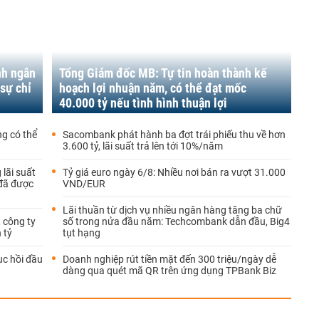
nh ngân
Tổng Giám đốc MB: Tự tin hoàn thành kế
sự chỉ
hoạch lợi nhuận năm, có thể đạt mốc
40.000 tỷ nếu tình hình thuận lợi
g có thể
Sacombank phát hành ba đợt trái phiếu thu về hơn
3.600 tỷ, lãi suất trả lên tới 10%/năm
lãi suất
Tỷ giá euro ngày 6/8: Nhiều nơi bán ra vượt 31.000
 đã được
VND/EUR
Lãi thuần từ dịch vụ nhiều ngân hàng tăng ba chữ
, công ty
số trong nửa đầu năm: Techcombank dẫn đầu, Big4
 tỷ
tụt hạng
ục hồi đầu
Doanh nghiệp rút tiền mặt đến 300 triệu/ngày dễ
dàng qua quét mã QR trên ứng dụng TPBank Biz