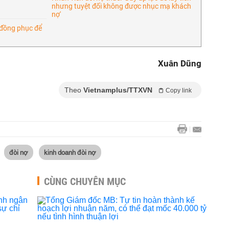
nhưng tuyệt đối không được nhục mạ khách
nợ'
 đồng phục để
Xuân Dũng
Theo
Vietnamplus/TTXVN
Copy link
đòi nợ
kinh doanh đòi nợ
CÙNG CHUYÊN MỤC