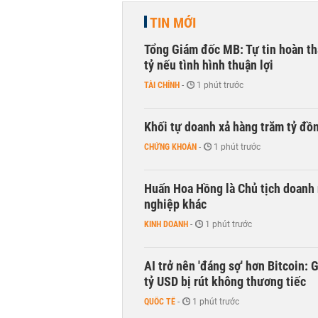
TIN MỚI
Tổng Giám đốc MB: Tự tin hoàn th
tỷ nếu tình hình thuận lợi
TÀI CHÍNH
-
1 phút trước
Khối tự doanh xả hàng trăm tỷ đồ
CHỨNG KHOÁN
-
1 phút trước
Huấn Hoa Hồng là Chủ tịch doanh 
nghiệp khác
KINH DOANH
-
1 phút trước
AI trở nên 'đáng sợ' hơn Bitcoin: 
tỷ USD bị rút không thương tiếc
QUỐC TẾ
-
1 phút trước