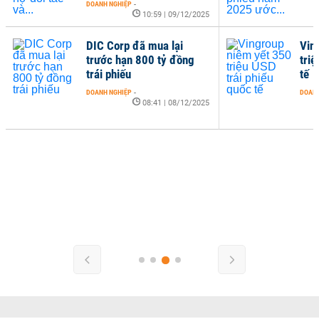
DOANH NGHIỆP
-
10:59 | 09/12/2025
DIC Corp đã mua lại
Vin
trước hạn 800 tỷ đồng
triệ
trái phiếu
tế
DOANH NGHIỆP
-
DOANH
08:41 | 08/12/2025