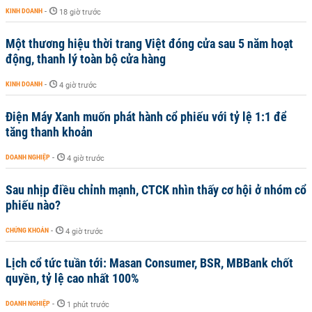
KINH DOANH
-
18 giờ trước
Một thương hiệu thời trang Việt đóng cửa sau 5 năm hoạt
động, thanh lý toàn bộ cửa hàng
KINH DOANH
-
4 giờ trước
Điện Máy Xanh muốn phát hành cổ phiếu với tỷ lệ 1:1 để
tăng thanh khoản
DOANH NGHIỆP
-
4 giờ trước
Sau nhịp điều chỉnh mạnh, CTCK nhìn thấy cơ hội ở nhóm cổ
phiếu nào?
CHỨNG KHOÁN
-
4 giờ trước
Lịch cổ tức tuần tới: Masan Consumer, BSR, MBBank chốt
quyền, tỷ lệ cao nhất 100%
DOANH NGHIỆP
-
1 phút trước