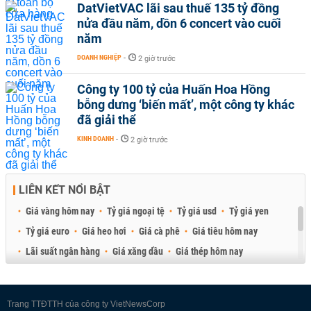
DatVietVAC lãi sau thuế 135 tỷ đồng
nửa đầu năm, dồn 6 concert vào cuối
năm
DOANH NGHIỆP
-
2 giờ trước
Công ty 100 tỷ của Huấn Hoa Hồng
bỗng dưng ‘biến mất’, một công ty khác
đã giải thể
KINH DOANH
-
2 giờ trước
LIÊN KẾT NỔI BẬT
Giá vàng hôm nay
Tỷ giá ngoại tệ
Tỷ giá usd
Tỷ giá yen
Tỷ giá euro
Giá heo hơi
Giá cà phê
Giá tiêu hôm nay
Lãi suất ngân hàng
Giá xăng dầu
Giá thép hôm nay
Giá sầu riêng
Giá thịt heo
Giá gạo
Giá cao su
Best Retail Brokers
Diễn đàn đầu tư Việt Nam 2026
Trang TTĐTTH của công ty VietNewsCorp