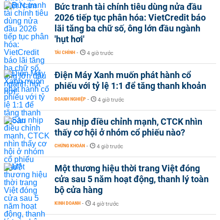
Bức tranh tài chính tiêu dùng nửa đầu
2026 tiếp tục phân hóa: VietCredit báo
lãi tăng ba chữ số, ông lớn đầu ngành
'hụt hơi'
TÀI CHÍNH
-
4 giờ trước
Điện Máy Xanh muốn phát hành cổ
phiếu với tỷ lệ 1:1 để tăng thanh khoản
DOANH NGHIỆP
-
4 giờ trước
Sau nhịp điều chỉnh mạnh, CTCK nhìn
thấy cơ hội ở nhóm cổ phiếu nào?
CHỨNG KHOÁN
-
4 giờ trước
Một thương hiệu thời trang Việt đóng
cửa sau 5 năm hoạt động, thanh lý toàn
bộ cửa hàng
KINH DOANH
-
4 giờ trước