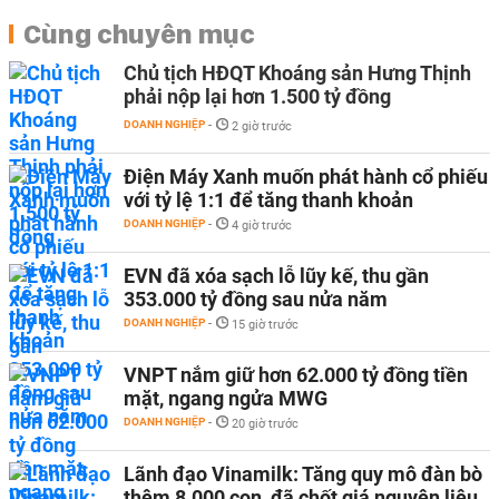
Cùng chuyên mục
Chủ tịch HĐQT Khoáng sản Hưng Thịnh
phải nộp lại hơn 1.500 tỷ đồng
DOANH NGHIỆP
-
2 giờ trước
Điện Máy Xanh muốn phát hành cổ phiếu
với tỷ lệ 1:1 để tăng thanh khoản
DOANH NGHIỆP
-
4 giờ trước
EVN đã xóa sạch lỗ lũy kế, thu gần
353.000 tỷ đồng sau nửa năm
DOANH NGHIỆP
-
15 giờ trước
VNPT nắm giữ hơn 62.000 tỷ đồng tiền
mặt, ngang ngửa MWG
DOANH NGHIỆP
-
20 giờ trước
Lãnh đạo Vinamilk: Tăng quy mô đàn bò
thêm 8.000 con, đã chốt giá nguyên liệu