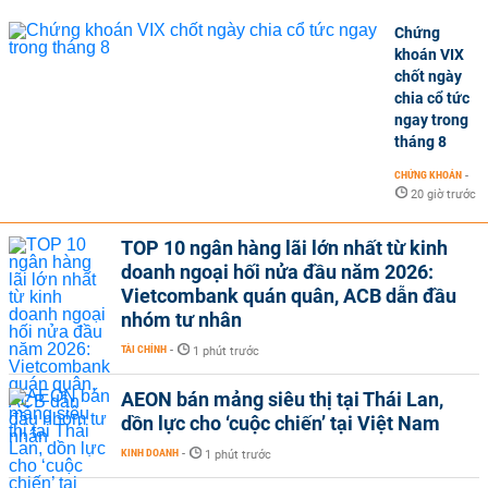
Chứng
khoán VIX
chốt ngày
chia cổ tức
ngay trong
tháng 8
CHỨNG KHOÁN
-
20 giờ trước
TOP 10 ngân hàng lãi lớn nhất từ kinh
doanh ngoại hối nửa đầu năm 2026:
Vietcombank quán quân, ACB dẫn đầu
nhóm tư nhân
TÀI CHÍNH
-
1 phút trước
AEON bán mảng siêu thị tại Thái Lan,
dồn lực cho ‘cuộc chiến’ tại Việt Nam
KINH DOANH
-
1 phút trước