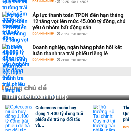
DOANH NGHIỆP
-
19:25 | 08/11/2025
Áp lực thanh toán TPDN đến hạn tháng
12 tăng vọt lên mức 45.000 tỷ đồng, chủ
yếu ở nhóm bất động sản
DOANH NGHIỆP
-
20:23 | 23/10/2025
Doanh nghiệp, ngân hàng phản hồi kết
luận thanh tra trái phiếu riêng lẻ
DOANH NGHIỆP
-
21:00 | 20/10/2025
Cùng chủ đề
Trái phiếu doanh nghiệp
Coteccons muốn huy
Thứ
động 1.400 tỷ đồng trái
Quy
phiếu để trả nợ đối tác
phi
và...
DOANH