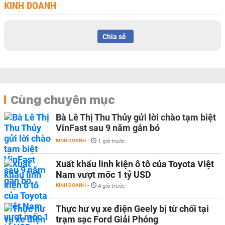
KINH DOANH
Chia sẻ
Cùng chuyên mục
Bà Lê Thị Thu Thủy gửi lời chào tạm biệt
VinFast sau 9 năm gắn bó
KINH DOANH
-
1 giờ trước
Xuất khẩu linh kiện ô tô của Toyota Việt
Nam vượt mốc 1 tỷ USD
KINH DOANH
-
4 giờ trước
Thực hư vụ xe điện Geely bị từ chối tại
trạm sạc Ford Giải Phóng