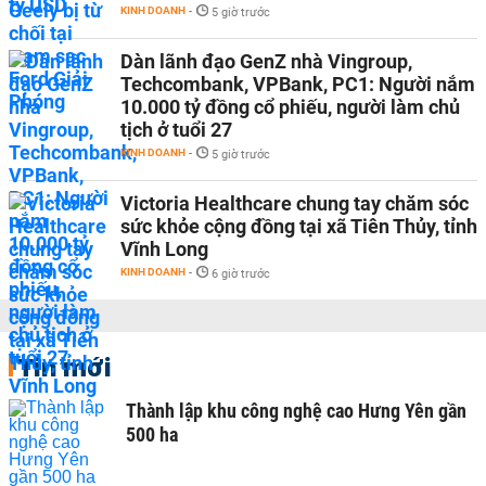
KINH DOANH
-
5 giờ trước
Dàn lãnh đạo GenZ nhà Vingroup,
Techcombank, VPBank, PC1: Người nắm
10.000 tỷ đồng cổ phiếu, người làm chủ
tịch ở tuổi 27
KINH DOANH
-
5 giờ trước
Victoria Healthcare chung tay chăm sóc
sức khỏe cộng đồng tại xã Tiên Thủy, tỉnh
Vĩnh Long
KINH DOANH
-
6 giờ trước
Tin mới
Thành lập khu công nghệ cao Hưng Yên gần
500 ha