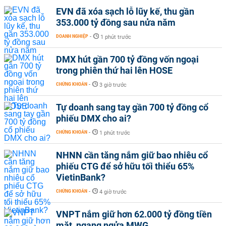
EVN đã xóa sạch lỗ lũy kế, thu gần
353.000 tỷ đồng sau nửa năm
DOANH NGHIỆP
-
1 phút trước
DMX hút gần 700 tỷ đồng vốn ngoại
trong phiên thứ hai lên HOSE
CHỨNG KHOÁN
-
3 giờ trước
Tự doanh sang tay gần 700 tỷ đồng cổ
phiếu DMX cho ai?
CHỨNG KHOÁN
-
1 phút trước
NHNN cần tăng nắm giữ bao nhiêu cổ
phiếu CTG để sở hữu tối thiểu 65%
VietinBank?
CHỨNG KHOÁN
-
4 giờ trước
VNPT nắm giữ hơn 62.000 tỷ đồng tiền
mặt, ngang ngửa MWG