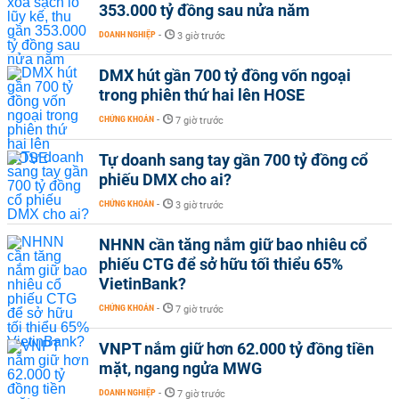
353.000 tỷ đồng sau nửa năm
DOANH NGHIỆP
-
3 giờ trước
DMX hút gần 700 tỷ đồng vốn ngoại
trong phiên thứ hai lên HOSE
CHỨNG KHOÁN
-
7 giờ trước
Tự doanh sang tay gần 700 tỷ đồng cổ
phiếu DMX cho ai?
CHỨNG KHOÁN
-
3 giờ trước
NHNN cần tăng nắm giữ bao nhiêu cổ
phiếu CTG để sở hữu tối thiểu 65%
VietinBank?
CHỨNG KHOÁN
-
7 giờ trước
VNPT nắm giữ hơn 62.000 tỷ đồng tiền
mặt, ngang ngửa MWG
DOANH NGHIỆP
-
7 giờ trước