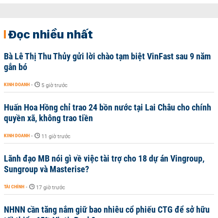
Đọc nhiều nhất
Bà Lê Thị Thu Thủy gửi lời chào tạm biệt VinFast sau 9 năm
gắn bó
KINH DOANH
-
5 giờ trước
Huấn Hoa Hồng chỉ trao 24 bồn nước tại Lai Châu cho chính
quyền xã, không trao tiền
KINH DOANH
-
11 giờ trước
Lãnh đạo MB nói gì về việc tài trợ cho 18 dự án Vingroup,
Sungroup và Masterise?
TÀI CHÍNH
-
17 giờ trước
NHNN cần tăng nắm giữ bao nhiêu cổ phiếu CTG để sở hữu