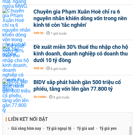
Chuyên gia Phạm Xuân Hoè chỉ ra 6
nguyên nhân khiến dòng vốn trong nền
kinh tế còn 'tắc nghẽn'
THỜI SỰ
-
7 giờ trước
Đề xuất miễn 30% thuế thu nhập cho hộ
kinh doanh, doanh nghiệp có doanh thu
dưới 10 tỷ đồng
THỜI SỰ
-
8 giờ trước
BIDV sắp phát hành gần 500 triệu cổ
phiếu, tăng vốn lên gần 77.800 tỷ
TÀI CHÍNH
-
8 giờ trước
LIÊN KẾT NỔI BẬT
Giá vàng hôm nay
Tỷ giá ngoại tệ
Tỷ giá usd
Tỷ giá yen