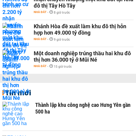
đô thị Tây Hồ Tây
NHÀ ĐẤT
-
8 giờ trước
Khánh Hòa đề xuất làm khu đô thị hỗn
hợp hơn 49.000 tỷ đồng
NHÀ ĐẤT
-
9 giờ trước
Một doanh nghiệp trúng thầu hai khu đô
thị hơn 36.000 tỷ ở Mũi Né
NHÀ ĐẤT
-
15 giờ trước
Tin mới
Thành lập khu công nghệ cao Hưng Yên gần
500 ha