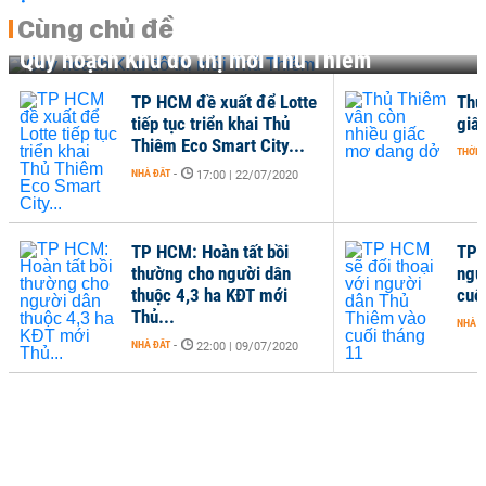
Cùng chủ đề
Quy hoạch Khu đô thị mới Thủ Thiêm
TP HCM đề xuất để Lotte
Thủ
tiếp tục triển khai Thủ
giấ
Thiêm Eco Smart City...
THỜI 
NHÀ ĐẤT
-
17:00 | 22/07/2020
TP HCM: Hoàn tất bồi
TP 
thường cho người dân
ngư
thuộc 4,3 ha KĐT mới
cuố
Thủ...
NHÀ Đ
NHÀ ĐẤT
-
22:00 | 09/07/2020