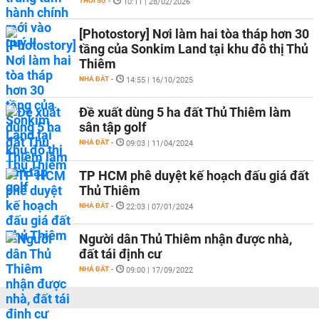
THỜI SỰ
-
10:11 | 28/02/2026
[Photostory] Nơi làm hai tòa tháp hơn 30
tầng của Sonkim Land tại khu đô thị Thủ
Thiêm
NHÀ ĐẤT
-
14:55 | 16/10/2025
Đề xuất dùng 5 ha đất Thủ Thiêm làm
sân tập golf
NHÀ ĐẤT
-
09:03 | 11/04/2024
TP HCM phê duyệt kế hoạch đấu giá đất
Thủ Thiêm
NHÀ ĐẤT
-
22:03 | 07/01/2024
Người dân Thủ Thiêm nhận được nhà,
đất tái định cư
NHÀ ĐẤT
-
09:00 | 17/09/2022