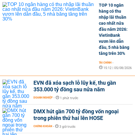
TOP 10 ngân
hàng có thu
nhập lãi thuần
cao nhất nửa
đầu năm 2026:
VietinBank
vươn lên dẫn
đầu, 5 nhà băng
tăng trên 30%
TÀI CHÍNH
-
15:12 | 05/08/2026
EVN đã xóa sạch lỗ lũy kế, thu gần
353.000 tỷ đồng sau nửa năm
DOANH NGHIỆP
-
1 phút trước
DMX hút gần 700 tỷ đồng vốn ngoại
trong phiên thứ hai lên HOSE
CHỨNG KHOÁN
-
3 giờ trước