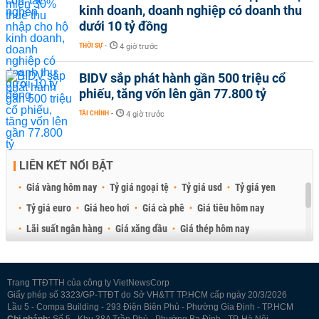
kinh doanh, doanh nghiệp có doanh thu
dưới 10 tỷ đồng
THỜI SỰ
-
4 giờ trước
BIDV sắp phát hành gần 500 triệu cổ
phiếu, tăng vốn lên gần 77.800 tỷ
TÀI CHÍNH
-
4 giờ trước
LIÊN KẾT NỔI BẬT
Giá vàng hôm nay
Tỷ giá ngoại tệ
Tỷ giá usd
Tỷ giá yen
Tỷ giá euro
Giá heo hơi
Giá cà phê
Giá tiêu hôm nay
Lãi suất ngân hàng
Giá xăng dầu
Giá thép hôm nay
Giá sầu riêng
Giá thịt heo
Giá gạo
Giá cao su
Best Retail Brokers
Diễn đàn đầu tư Việt Nam 2026
Trang TTĐTTH của công ty VietNewsCorp
Giấy phép số 3323/GP-TTĐT do Sở VH&TT TP.HCM cấp ngày 20/3/2026
Lầu 5 - Compa Building - 293 Điện Biên Phủ - Phường Gia Định - TP.HCM