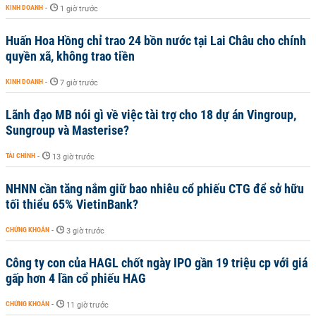
KINH DOANH
-
1 giờ trước
Huấn Hoa Hồng chỉ trao 24 bồn nước tại Lai Châu cho chính
quyền xã, không trao tiền
KINH DOANH
-
7 giờ trước
Lãnh đạo MB nói gì về việc tài trợ cho 18 dự án Vingroup,
Sungroup và Masterise?
TÀI CHÍNH
-
13 giờ trước
NHNN cần tăng nắm giữ bao nhiêu cổ phiếu CTG để sở hữu
tối thiểu 65% VietinBank?
CHỨNG KHOÁN
-
3 giờ trước
Công ty con của HAGL chốt ngày IPO gần 19 triệu cp với giá
gấp hơn 4 lần cổ phiếu HAG
CHỨNG KHOÁN
-
11 giờ trước