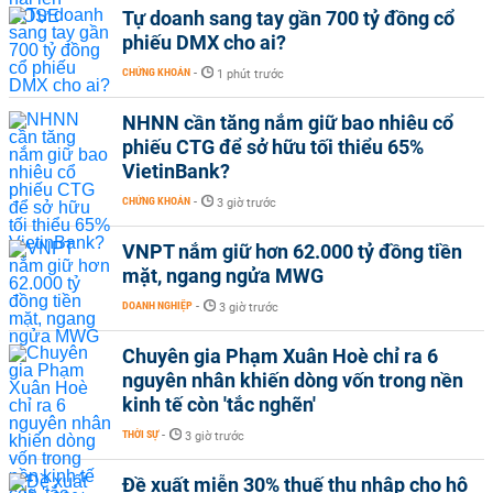
Tự doanh sang tay gần 700 tỷ đồng cổ
phiếu DMX cho ai?
CHỨNG KHOÁN
-
1 phút trước
NHNN cần tăng nắm giữ bao nhiêu cổ
phiếu CTG để sở hữu tối thiểu 65%
VietinBank?
CHỨNG KHOÁN
-
3 giờ trước
VNPT nắm giữ hơn 62.000 tỷ đồng tiền
mặt, ngang ngửa MWG
DOANH NGHIỆP
-
3 giờ trước
Chuyên gia Phạm Xuân Hoè chỉ ra 6
nguyên nhân khiến dòng vốn trong nền
kinh tế còn 'tắc nghẽn'
THỜI SỰ
-
3 giờ trước
Đề xuất miễn 30% thuế thu nhập cho hộ