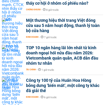
thấy cơ hội ở nhóm cổ phiếu nào?
CHỨNG KHOÁN
-
8 giờ trước
Một thương hiệu thời trang Việt đóng
cửa sau 5 năm hoạt động, thanh lý toàn
bộ cửa hàng
KINH DOANH
-
7 giờ trước
TOP 10 ngân hàng lãi lớn nhất từ kinh
doanh ngoại hối nửa đầu năm 2026:
Vietcombank quán quân, ACB dẫn đầu
nhóm tư nhân
TÀI CHÍNH
-
1 giờ trước
Công ty 100 tỷ của Huấn Hoa Hồng
bỗng dưng ‘biến mất’, một công ty khác
đã giải thể
KINH DOANH
-
6 giờ trước