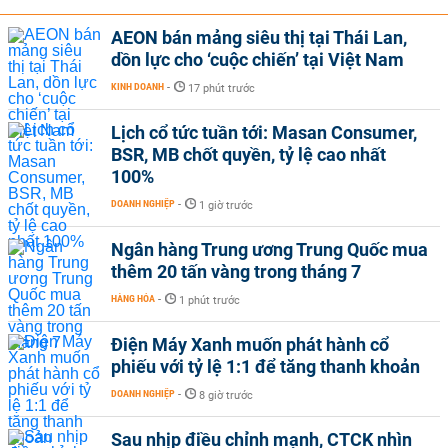
AEON bán mảng siêu thị tại Thái Lan,
dồn lực cho ‘cuộc chiến’ tại Việt Nam
KINH DOANH
-
17 phút trước
Lịch cổ tức tuần tới: Masan Consumer,
BSR, MB chốt quyền, tỷ lệ cao nhất
100%
DOANH NGHIỆP
-
1 giờ trước
Ngân hàng Trung ương Trung Quốc mua
thêm 20 tấn vàng trong tháng 7
HÀNG HÓA
-
1 phút trước
Điện Máy Xanh muốn phát hành cổ
phiếu với tỷ lệ 1:1 để tăng thanh khoản
DOANH NGHIỆP
-
8 giờ trước
Sau nhịp điều chỉnh mạnh, CTCK nhìn