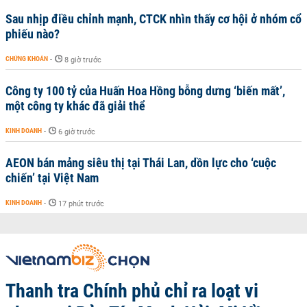
Sau nhịp điều chỉnh mạnh, CTCK nhìn thấy cơ hội ở nhóm cổ
phiếu nào?
CHỨNG KHOÁN
-
8 giờ trước
Công ty 100 tỷ của Huấn Hoa Hồng bỗng dưng ‘biến mất’,
một công ty khác đã giải thể
KINH DOANH
-
6 giờ trước
AEON bán mảng siêu thị tại Thái Lan, dồn lực cho ‘cuộc
chiến’ tại Việt Nam
KINH DOANH
-
17 phút trước
Thanh tra Chính phủ chỉ ra loạt vi