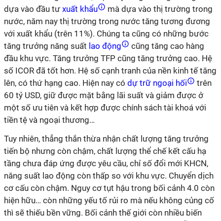
dựa vào đầu tư
xuất khẩu
mà dựa vào thị trường trong
nước, năm nay thị trường trong nước tăng tương đương
với xuất khẩu (trên 11%). Chúng ta cũng có những bước
tăng trưởng năng suất
lao động
cũng tăng cao hàng
đầu khu vực. Tăng trưởng TFP cũng tăng trưởng cao. Hệ
số ICOR đã tốt hơn. Hệ số cạnh tranh của nền kinh tế tăng
lên, có thứ hạng cao. Hiện nay có
dự trữ ngoại hối
trên
60 tỷ USD, giữ được mặt bằng lãi suất và giảm được ở
một số ưu tiên và kết hợp được chính sách tài khoá với
tiền tệ và ngoại thương…
Tuy nhiên, thẳng thắn thừa nhận chất lượng tăng trưởng
tiến bộ nhưng còn chậm, chất lượng thể chế kết cấu hạ
tầng chưa đáp ứng được yêu cầu, chỉ số đổi mới KHCN,
năng suất lao động còn thấp so với khu vực. Chuyển dịch
cơ cấu còn chậm. Nguy cơ tụt hậu trong bối cảnh 4.0 còn
hiện hữu… còn những yếu tố rủi ro mà nếu không củng cố
thì sẽ thiếu bền vững. Bối cảnh thế giới còn nhiều biến