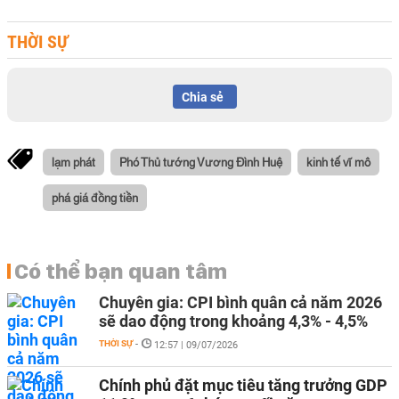
THỜI SỰ
Chia sẻ
lạm phát
Phó Thủ tướng Vương Đình Huệ
kinh tế vĩ mô
phá giá đồng tiền
Có thể bạn quan tâm
Chuyên gia: CPI bình quân cả năm 2026
sẽ dao động trong khoảng 4,3% - 4,5%
THỜI SỰ
-
12:57 | 09/07/2026
Chính phủ đặt mục tiêu tăng trưởng GDP