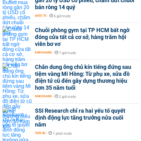
gần 20 tỷ USD cổ phiếu, chấm dứt chuỗi
bán ròng 14 quý
QUỐC TẾ
-
6 giờ trước
Chuỗi phòng gym tại TP HCM bất ngờ
đóng cửa tất cả cơ sở, hàng trăm hội
viên bơ vơ
KINH DOANH
-
7 giờ trước
Chân dung ông chủ kín tiếng đứng sau
tiệm vàng Mi Hồng: Từ phụ xe, sửa đồ
điện tử cũ đến gây dựng thương hiệu
hơn 35 năm tuổi
KINH DOANH
-
2 giờ trước
SSI Research chỉ ra hai yếu tố quyết
định động lực tăng trưởng nửa cuối
năm
THỜI SỰ
-
1 phút trước