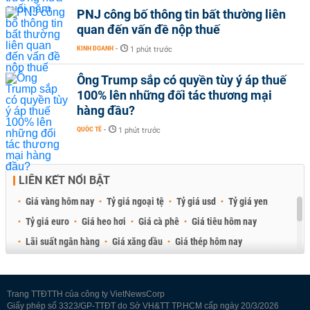
PNJ công bố thông tin bất thường liên
quan đến vấn đề nộp thuế
KINH DOANH
-
1 phút trước
Ông Trump sắp có quyền tùy ý áp thuế
100% lên những đối tác thương mại
hàng đầu?
QUỐC TẾ
-
1 phút trước
LIÊN KẾT NỔI BẬT
Giá vàng hôm nay
Tỷ giá ngoại tệ
Tỷ giá usd
Tỷ giá yen
Tỷ giá euro
Giá heo hơi
Giá cà phê
Giá tiêu hôm nay
Lãi suất ngân hàng
Giá xăng dầu
Giá thép hôm nay
Giá sầu riêng
Giá thịt heo
Giá gạo
Giá cao su
Best Retail Brokers
Diễn đàn đầu tư Việt Nam 2026
Trang TTĐTTH của công ty VietNewsCorp
Giấy phép số 3323/GP-TTĐT do Sở VH&TT TP.HCM cấp ngày 20/3/2026