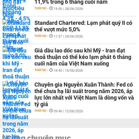
11,9% trong 6 tháng cuối năm
THỜI SỰ
-
19:56 | 28/06/2026
Standard Chartered: Lạm phát quý II có
thể vượt mức 5,0%
THỜI SỰ
-
11:57 | 24/06/2026
Giá dầu lao dốc sau khi Mỹ - Iran đạt
thoả thuận có thể kéo lạm phát 6 tháng
cuối năm của Việt Nam xuống
THỜI SỰ
-
14:40 | 15/06/2026
Chuyên gia Nguyễn Xuân Thành: Fed có
thể chưa hạ lãi suất trong năm 2026, áp
lực lớn nhất với Việt Nam là dòng vốn và
tỷ giá
THỜI SỰ
-
09:46 | 12/06/2026
Cùng chuyên mục