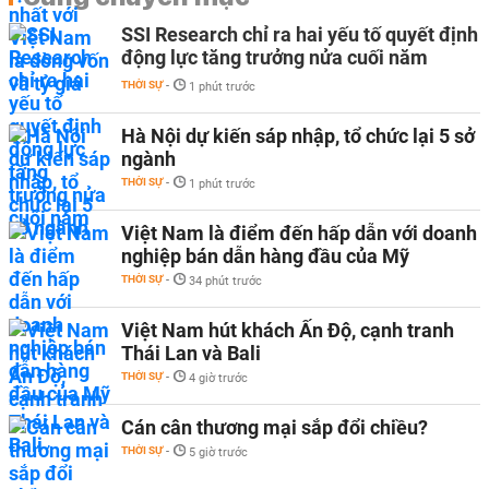
SSI Research chỉ ra hai yếu tố quyết định
động lực tăng trưởng nửa cuối năm
THỜI SỰ
-
1 phút trước
Hà Nội dự kiến sáp nhập, tổ chức lại 5 sở
ngành
THỜI SỰ
-
1 phút trước
Việt Nam là điểm đến hấp dẫn với doanh
nghiệp bán dẫn hàng đầu của Mỹ
THỜI SỰ
-
34 phút trước
Việt Nam hút khách Ấn Độ, cạnh tranh
Thái Lan và Bali
THỜI SỰ
-
4 giờ trước
Cán cân thương mại sắp đổi chiều?
THỜI SỰ
-
5 giờ trước