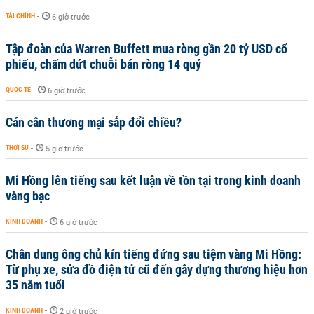
TÀI CHÍNH
-
6 giờ trước
Tập đoàn của Warren Buffett mua ròng gần 20 tỷ USD cổ
phiếu, chấm dứt chuỗi bán ròng 14 quý
QUỐC TẾ
-
6 giờ trước
Cán cân thương mại sắp đổi chiều?
THỜI SỰ
-
5 giờ trước
Mi Hồng lên tiếng sau kết luận về tồn tại trong kinh doanh
vàng bạc
KINH DOANH
-
6 giờ trước
Chân dung ông chủ kín tiếng đứng sau tiệm vàng Mi Hồng:
Từ phụ xe, sửa đồ điện tử cũ đến gây dựng thương hiệu hơn
35 năm tuổi
KINH DOANH
-
2 giờ trước