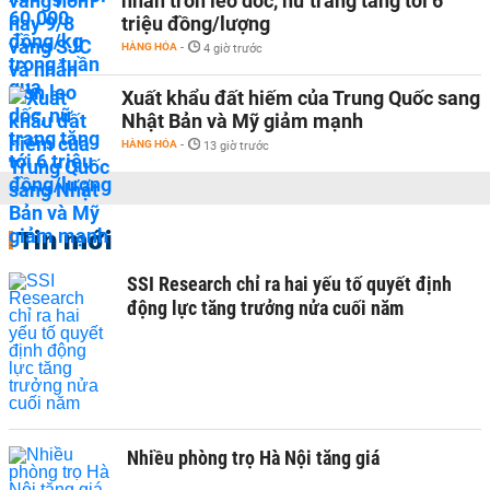
nhẫn tròn leo dốc, nữ trang tăng tới 6
triệu đồng/lượng
HÀNG HÓA
-
4 giờ trước
Xuất khẩu đất hiếm của Trung Quốc sang
Nhật Bản và Mỹ giảm mạnh
HÀNG HÓA
-
13 giờ trước
Tin mới
SSI Research chỉ ra hai yếu tố quyết định
động lực tăng trưởng nửa cuối năm
Nhiều phòng trọ Hà Nội tăng giá