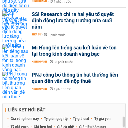
KINH DOANH
-
1 phút trước
SSI Research chỉ ra hai yếu tố quyết
định động lực tăng trưởng nửa cuối
năm
THỜI SỰ
-
1 phút trước
Mi Hồng lên tiếng sau kết luận về tồn
tại trong kinh doanh vàng bạc
KINH DOANH
-
38 phút trước
PNJ công bố thông tin bất thường liên
quan đến vấn đề nộp thuế
KINH DOANH
-
1 phút trước
LIÊN KẾT NỔI BẬT
Giá vàng hôm nay
Tỷ giá ngoại tệ
Tỷ giá usd
Tỷ giá yen
Tỷ giá euro
Giá heo hơi
Giá cà phê
Giá tiêu hôm nay