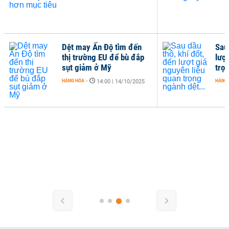
Dệt may Ấn Độ tìm đến
Sau 
thị trường EU để bù đắp
lượ
sụt giảm ở Mỹ
trọn
HÀNG HÓA
-
HÀNG
14:00 | 14/10/2025