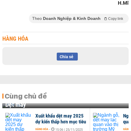
H.Mĩ
Theo
Doanh Nghiệp & Kinh Doanh
Copy link
HÀNG HÓA
Chia sẻ
Cùng chủ đề
Dệt may
Xuất khẩu dệt may 2025
Ngà
dự kiến thấp hơn mục tiêu
qua
HÀNG HÓA
-
HÀNG
15:06 | 25/11/2025