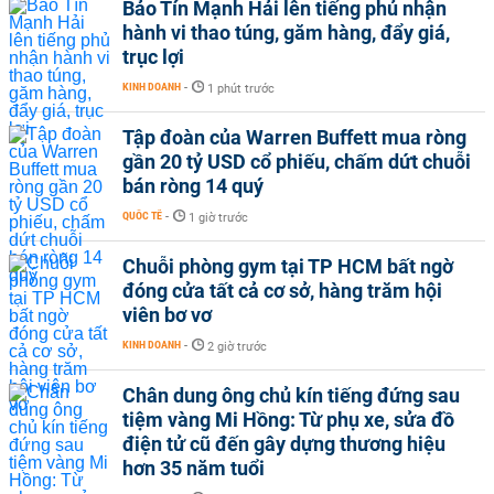
Bảo Tín Mạnh Hải lên tiếng phủ nhận
hành vi thao túng, găm hàng, đẩy giá,
trục lợi
KINH DOANH
-
1 phút trước
Tập đoàn của Warren Buffett mua ròng
gần 20 tỷ USD cổ phiếu, chấm dứt chuỗi
bán ròng 14 quý
QUỐC TẾ
-
1 giờ trước
Chuỗi phòng gym tại TP HCM bất ngờ
đóng cửa tất cả cơ sở, hàng trăm hội
viên bơ vơ
KINH DOANH
-
2 giờ trước
Chân dung ông chủ kín tiếng đứng sau
tiệm vàng Mi Hồng: Từ phụ xe, sửa đồ
điện tử cũ đến gây dựng thương hiệu
hơn 35 năm tuổi