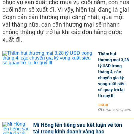
phục vụ sản xuất cho mùa vụ cuối năm, còn nửa
cuối năm sẽ xuất đi. Vì vậy, hiện tại, đang là giai
đoạn cán cân thương mại 'căng' nhất, qua một
vài tháng nữa, cán cân thương mại sẽ nhanh
chóng thặng dự trở lại khi các đơn hàng được
xuất đi.
Thâm hụt
thương mại 3,28
tỷ USD trong
tháng 4, các
chuyên gia kỳ
vọng xuất siêu
sẽ quay trở lại
từ quý III
THỜI SỰ
-
16:54 | 07/05/2026
Mi Hồng lên tiếng sau kết luận về tồn
tại trong kinh doanh vàng bạc