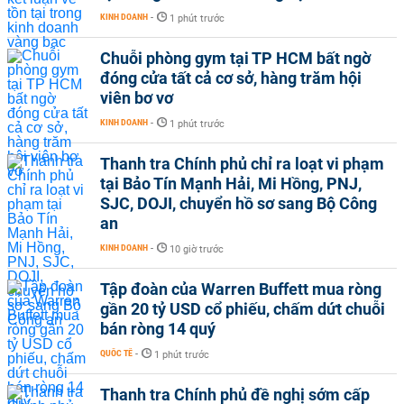
KINH DOANH
-
1 phút trước
Chuỗi phòng gym tại TP HCM bất ngờ
đóng cửa tất cả cơ sở, hàng trăm hội
viên bơ vơ
KINH DOANH
-
1 phút trước
Thanh tra Chính phủ chỉ ra loạt vi phạm
tại Bảo Tín Mạnh Hải, Mi Hồng, PNJ,
SJC, DOJI, chuyển hồ sơ sang Bộ Công
an
KINH DOANH
-
10 giờ trước
Tập đoàn của Warren Buffett mua ròng
gần 20 tỷ USD cổ phiếu, chấm dứt chuỗi
bán ròng 14 quý
QUỐC TẾ
-
1 phút trước
Thanh tra Chính phủ đề nghị sớm cấp