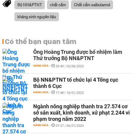
Bộ NN&PTNT
chất cấm
Chất cấm salbutamol
kháng sinh nguyên liệu
Có thể bạn quan tâm
Ông Hoàng Trung được bổ nhiệm làm
Thứ trưởng Bộ NN&PTNT
HÀNG HÓA
-
20:40 | 02/06/2023
Bộ NN&PTNT tổ chức lại 4 Tổng cục
thành 6 Cục
HÀNG HÓA
-
17:48 | 16/01/2023
Ngành nông nghiệp thanh tra 27.574 cơ
sở sản xuất, kinh doanh, xử phạt 2.244 vi
phạm trong năm 2022
HÀNG HÓA
-
07:27 | 06/01/2023