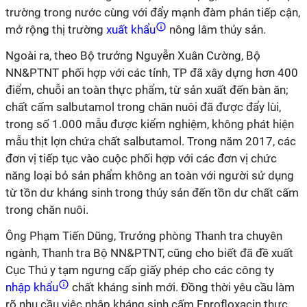
trường trong nước cùng với đẩy mạnh đàm phán tiếp cận,
mở rộng thị trường
xuất khẩu
nông lâm thủy sản.
Ngoài ra, theo Bộ trưởng Nguyễn Xuân Cường, Bộ
NN&PTNT phối hợp với các tỉnh, TP đã xây dựng hơn 400
điểm, chuỗi an toàn thực phẩm, từ sản xuất đến bàn ăn;
chất cấm salbutamol trong chăn nuôi đã được đẩy lùi,
trong số 1.000 mẫu được kiểm nghiệm, không phát hiện
mẫu thịt lợn chứa chất salbutamol. Trong năm 2017, các
đơn vị tiếp tục vào cuộc phối hợp với các đơn vị chức
năng loại bỏ sản phẩm không an toàn với người sử dụng
từ tồn dư kháng sinh trong thủy sản đến tồn dư chất cấm
trong chăn nuôi.
Ông Phạm Tiến Dũng, Trưởng phòng Thanh tra chuyên
ngành, Thanh tra Bộ NN&PTNT, cũng cho biết đã đề xuất
Cục Thú y tạm ngưng cấp giấy phép cho các công ty
nhập khẩu
chất kháng sinh mới. Đồng thời yêu cầu làm
rõ nhu cầu việc nhập kháng sinh cấm Enrofloxacin thực