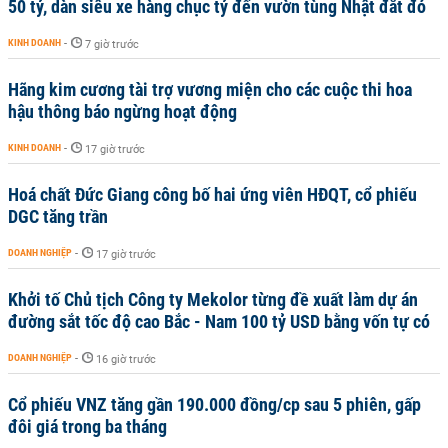
50 tỷ, dàn siêu xe hàng chục tỷ đến vườn tùng Nhật đắt đỏ
KINH DOANH
-
7 giờ trước
Hãng kim cương tài trợ vương miện cho các cuộc thi hoa
hậu thông báo ngừng hoạt động
KINH DOANH
-
17 giờ trước
Hoá chất Đức Giang công bố hai ứng viên HĐQT, cổ phiếu
DGC tăng trần
DOANH NGHIỆP
-
17 giờ trước
Khởi tố Chủ tịch Công ty Mekolor từng đề xuất làm dự án
đường sắt tốc độ cao Bắc - Nam 100 tỷ USD bằng vốn tự có
DOANH NGHIỆP
-
16 giờ trước
Cổ phiếu VNZ tăng gần 190.000 đồng/cp sau 5 phiên, gấp
đôi giá trong ba tháng