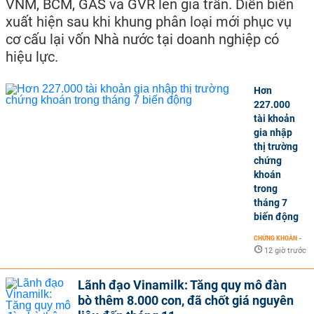
VNM, BCM, GAS và GVR lên giá trần. Diễn biến
xuất hiện sau khi khung phân loại mới phục vụ
cơ cấu lại vốn Nhà nước tại doanh nghiệp có
hiệu lực.
Hơn
227.000
tài khoản
gia nhập
thị trường
chứng
khoán
trong
tháng 7
biến động
CHỨNG KHOÁN
-
12 giờ trước
Lãnh đạo Vinamilk: Tăng quy mô đàn
bò thêm 8.000 con, đã chốt giá nguyên