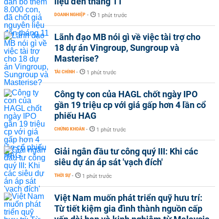
liệu đến tháng 11
DOANH NGHIỆP
-
1 phút trước
Lãnh đạo MB nói gì về việc tài trợ cho
18 dự án Vingroup, Sungroup và
Masterise?
TÀI CHÍNH
-
1 phút trước
Công ty con của HAGL chốt ngày IPO
gần 19 triệu cp với giá gấp hơn 4 lần cổ
phiếu HAG
CHỨNG KHOÁN
-
1 phút trước
Giải ngân đầu tư công quý III: Khi các
siêu dự án áp sát 'vạch đích'
THỜI SỰ
-
1 phút trước
Việt Nam muốn phát triển quỹ hưu trí:
Từ tiết kiệm gia đình thành nguồn cấp