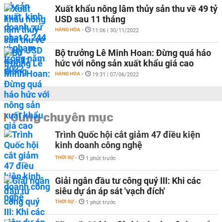
Xuất khẩu nông lâm thủy sản thu về 49 tỷ
USD sau 11 tháng
HÀNG HÓA
-
11:06 | 30/11/2022
Bộ trưởng Lê Minh Hoan: Đừng quá háo
hức với nông sản xuất khẩu giá cao
HÀNG HÓA
-
19:31 | 07/06/2022
Cùng chuyên mục
Trình Quốc hội cắt giảm 47 điều kiện
kinh doanh công nghệ
THỜI SỰ
-
1 phút trước
Giải ngân đầu tư công quý III: Khi các
siêu dự án áp sát 'vạch đích'
THỜI SỰ
-
1 phút trước