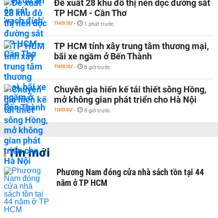
Đề xuất 28 khu đô thị nén dọc đường sắt
TP HCM - Cần Thơ
THỜI SỰ
-
1 phút trước
TP HCM tính xây trung tâm thương mại,
bãi xe ngầm ở Bến Thành
THỜI SỰ
-
8 giờ trước
Chuyên gia hiến kế tái thiết sông Hồng,
mở không gian phát triển cho Hà Nội
THỜI SỰ
-
8 giờ trước
Tin mới
Phương Nam đóng cửa nhà sách tồn tại 44
năm ở TP HCM