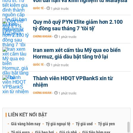
vốn dài hạn và kinh nghiệm từ Malaysia
QUỐC TẾ
-
1 phút trước
Quy mô quỹ PYN Elite giảm hơn 2.100
tỷ đồng sau tháng 7 ‘tồi tệ’
CHỨNG KHOÁN
-
1 phút trước
Iran xem xét cấm tàu Mỹ qua eo biển
Hormuz, giá dầu bật tăng trở lại
QUỐC TẾ
-
1 phút trước
Thành viên HĐQT VPBankS xin từ
nhiệm
CHỨNG KHOÁN
-
1 phút trước
LIÊN KẾT NỔI BẬT
Giá vàng hôm nay
Tỷ giá ngoại tệ
Tỷ giá usd
Tỷ giá yen
Tỷ giá euro
Giá heo hơi
Giá cà phê
Giá tiêu hôm nay