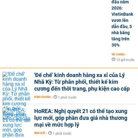
đầu năm
2026:
VietinBank
vươn lên
dẫn đầu, 5
nhà băng
tăng trên
30%
TÀI CHÍNH
-
13 giờ trước
'Đế chế’ kinh doanh hàng xa xỉ của Lý
Nhã Kỳ: Từ phân phối, thiết kế kim
cương đến thời trang, phụ kiện cao cấp
KINH DOANH
-
1 phút trước
HoREA: Nghị quyết 21 có thể tạo xung
lực mới, góp phần đưa giá nhà thương
mại về mức hợp lý
NHÀ ĐẤT
-
1 phút trước