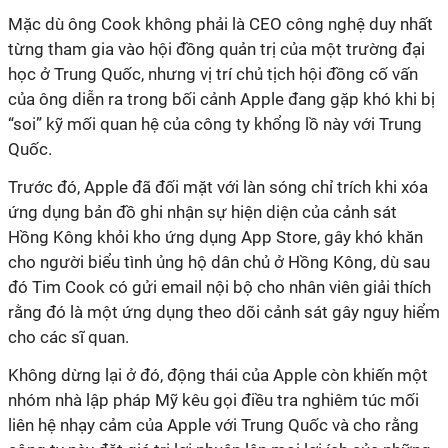
Mặc dù ông Cook không phải là CEO công nghệ duy nhất
từng tham gia vào hội đồng quản trị của một trường đại
học ở Trung Quốc, nhưng vị trí chủ tịch hội đồng cố vấn
của ông diễn ra trong bối cảnh Apple đang gặp khó khi bị
“soi” kỹ mối quan hệ của công ty khổng lồ này với Trung
Quốc.
Trước đó, Apple đã đối mặt với làn sóng chỉ trích khi xóa
ứng dụng bản đồ ghi nhận sự hiện diện của cảnh sát
Hồng Kông khỏi kho ứng dụng App Store, gây khó khăn
cho người biểu tình ủng hộ dân chủ ở Hồng Kông, dù sau
đó Tim Cook có gửi email nội bộ cho nhân viên giải thích
rằng đó là một ứng dụng theo dõi cảnh sát gây nguy hiểm
cho các sĩ quan.
Không dừng lại ở đó, động thái của Apple còn khiến một
nhóm nhà lập pháp Mỹ kêu gọi điều tra nghiêm túc mối
liên hệ nhạy cảm của Apple với Trung Quốc và cho rằng