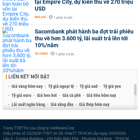
tại Empire City, dự kiến thu về 270 triệu
USD
NHÀ ĐẤT
-
1 phút trước
Sacombank phát hành ba đợt trái phiếu
thu về hơn 3.600 tỷ, lãi suất trả lên tới
10%/năm
TÀI CHÍNH
-
1 phút trước
LIÊN KẾT NỔI BẬT
Giá vàng hôm nay
Tỷ giá ngoại tệ
Tỷ giá usd
Tỷ giá yen
Tỷ giá euro
Giá heo hơi
Giá cà phê
Giá tiêu hôm nay
Lãi suất ngân hàng
Giá xăng dầu
Giá thép hôm nay
Giá sầu riêng
Giá thịt heo
Giá gạo
Giá cao su
Best Retail Brokers
Diễn đàn đầu tư Việt Nam 2026
Trang TTĐTTH của công ty VietNewsCorp
Giấy phép số 3323/GP-TTĐT do Sở VH&TT TP.HCM cấp ngày 20/3/2026
Lầu 5 - Compa Building - 293 Điện Biên Phủ - Phường Gia Định - TP.HCM