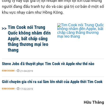
công ty này đặt giá trị lợi nhuận lên mọi lợi ích của những
người đang đấu tranh tự do và các giá trị cơ bản ở một số
khu vực nhạy cảm như Hồng Kông.
Tim Cook nói Trung
Quốc không nhắm đến
Apple, bất chấp căng
thẳng thương mại leo
thang
Steve Jobs đã thuyết phục Tim Cook về Apple như thế nào
KINH DOANH
-
21-04-2019
Giới chuyên gia chỉ ra sai lầm lớn nhất của Apple thời Tim Cook
KINH DOANH
-
17-02-2019
Hữu Thắng