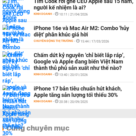
Tim Cook rời ghế CEO Apple sau 15 năm,
người kế nhiệm là ai?
KINH DOANH
-
10:11 | 21/04/2026
iPhone 16e và Mac Air M2: Combo 'hủy
diệt' phân khúc giá hời
CHUYỂN ĐỘNG THỊ TRƯỜNG
-
15:44 | 17/03/2026
Chấm dứt kỷ nguyên ‘chỉ biết lắp ráp’,
Google và Apple đang biến Việt Nam
thành thủ phủ sản xuất như thế nào?
KINH DOANH
-
13:40 | 20/01/2026
iPhone 17 bản tiêu chuẩn hút khách,
Apple tăng sản lượng tối thiểu 30%
KINH DOANH
-
20:38 | 20/09/2025
Cùng chuyên mục