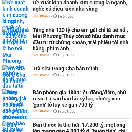
Đề xuất kinh doanh kim cương là ngành,
nghề có điều kiện như vàng
KINH DOANH
-
8 giờ trước
Tặng nhà 120 tỷ cho em gái chỉ là bề nổi,
Mai Phương Thúy còn sở hữu danh mục
đầu tư từ chứng khoán, trái phiếu tới nhà
hàng, phim ảnh
KINH DOANH
-
11 giờ trước
Trà sữa Gong Cha bán mình
KINH DOANH
-
16 giờ trước
Bán phòng giá 180 triệu đồng/đêm, chủ
resort 5 sao báo lãi kỷ lục, nhưng vẫn
‘gánh’ lỗ lũy kế gần 700 tỷ
KINH DOANH
-
16 giờ trước
Bán thuốc lá thu hơn 17.200 tỷ, một ông
lớn mang gần 4.000 tỷ đi ‘buôn tiền’, chi