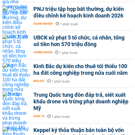
PNJ triệu tập họp bất thường, dự kiến
điều chỉnh kế hoạch kinh doanh 2026
DOANH NGHIỆP
-
1 phút trước
UBCK xử phạt 5 tổ chức, cá nhân, tổng
số tiền hơn 570 triệu đồng
CHỨNG KHOÁN
-
1 phút trước
Kinh Bắc dự kiến cho thuê tối thiểu 100
ha đất công nghiệp trong nửa cuối năm
NHÀ ĐẤT
-
1 phút trước
Trung Quốc tung đòn đáp trả, siết xuất
khẩu drone và trừng phạt doanh nghiệp
Mỹ
QUỐC TẾ
-
1 phút trước
Keppel ký thỏa thuận bán toàn bộ vốn