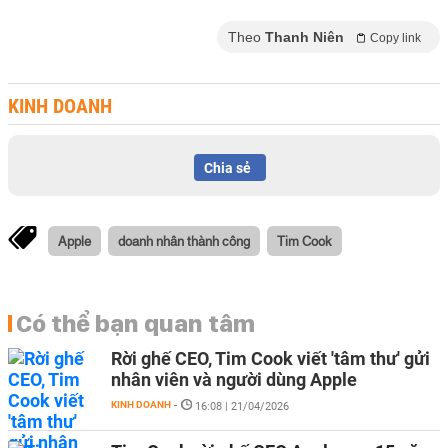
Theo
Thanh Niên
Copy link
KINH DOANH
Chia sẻ
Apple
doanh nhân thành công
Tim Cook
Có thể bạn quan tâm
Rời ghế CEO, Tim Cook viết 'tâm thư' gửi
nhân viên và người dùng Apple
KINH DOANH
-
16:08 | 21/04/2026