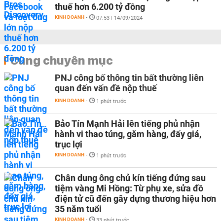
thuế hơn 6.200 tỷ đồng
KINH DOANH
-
07:53 | 14/09/2024
Cùng chuyên mục
PNJ công bố thông tin bất thường liên
quan đến vấn đề nộp thuế
KINH DOANH
-
1 phút trước
Bảo Tín Mạnh Hải lên tiếng phủ nhận
hành vi thao túng, găm hàng, đẩy giá,
trục lợi
KINH DOANH
-
1 phút trước
Chân dung ông chủ kín tiếng đứng sau
tiệm vàng Mi Hồng: Từ phụ xe, sửa đồ
điện tử cũ đến gây dựng thương hiệu hơn
35 năm tuổi
KINH DOANH
-
33 phút trước