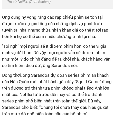
Trụ sở Netflix. (Ảnh:
Reuters
).
Ông cũng hy vọng rằng các rạp chiếu phim sẽ tồn tại
được trước sự gia tăng của những dịch vụ phát trực
tuyến tại nhà, nhưng thừa nhận khán giả có thể ít tới rạp
hơn khi họ có thể xem nhiều chương trình tại nhà.
"Tôi nghĩ mọi người sẽ ít đi xem phim hơn, có thể vì giá
dịch vụ đắt hơn. Dù vậy, mọi người vẫn sẽ đi xem phim
như một lý do chính đáng để ra khỏi nhà, khách hàng vẫn
sẽ tìm kiếm điều đó", ông Sarandos nói.
Đồng thời, ông Sarandos dự đoán series phim ăn khách
của Hàn Quốc mới phát hành gần đây "Squid Game" đang
trên đường trở thành tựa phim không phải tiếng Anh lớn
nhất của Netflix từ trước đến nay và có thể trở thành
series phim phổ biến nhất trên toàn thế giới. Dù vậy,
Sarandos cho biết: "Chúng tôi chưa thấy dấu hiệu gì, xét
trên mức độ phổ biến toàn cầu của bộ phim".