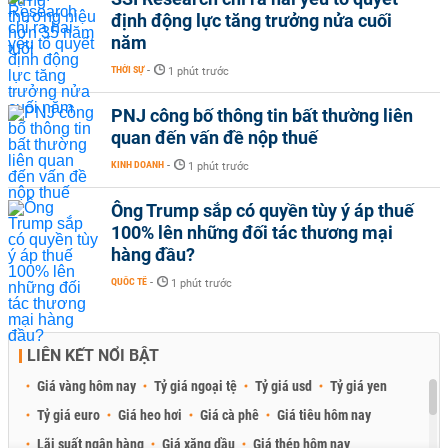
định động lực tăng trưởng nửa cuối
năm
THỜI SỰ
-
1 phút trước
PNJ công bố thông tin bất thường liên
quan đến vấn đề nộp thuế
KINH DOANH
-
1 phút trước
Ông Trump sắp có quyền tùy ý áp thuế
100% lên những đối tác thương mại
hàng đầu?
QUỐC TẾ
-
1 phút trước
LIÊN KẾT NỔI BẬT
Giá vàng hôm nay
Tỷ giá ngoại tệ
Tỷ giá usd
Tỷ giá yen
Tỷ giá euro
Giá heo hơi
Giá cà phê
Giá tiêu hôm nay
Lãi suất ngân hàng
Giá xăng dầu
Giá thép hôm nay