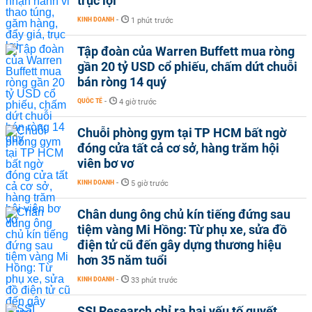
trục lợi
KINH DOANH
-
1 phút trước
Tập đoàn của Warren Buffett mua ròng
gần 20 tỷ USD cổ phiếu, chấm dứt chuỗi
bán ròng 14 quý
QUỐC TẾ
-
4 giờ trước
Chuỗi phòng gym tại TP HCM bất ngờ
đóng cửa tất cả cơ sở, hàng trăm hội
viên bơ vơ
KINH DOANH
-
5 giờ trước
Chân dung ông chủ kín tiếng đứng sau
tiệm vàng Mi Hồng: Từ phụ xe, sửa đồ
điện tử cũ đến gây dựng thương hiệu
hơn 35 năm tuổi
KINH DOANH
-
33 phút trước
SSI Research chỉ ra hai yếu tố quyết