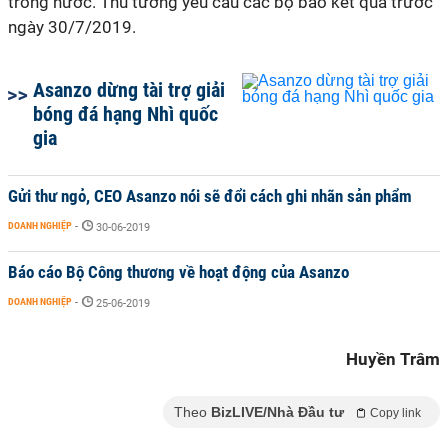
trong nước. Thủ tướng yêu cầu các bộ báo kết quả trước
ngày 30/7/2019.
Asanzo dừng tài trợ giải
bóng đá hạng Nhì quốc
gia
Gửi thư ngỏ, CEO Asanzo nói sẽ đổi cách ghi nhãn sản phẩm
DOANH NGHIỆP
-
30-06-2019
Báo cáo Bộ Công thương về hoạt động của Asanzo
DOANH NGHIỆP
-
25-06-2019
Huyền Trâm
Theo
BizLIVE/Nhà Đầu tư
Copy link