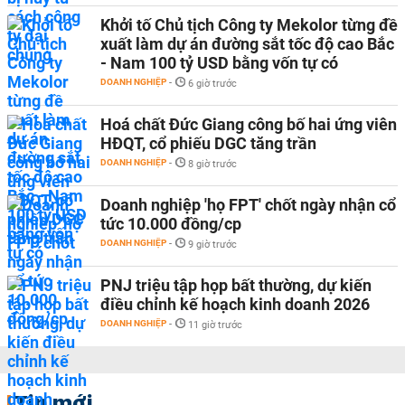
Khởi tố Chủ tịch Công ty Mekolor từng đề
xuất làm dự án đường sắt tốc độ cao Bắc
- Nam 100 tỷ USD bằng vốn tự có
DOANH NGHIỆP
-
6 giờ trước
Hoá chất Đức Giang công bố hai ứng viên
HĐQT, cổ phiếu DGC tăng trần
DOANH NGHIỆP
-
8 giờ trước
Doanh nghiệp 'họ FPT' chốt ngày nhận cổ
tức 10.000 đồng/cp
DOANH NGHIỆP
-
9 giờ trước
PNJ triệu tập họp bất thường, dự kiến
điều chỉnh kế hoạch kinh doanh 2026
DOANH NGHIỆP
-
11 giờ trước
Tin mới