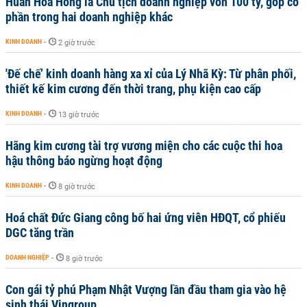
Huấn Hoa Hồng là Chủ tịch doanh nghiệp vốn 100 tỷ, góp cổ
phần trong hai doanh nghiệp khác
KINH DOANH
-
2 giờ trước
'Đế chế’ kinh doanh hàng xa xỉ của Lý Nhã Kỳ: Từ phân phối,
thiết kế kim cương đến thời trang, phụ kiện cao cấp
KINH DOANH
-
13 giờ trước
Hãng kim cương tài trợ vương miện cho các cuộc thi hoa
hậu thông báo ngừng hoạt động
KINH DOANH
-
8 giờ trước
Hoá chất Đức Giang công bố hai ứng viên HĐQT, cổ phiếu
DGC tăng trần
DOANH NGHIỆP
-
8 giờ trước
Con gái tỷ phú Phạm Nhật Vượng lần đầu tham gia vào hệ
sinh thái Vingroup