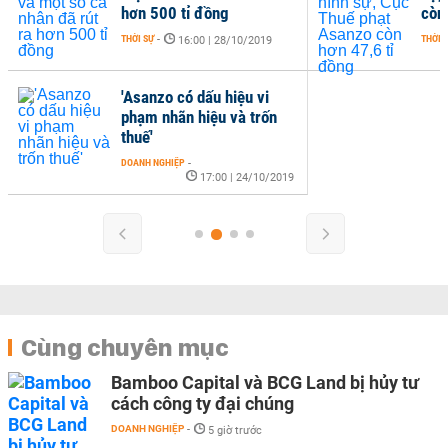
hơn 500 tỉ đồng
còn
THỜI SỰ
-
THỜI 
16:00 | 28/10/2019
'Asanzo có dấu hiệu vi
phạm nhãn hiệu và trốn
thuế'
DOANH NGHIỆP
-
17:00 | 24/10/2019
Cùng chuyên mục
Bamboo Capital và BCG Land bị hủy tư
cách công ty đại chúng
DOANH NGHIỆP
-
5 giờ trước