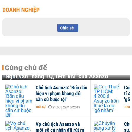
DOANH NGHIỆP
Chia sẻ
Cùng chủ đề
Nghi vấn "hàng TQ, tem VN" của Asanzo
Chủ tịch Asanzo: 'Bốn dấu
Cục
hiệu vi phạm không đủ
tỉ A
căn cứ buộc tội'
'gõ
THỜI SỰ
-
THỜI 
21:00 | 29/10/2019
Vợ chủ tịch Asanzo và
Chu
một số cá nhân đã rút ra
sự,