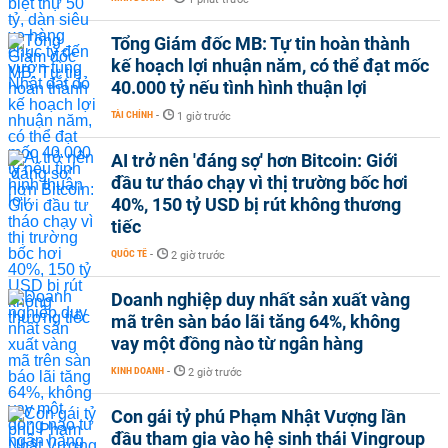
Tổng Giám đốc MB: Tự tin hoàn thành
kế hoạch lợi nhuận năm, có thể đạt mốc
40.000 tỷ nếu tình hình thuận lợi
TÀI CHÍNH
-
1 giờ trước
AI trở nên 'đáng sợ' hơn Bitcoin: Giới
đầu tư tháo chạy vì thị trường bốc hơi
40%, 150 tỷ USD bị rút không thương
tiếc
QUỐC TẾ
-
2 giờ trước
Doanh nghiệp duy nhất sản xuất vàng
mã trên sàn báo lãi tăng 64%, không
vay một đồng nào từ ngân hàng
KINH DOANH
-
2 giờ trước
Con gái tỷ phú Phạm Nhật Vượng lần
đầu tham gia vào hệ sinh thái Vingroup