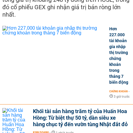
đó cổ phiếu GEX ghi nhận giá trị bán ròng lớn
nhất.
Hơn
227.000
tài khoản
gia nhập
thị trường
chứng
khoán
trong
tháng 7
biến động
CHỨNG KHOÁN
-
3 giờ trước
Khối tài sản hàng trăm tỷ của Huấn Hoa
Hồng: Từ biệt thự 50 tỷ, dàn siêu xe
hàng chục tỷ đến vườn tùng Nhật đắt đỏ
KINH DOANH
-
1 phút trước