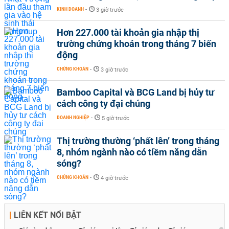
KINH DOANH
-
3 giờ trước
Hơn 227.000 tài khoản gia nhập thị
trường chứng khoán trong tháng 7 biến
động
CHỨNG KHOÁN
-
3 giờ trước
Bamboo Capital và BCG Land bị hủy tư
cách công ty đại chúng
DOANH NGHIỆP
-
5 giờ trước
Thị trường thường ‘phất lên’ trong tháng
8, nhóm ngành nào có tiềm năng dẫn
sóng?
CHỨNG KHOÁN
-
4 giờ trước
LIÊN KẾT NỔI BẬT