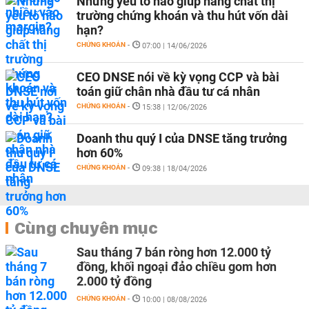
Những yếu tố nào giúp nâng chất thị
trường chứng khoán và thu hút vốn dài
hạn?
CHỨNG KHOÁN
-
07:00 | 14/06/2026
CEO DNSE nói về kỳ vọng CCP và bài
toán giữ chân nhà đầu tư cá nhân
CHỨNG KHOÁN
-
15:38 | 12/06/2026
Doanh thu quý I của DNSE tăng trưởng
hơn 60%
CHỨNG KHOÁN
-
09:38 | 18/04/2026
Cùng chuyên mục
Sau tháng 7 bán ròng hơn 12.000 tỷ
đồng, khối ngoại đảo chiều gom hơn
2.000 tỷ đồng
CHỨNG KHOÁN
-
10:00 | 08/08/2026