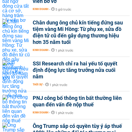
viên bơ vơ
KINH DOANH
-
5 giờ trước
Chân dung ông chủ kín tiếng đứng sau
tiệm vàng Mi Hồng: Từ phụ xe, sửa đồ
điện tử cũ đến gây dựng thương hiệu
hơn 35 năm tuổi
KINH DOANH
-
1 phút trước
SSI Research chỉ ra hai yếu tố quyết
định động lực tăng trưởng nửa cuối
năm
THỜI SỰ
-
1 phút trước
PNJ công bố thông tin bất thường liên
quan đến vấn đề nộp thuế
KINH DOANH
-
1 phút trước
Ông Trump sắp có quyền tùy ý áp thuế