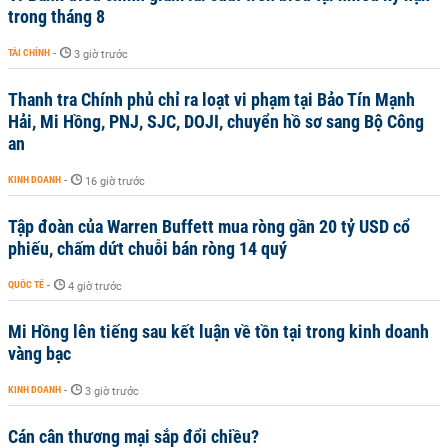
trong tháng 8
TÀI CHÍNH
-
3 giờ trước
Thanh tra Chính phủ chỉ ra loạt vi phạm tại Bảo Tín Mạnh
Hải, Mi Hồng, PNJ, SJC, DOJI, chuyển hồ sơ sang Bộ Công
an
KINH DOANH
-
16 giờ trước
Tập đoàn của Warren Buffett mua ròng gần 20 tỷ USD cổ
phiếu, chấm dứt chuỗi bán ròng 14 quý
QUỐC TẾ
-
4 giờ trước
Mi Hồng lên tiếng sau kết luận về tồn tại trong kinh doanh
vàng bạc
KINH DOANH
-
3 giờ trước
Cán cân thương mại sắp đổi chiều?