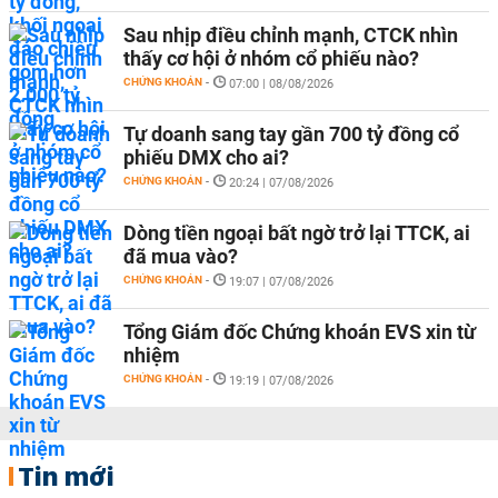
Sau nhịp điều chỉnh mạnh, CTCK nhìn
thấy cơ hội ở nhóm cổ phiếu nào?
CHỨNG KHOÁN
-
07:00 | 08/08/2026
Tự doanh sang tay gần 700 tỷ đồng cổ
phiếu DMX cho ai?
CHỨNG KHOÁN
-
20:24 | 07/08/2026
Dòng tiền ngoại bất ngờ trở lại TTCK, ai
đã mua vào?
CHỨNG KHOÁN
-
19:07 | 07/08/2026
Tổng Giám đốc Chứng khoán EVS xin từ
nhiệm
CHỨNG KHOÁN
-
19:19 | 07/08/2026
Tin mới