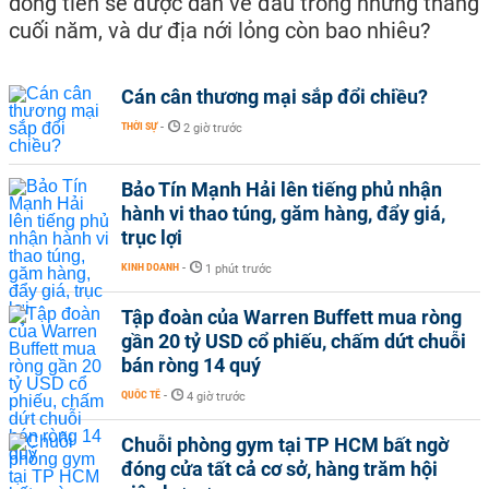
dòng tiền sẽ được dẫn về đâu trong những tháng
cuối năm, và dư địa nới lỏng còn bao nhiêu?
Cán cân thương mại sắp đổi chiều?
THỜI SỰ
-
2 giờ trước
Bảo Tín Mạnh Hải lên tiếng phủ nhận
hành vi thao túng, găm hàng, đẩy giá,
trục lợi
KINH DOANH
-
1 phút trước
Tập đoàn của Warren Buffett mua ròng
gần 20 tỷ USD cổ phiếu, chấm dứt chuỗi
bán ròng 14 quý
QUỐC TẾ
-
4 giờ trước
Chuỗi phòng gym tại TP HCM bất ngờ
đóng cửa tất cả cơ sở, hàng trăm hội