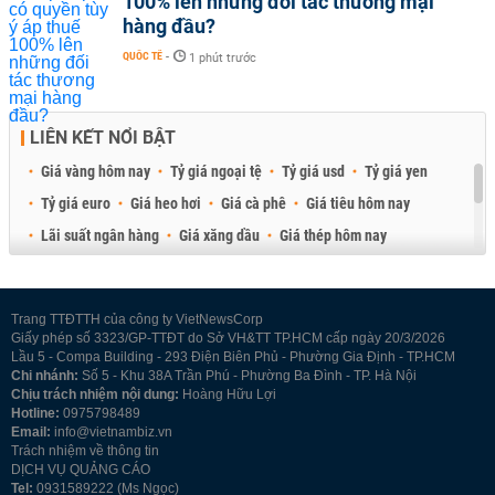
100% lên những đối tác thương mại
hàng đầu?
QUỐC TẾ
-
1 phút trước
LIÊN KẾT NỔI BẬT
Giá vàng hôm nay
Tỷ giá ngoại tệ
Tỷ giá usd
Tỷ giá yen
Tỷ giá euro
Giá heo hơi
Giá cà phê
Giá tiêu hôm nay
Lãi suất ngân hàng
Giá xăng dầu
Giá thép hôm nay
Giá sầu riêng
Giá thịt heo
Giá gạo
Giá cao su
Best Retail Brokers
Diễn đàn đầu tư Việt Nam 2026
Trang TTĐTTH của công ty VietNewsCorp
Giấy phép số 3323/GP-TTĐT do Sở VH&TT TP.HCM cấp ngày 20/3/2026
Lầu 5 - Compa Building - 293 Điện Biên Phủ - Phường Gia Định - TP.HCM
Chi nhánh:
Số 5 - Khu 38A Trần Phú - Phường Ba Đình - TP. Hà Nội
Chịu trách nhiệm nội dung:
Hoàng Hữu Lợi
Hotline:
0975798489
Email:
info@vietnambiz.vn
Trách nhiệm về thông tin
DỊCH VỤ QUẢNG CÁO
Tel:
0931589222 (Ms Ngọc)