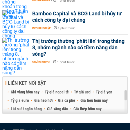
CHỨNG KHOÁN
-
1 phút trước
Bamboo Capital và BCG Land bị hủy tư
cách công ty đại chúng
DOANH NGHIỆP
-
1 phút trước
Thị trường thường ‘phất lên’ trong tháng
8, nhóm ngành nào có tiềm năng dẫn
sóng?
CHỨNG KHOÁN
-
1 phút trước
LIÊN KẾT NỔI BẬT
Giá vàng hôm nay
Tỷ giá ngoại tệ
Tỷ giá usd
Tỷ giá yen
Tỷ giá euro
Giá heo hơi
Giá cà phê
Giá tiêu hôm nay
Lãi suất ngân hàng
Giá xăng dầu
Giá thép hôm nay
Giá sầu riêng
Giá thịt heo
Giá gạo
Giá cao su
Best Retail Brokers
Diễn đàn đầu tư Việt Nam 2026