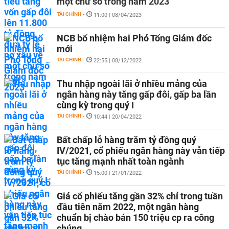
một chữ số trong năm 2023
TÀI CHÍNH
-
11:00 | 08/04/2023
NCB bổ nhiệm hai Phó Tổng Giám đốc
mới
TÀI CHÍNH
-
22:55 | 08/12/2022
Thu nhập ngoài lãi ở nhiều mảng của
ngân hàng này tăng gấp đôi, gấp ba lần
cùng kỳ trong quý I
TÀI CHÍNH
-
10:44 | 20/04/2022
Bất chấp lỗ hàng trăm tỷ đồng quý
IV/2021, cổ phiếu ngân hàng này vẫn tiếp
tục tăng mạnh nhất toàn ngành
TÀI CHÍNH
-
15:00 | 21/01/2022
Giá cổ phiếu tăng gần 32% chỉ trong tuần
đầu tiên năm 2022, một ngân hàng
chuẩn bị chào bán 150 triệu cp ra công
chúng