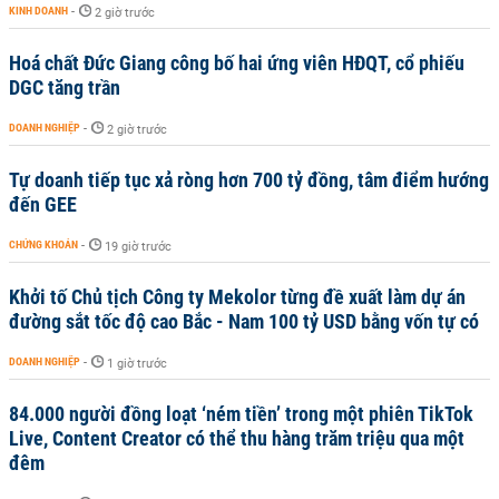
KINH DOANH
-
2 giờ trước
Hoá chất Đức Giang công bố hai ứng viên HĐQT, cổ phiếu
DGC tăng trần
DOANH NGHIỆP
-
2 giờ trước
Tự doanh tiếp tục xả ròng hơn 700 tỷ đồng, tâm điểm hướng
đến GEE
CHỨNG KHOÁN
-
19 giờ trước
Khởi tố Chủ tịch Công ty Mekolor từng đề xuất làm dự án
đường sắt tốc độ cao Bắc - Nam 100 tỷ USD bằng vốn tự có
DOANH NGHIỆP
-
1 giờ trước
84.000 người đồng loạt ‘ném tiền’ trong một phiên TikTok
Live, Content Creator có thể thu hàng trăm triệu qua một
đêm