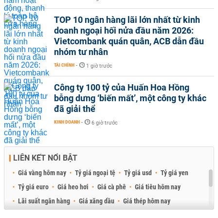
TOP 10 ngân hàng lãi lớn nhất từ kinh
doanh ngoại hối nửa đầu năm 2026:
Vietcombank quán quân, ACB dẫn đầu
nhóm tư nhân
TÀI CHÍNH
-
1 giờ trước
Công ty 100 tỷ của Huấn Hoa Hồng
bỗng dưng ‘biến mất’, một công ty khác
đã giải thể
KINH DOANH
-
6 giờ trước
LIÊN KẾT NỔI BẬT
Giá vàng hôm nay
Tỷ giá ngoại tệ
Tỷ giá usd
Tỷ giá yen
Tỷ giá euro
Giá heo hơi
Giá cà phê
Giá tiêu hôm nay
Lãi suất ngân hàng
Giá xăng dầu
Giá thép hôm nay
Giá sầu riêng
Giá thịt heo
Giá gạo
Giá cao su