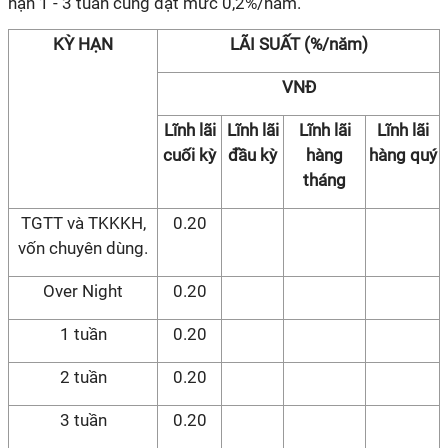
hạn 1 - 3 tuần cũng đạt mức 0,2%/năm.
KỲ HẠN
LÃI SUẤT (%/năm)
VNĐ
Lĩnh lãi
Lĩnh lãi
Lĩnh lãi
Lĩnh lãi
cuối kỳ
đầu kỳ
hàng
hàng quý
tháng
TGTT và TKKKH,
0.20
vốn chuyên dùng.
Over Night
0.20
1 tuần
0.20
2 tuần
0.20
3 tuần
0.20