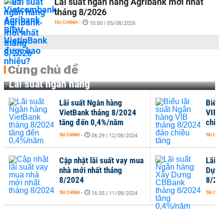
Lãi suất ngân hàng Agribank mới nhất
tháng 8/2026
TÀI CHÍNH
-
10:00 | 05/08/2026
Cùng chủ đề
Lãi suất ngân hàng
Lãi suất Ngân hàng
Biể
VietBank tháng 8/2024
VIB
tăng đến 0,4%/năm
chi
TÀI CHÍNH
-
TÀI C
06:29 | 12/08/2024
Cập nhật lãi suất vay mua
Lãi
nhà mới nhất tháng
Dựn
8/2024
8/2
TÀI CHÍNH
-
TÀI C
16:55 | 11/08/2024