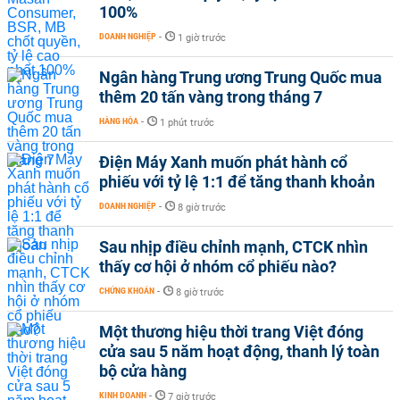
100%
DOANH NGHIỆP
-
1 giờ trước
Ngân hàng Trung ương Trung Quốc mua
thêm 20 tấn vàng trong tháng 7
HÀNG HÓA
-
1 phút trước
Điện Máy Xanh muốn phát hành cổ
phiếu với tỷ lệ 1:1 để tăng thanh khoản
DOANH NGHIỆP
-
8 giờ trước
Sau nhịp điều chỉnh mạnh, CTCK nhìn
thấy cơ hội ở nhóm cổ phiếu nào?
CHỨNG KHOÁN
-
8 giờ trước
Một thương hiệu thời trang Việt đóng
cửa sau 5 năm hoạt động, thanh lý toàn
bộ cửa hàng
KINH DOANH
-
7 giờ trước