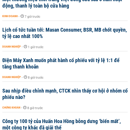
động, thanh lý toàn bộ cửa hàng
KINH DOANH
-
7 giờ trước
Lịch cổ tức tuần tới: Masan Consumer, BSR, MB chốt quyền,
tỷ lệ cao nhất 100%
DOANH NGHIỆP
-
1 giờ trước
Điện Máy Xanh muốn phát hành cổ phiếu với tỷ lệ 1:1 để
tăng thanh khoản
DOANH NGHIỆP
-
8 giờ trước
Sau nhịp điều chỉnh mạnh, CTCK nhìn thấy cơ hội ở nhóm cổ
phiếu nào?
CHỨNG KHOÁN
-
8 giờ trước
Công ty 100 tỷ của Huấn Hoa Hồng bỗng dưng ‘biến mất’,
một công ty khác đã giải thể