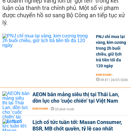
6 doanh nghiệp vàng lớn bị "gọi tên" trong kết
luận của thanh tra chính phủ. Một số vi phạm
được chuyển hồ sơ sang Bộ Công an tiếp tục xử
lý.
PNJ chỉ mua lại
vàng, kim cương
trong 2h buổi
chiều, giữ lịch
trả tiền tối đa
120 ngày
KINH DOANH
-
09:47 | 24/07/2026
AEON bán mảng siêu thị tại Thái Lan,
dồn lực cho ‘cuộc chiến’ tại Việt Nam
KINH DOANH
-
23 phút trước
Lịch cổ tức tuần tới: Masan Consumer,
BSR, MB chốt quyền, tỷ lệ cao nhất