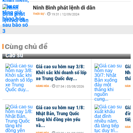
Ninh Bình phát lệnh di dân
THỜI SỰ
-
19:31 | 12/09/2024
Cùng chủ đề
Cao su
Giá cao su hôm nay 3/8:
Giá
Khởi sắc khi doanh số lốp
Nhậ
xe Trung Quốc duy...
thá
HÀNG HÓA
-
HÀNG
07:54 | 03/08/2026
Giá cao su hôm nay 1/8:
Giá
Nhật Bản, Trung Quốc
đỉn
tăng khi đồng yên yếu
tiếp
và...
HÀNG
HÀNG HÓA