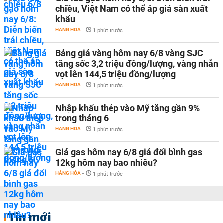
chiều, Việt Nam có thể áp giá sàn xuất
khẩu
HÀNG HÓA
-
1 phút trước
Bảng giá vàng hôm nay 6/8 vàng SJC
tăng sốc 3,2 triệu đồng/lượng, vàng nhẫn
vọt lên 144,5 triệu đồng/lượng
HÀNG HÓA
-
1 phút trước
Nhập khẩu thép vào Mỹ tăng gần 9%
trong tháng 6
HÀNG HÓA
-
1 phút trước
Giá gas hôm nay 6/8 giá đổi bình gas
12kg hôm nay bao nhiêu?
HÀNG HÓA
-
1 phút trước
Tin mới