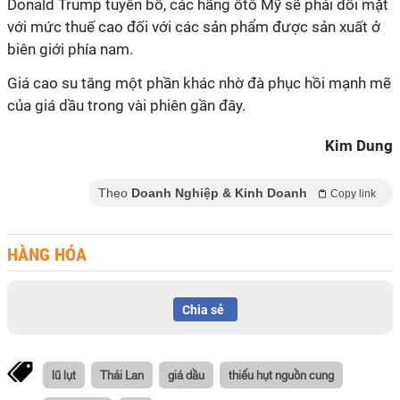
Donald Trump tuyên bố, các hãng ôtô Mỹ sẽ phải đối mặt
với mức thuế cao đối với các sản phẩm được sản xuất ở
biên giới phía nam.
Giá cao su tăng một phần khác nhờ đà phục hồi mạnh mẽ
của giá dầu trong vài phiên gần đây.
Kim Dung
Theo
Doanh Nghiệp & Kinh Doanh
Copy link
HÀNG HÓA
Chia sẻ
lũ lụt
Thái Lan
giá dầu
thiếu hụt nguồn cung