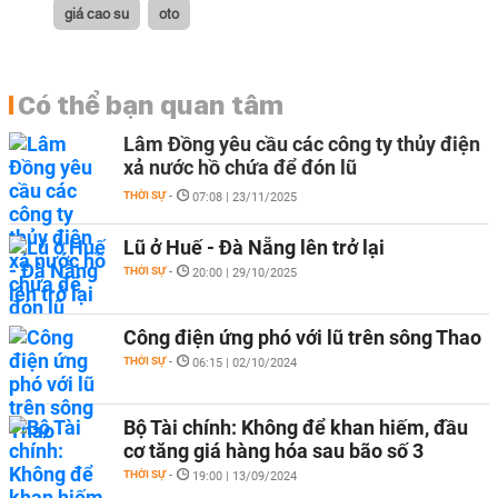
giá cao su
oto
Có thể bạn quan tâm
Lâm Đồng yêu cầu các công ty thủy điện
xả nước hồ chứa để đón lũ
THỜI SỰ
-
07:08 | 23/11/2025
Lũ ở Huế - Đà Nẵng lên trở lại
THỜI SỰ
-
20:00 | 29/10/2025
Công điện ứng phó với lũ trên sông Thao
THỜI SỰ
-
06:15 | 02/10/2024
Bộ Tài chính: Không để khan hiếm, đầu
cơ tăng giá hàng hóa sau bão số 3
THỜI SỰ
-
19:00 | 13/09/2024