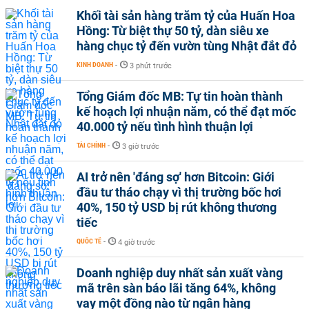
Khối tài sản hàng trăm tỷ của Huấn Hoa
Hồng: Từ biệt thự 50 tỷ, dàn siêu xe
hàng chục tỷ đến vườn tùng Nhật đắt đỏ
KINH DOANH
-
3 phút trước
Tổng Giám đốc MB: Tự tin hoàn thành
kế hoạch lợi nhuận năm, có thể đạt mốc
40.000 tỷ nếu tình hình thuận lợi
TÀI CHÍNH
-
3 giờ trước
AI trở nên 'đáng sợ' hơn Bitcoin: Giới
đầu tư tháo chạy vì thị trường bốc hơi
40%, 150 tỷ USD bị rút không thương
tiếc
QUỐC TẾ
-
4 giờ trước
Doanh nghiệp duy nhất sản xuất vàng
mã trên sàn báo lãi tăng 64%, không
vay một đồng nào từ ngân hàng