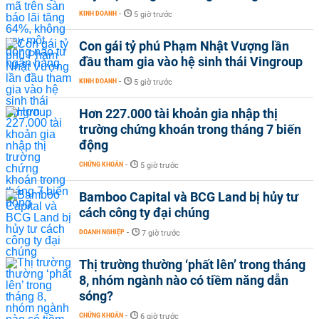
KINH DOANH
-
5 giờ trước
Con gái tỷ phú Phạm Nhật Vượng lần
đầu tham gia vào hệ sinh thái Vingroup
KINH DOANH
-
5 giờ trước
Hơn 227.000 tài khoản gia nhập thị
trường chứng khoán trong tháng 7 biến
động
CHỨNG KHOÁN
-
5 giờ trước
Bamboo Capital và BCG Land bị hủy tư
cách công ty đại chúng
DOANH NGHIỆP
-
7 giờ trước
Thị trường thường ‘phất lên’ trong tháng
8, nhóm ngành nào có tiềm năng dẫn
sóng?
CHỨNG KHOÁN
-
6 giờ trước