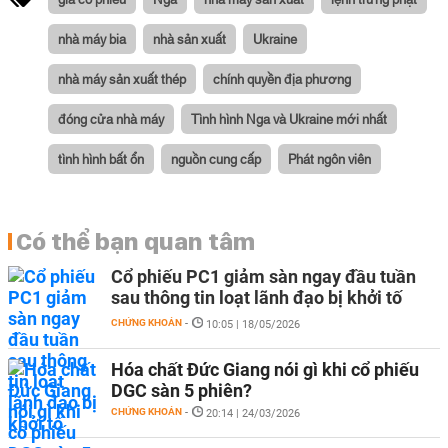
nhà máy bia
nhà sản xuất
Ukraine
nhà máy sản xuất thép
chính quyền địa phương
đóng cửa nhà máy
Tình hình Nga và Ukraine mới nhất
tình hình bất ổn
nguồn cung cấp
Phát ngôn viên
Có thể bạn quan tâm
Cổ phiếu PC1 giảm sàn ngay đầu tuần
sau thông tin loạt lãnh đạo bị khởi tố
CHỨNG KHOÁN
-
10:05 | 18/05/2026
Hóa chất Đức Giang nói gì khi cổ phiếu
DGC sàn 5 phiên?
CHỨNG KHOÁN
-
20:14 | 24/03/2026