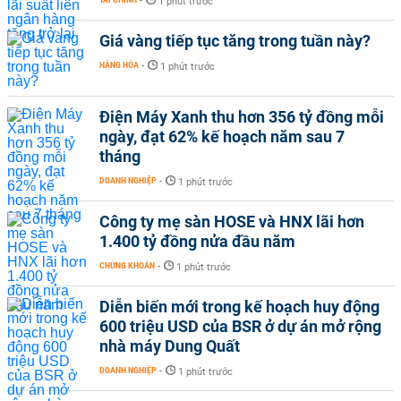
-
1 phút trước
Giá vàng tiếp tục tăng trong tuần này?
HÀNG HÓA
-
1 phút trước
Điện Máy Xanh thu hơn 356 tỷ đồng mỗi
ngày, đạt 62% kế hoạch năm sau 7
tháng
DOANH NGHIỆP
-
1 phút trước
Công ty mẹ sàn HOSE và HNX lãi hơn
1.400 tỷ đồng nửa đầu năm
CHỨNG KHOÁN
-
1 phút trước
Diễn biến mới trong kế hoạch huy động
600 triệu USD của BSR ở dự án mở rộng
nhà máy Dung Quất
DOANH NGHIỆP
-
1 phút trước