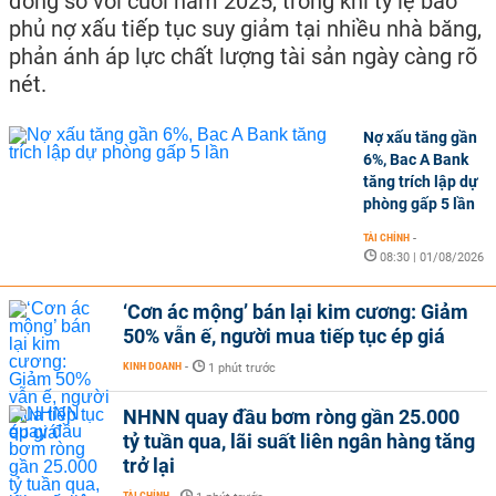
đồng so với cuối năm 2025, trong khi tỷ lệ bao
phủ nợ xấu tiếp tục suy giảm tại nhiều nhà băng,
phản ánh áp lực chất lượng tài sản ngày càng rõ
nét.
Nợ xấu tăng gần
6%, Bac A Bank
tăng trích lập dự
phòng gấp 5 lần
TÀI CHÍNH
-
08:30 | 01/08/2026
‘Cơn ác mộng’ bán lại kim cương: Giảm
50% vẫn ế, người mua tiếp tục ép giá
KINH DOANH
-
1 phút trước
NHNN quay đầu bơm ròng gần 25.000
tỷ tuần qua, lãi suất liên ngân hàng tăng
trở lại
TÀI CHÍNH