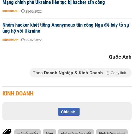
Mạng chính phủ Ukraine liên tục bị hacker tấn công
KINH DOANH
-
25-02-2022
Nhóm hacker khét tiếng Anonymous tấn công Nga để bày tỏ sự
ủng hộ với Ukraine
KINH DOANH
-
25-02-2022
Quốc Anh
Theo
Doanh Nghiệp & Kinh Doanh
Copy link
KINH DOANH
Chia sẻ
giá cổ phiếu
Nga
nhà máy sản xuất
lệnh trừng phạt