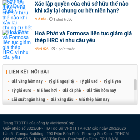
Xác lập quyền của chủ sở hữu thế nào
khi xây lại chung cư hết niên hạn?
NHÀ ĐẤT
-
1 phút trước
Hoà Phát và Formosa liên tục giảm giá
thép HRC vì nhu cầu yếu
HÀNG HÓA
-
1 phút trước
LIÊN KẾT NỔI BẬT
Giá vàng hôm nay
Tỷ giá ngoại tệ
Tỷ giá usd
Tỷ giá yen
Tỷ giá euro
Giá heo hơi
Giá cà phê
Giá tiêu hôm nay
Lãi suất ngân hàng
Giá xăng dầu
Giá thép hôm nay
Giá sầu riêng
Giá thịt heo
Giá gạo
Giá cao su
Best Retail Brokers
Diễn đàn đầu tư Việt Nam 2026
Trang TTĐTTH của công ty VietNewsCorp
Giấy phép số 3323/GP-TTĐT do Sở VH&TT TP.HCM cấp ngày 20/3/2026
Lầu 5 - Compa Building - 293 Điện Biên Phủ - Phường Gia Định - TP.HCM
Chi nhánh:
Số 5 - Khu 38A Trần Phú - Phường Ba Đình - TP. Hà Nội