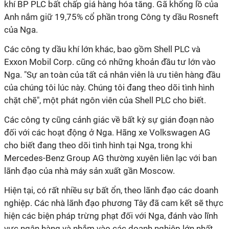
khí BP PLC bất chấp giá hàng hóa tăng. Gã khổng lồ của
Anh nắm giữ 19,75% cổ phần trong Công ty dầu Rosneft
của Nga.
Các công ty dầu khí lớn khác, bao gồm Shell PLC và
Exxon Mobil Corp. cũng có những khoản đầu tư lớn vào
Nga. "Sự an toàn của tất cả nhân viên là ưu tiên hàng đầu
của chúng tôi lúc này. Chúng tôi đang theo dõi tình hình
chặt chẽ", một phát ngôn viên của Shell PLC cho biết.
Các công ty cũng cảnh giác về bất kỳ sự gián đoạn nào
đối với các hoạt động ở Nga. Hãng xe Volkswagen AG
cho biết đang theo dõi tình hình tại Nga, trong khi
Mercedes-Benz Group AG thường xuyên liên lạc với ban
lãnh đạo của nhà máy sản xuất gần Moscow.
Hiện tại, có rất nhiều sự bất ổn, theo lãnh đạo các doanh
nghiệp. Các nhà lãnh đạo phương Tây đã cam kết sẽ thực
hiện các biện pháp trừng phạt đối với Nga, đánh vào lĩnh
vực ngân hàng và nhắm vào các doanh nghiệp lớn nhất