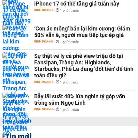
iPhone 17 có thể tăng giá tuần này
KINH DOANH
-
1 phút trước
‘Cơn ác mộng’ bán lại kim cương: Giảm
50% vẫn ế, người mua tiếp tục ép giá
KINH DOANH
-
1 phút trước
Sự thật về ly cà phê view triệu đô tại
Fansipan, Tràng An: Highlands,
Starbucks, Phê La đang 'đốt tiền' để tính
toán điều gì?
KINH DOANH
-
1 phút trước
Bẫy lãi suất 48% lừa nghìn tỷ góp vốn
trồng sâm Ngọc Linh
KINH DOANH
-
1 phút trước
Tin mới