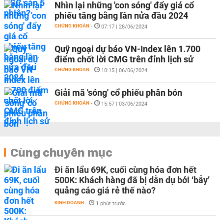
Nhìn lại những 'con sóng' đẩy giá cổ
phiếu tăng bằng lần nửa đầu 2024
CHỨNG KHOÁN
-
07:17 | 28/06/2024
Quỹ ngoại dự báo VN-Index lên 1.700
điểm chốt lời CMG trên đỉnh lịch sử
CHỨNG KHOÁN
-
10:15 | 06/06/2024
Giải mã 'sóng' cổ phiếu phân bón
CHỨNG KHOÁN
-
15:57 | 03/06/2024
Cùng chuyên mục
Đi ăn lẩu 69K, cuối cùng hóa đơn hết
500K: Khách hàng đã bị dẫn dụ bởi ‘bẫy’
quảng cáo giá rẻ thế nào?
KINH DOANH
-
1 phút trước