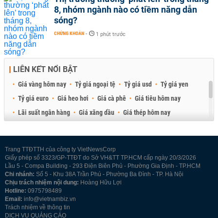
8, nhóm ngành nào có tiềm năng dẫn
sóng?
CHỨNG KHOÁN
-
1 phút trước
LIÊN KẾT NỔI BẬT
Giá vàng hôm nay
Tỷ giá ngoại tệ
Tỷ giá usd
Tỷ giá yen
Tỷ giá euro
Giá heo hơi
Giá cà phê
Giá tiêu hôm nay
Lãi suất ngân hàng
Giá xăng dầu
Giá thép hôm nay
Giá sầu riêng
Giá thịt heo
Giá gạo
Giá cao su
Best Retail Brokers
Diễn đàn đầu tư Việt Nam 2026
Trang TTĐTTH của công ty VietNewsCorp
Giấy phép số 3323/GP-TTĐT do Sở VH&TT TP.HCM cấp ngày 20/3/2026
Lầu 5 - Compa Building - 293 Điện Biên Phủ - Phường Gia Định - TP.HCM
Chi nhánh:
Số 5 - Khu 38A Trần Phú - Phường Ba Đình - TP. Hà Nội
Chịu trách nhiệm nội dung:
Hoàng Hữu Lợi
Hotline:
0975798489
Email:
info@vietnambiz.vn
Trách nhiệm về thông tin
DỊCH VỤ QUẢNG CÁO