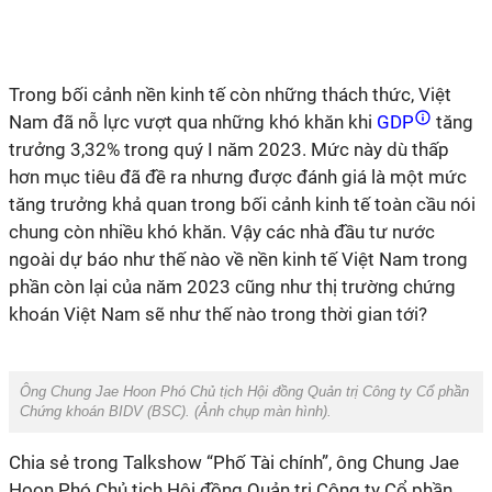
Trong bối cảnh nền kinh tế còn những thách thức, Việt
Nam đã nỗ lực vượt qua những khó khăn khi
GDP
tăng
trưởng 3,32% trong quý I năm 2023. Mức này dù thấp
hơn mục tiêu đã đề ra nhưng được đánh giá là một mức
tăng trưởng khả quan trong bối cảnh kinh tế toàn cầu nói
chung còn nhiều khó khăn. Vậy các nhà đầu tư nước
ngoài dự báo như thế nào về nền kinh tế Việt Nam trong
phần còn lại của năm 2023 cũng như thị trường chứng
khoán Việt Nam sẽ như thế nào trong thời gian tới?
Ông Chung Jae Hoon Phó Chủ tịch Hội đồng Quản trị Công ty Cổ phần
Chứng khoán BIDV (BSC). (
Ảnh chụp màn hình
).
Chia sẻ trong Talkshow “Phố Tài chính”, ông Chung Jae
Hoon Phó Chủ tịch Hội đồng Quản trị Công ty Cổ phần