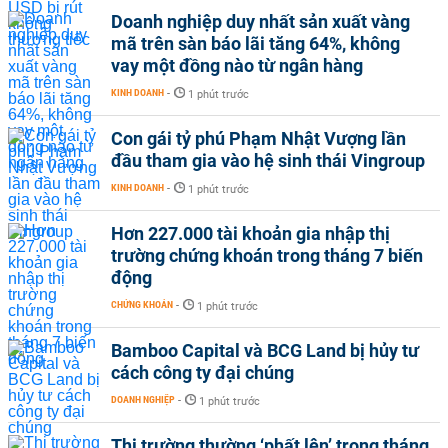
Doanh nghiệp duy nhất sản xuất vàng
mã trên sàn báo lãi tăng 64%, không
vay một đồng nào từ ngân hàng
KINH DOANH
-
1 phút trước
Con gái tỷ phú Phạm Nhật Vượng lần
đầu tham gia vào hệ sinh thái Vingroup
KINH DOANH
-
1 phút trước
Hơn 227.000 tài khoản gia nhập thị
trường chứng khoán trong tháng 7 biến
động
CHỨNG KHOÁN
-
1 phút trước
Bamboo Capital và BCG Land bị hủy tư
cách công ty đại chúng
DOANH NGHIỆP
-
1 phút trước
Thị trường thường ‘phất lên’ trong tháng