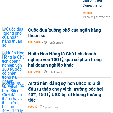
gần 54 triệu
đồng/tháng
TÀI CHÍNH
-
00:21 | 31/07/2026
Cuộc đua 'xuống phố' của ngân hàng
thuần số
KINH DOANH
-
1 phút trước
Huấn Hoa Hồng là Chủ tịch doanh
nghiệp vốn 100 tỷ, góp cổ phần trong
hai doanh nghiệp khác
KINH DOANH
-
1 phút trước
AI trở nên 'đáng sợ' hơn Bitcoin: Giới
đầu tư tháo chạy vì thị trường bốc hơi
40%, 150 tỷ USD bị rút không thương
tiếc
QUỐC TẾ
-
1 phút trước