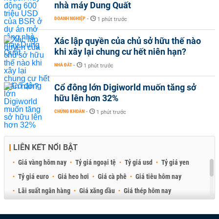
nhà máy Dung Quất
DOANH NGHIỆP
-
1 phút trước
Xác lập quyền của chủ sở hữu thế nào
khi xây lại chung cư hết niên hạn?
NHÀ ĐẤT
-
1 phút trước
Cổ đông lớn Digiworld muốn tăng sở
hữu lên hơn 32%
CHỨNG KHOÁN
-
1 phút trước
LIÊN KẾT NỔI BẬT
Giá vàng hôm nay
Tỷ giá ngoại tệ
Tỷ giá usd
Tỷ giá yen
Tỷ giá euro
Giá heo hơi
Giá cà phê
Giá tiêu hôm nay
Lãi suất ngân hàng
Giá xăng dầu
Giá thép hôm nay
Giá sầu riêng
Giá thịt heo
Giá gạo
Giá cao su
Best Retail Brokers
Diễn đàn đầu tư Việt Nam 2026