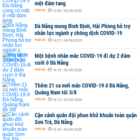
một đám tang
THỜI SỰ
-
12:06 | 05/08/2020
Đà Nẵng mong Bình Định, Hải Phòng hỗ trợ
nhân lực ngành y chống dịch COVID-19
THỜI SỰ
-
16:21 | 04/08/2020
Một bệnh nhân mắc COVID-19 đi dự 2 đám
cưới ở Đà Nẵng
THỜI SỰ
-
19:18 | 03/08/2020
Thêm 21 ca mới mắc COVID-19 ở Đà Nẵng,
Quảng Nam tối 3/8
THỜI SỰ
-
18:10 | 03/08/2020
Cận cảnh quân đội phun khử khuẩn toàn quận
Sơn Trà, Đà Nẵng
THỜI SỰ
-
16:43 | 03/08/2020