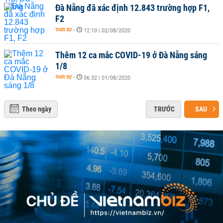
Đà Nẵng đã xác định 12.843 trường hợp F1,
F2
THỜI SỰ
-
12:10 | 02/08/2020
Thêm 12 ca mắc COVID-19 ở Đà Nẵng sáng
1/8
THỜI SỰ
-
06:32 | 01/08/2020
Theo ngày
TRƯỚC
SAU