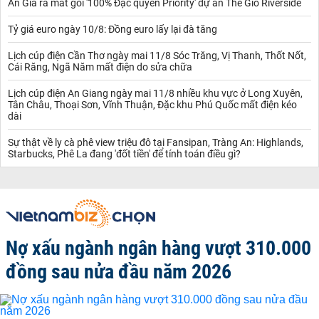
An Gia ra mắt gói '100% Đặc quyền Priority' dự án The Gió Riverside
Tỷ giá euro ngày 10/8: Đồng euro lấy lại đà tăng
Lịch cúp điện Cần Thơ ngày mai 11/8 Sóc Trăng, Vị Thanh, Thốt Nốt,
Cái Răng, Ngã Năm mất điện do sửa chữa
Lịch cúp điện An Giang ngày mai 11/8 nhiều khu vực ở Long Xuyên,
Tân Châu, Thoại Sơn, Vĩnh Thuận, Đặc khu Phú Quốc mất điện kéo
dài
Sự thật về ly cà phê view triệu đô tại Fansipan, Tràng An: Highlands,
Starbucks, Phê La đang 'đốt tiền' để tính toán điều gì?
Nợ xấu ngành ngân hàng vượt 310.000
đồng sau nửa đầu năm 2026