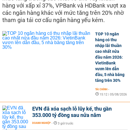
hàng với xấp xỉ 37%, VPBank và HDBank vượt xa
các ngân hàng khác với mức tăng trên 20% nhờ
tham gia tái cơ cấu ngân hàng yếu kém.
TOP 10 ngân
hàng có thu
nhập lãi thuần
cao nhất nửa
đầu năm 2026:
VietinBank
vươn lên dẫn
đầu, 5 nhà băng
tăng trên 30%
TÀI CHÍNH
-
15:12 | 05/08/2026
EVN đã xóa sạch lỗ lũy kế, thu gần
353.000 tỷ đồng sau nửa năm
DOANH NGHIỆP
-
3 giờ trước