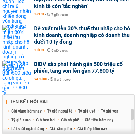
kinh tế còn 'tắc nghẽn'
THỜI SỰ
-
7 giờ trước
Đề xuất miễn 30% thuế thu nhập cho hộ
kinh doanh, doanh nghiệp có doanh thu
dưới 10 tỷ đồng
THỜI SỰ
-
8 giờ trước
BIDV sắp phát hành gần 500 triệu cổ
phiếu, tăng vốn lên gần 77.800 tỷ
TÀI CHÍNH
-
8 giờ trước
LIÊN KẾT NỔI BẬT
Giá vàng hôm nay
Tỷ giá ngoại tệ
Tỷ giá usd
Tỷ giá yen
Tỷ giá euro
Giá heo hơi
Giá cà phê
Giá tiêu hôm nay
Lãi suất ngân hàng
Giá xăng dầu
Giá thép hôm nay