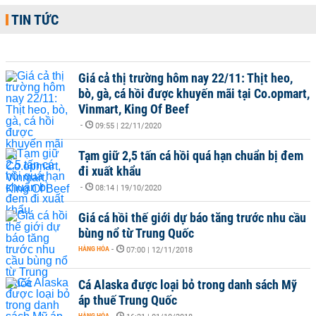
TIN TỨC
Giá cả thị trường hôm nay 22/11: Thịt heo,
bò, gà, cá hồi được khuyến mãi tại Co.opmart,
Vinmart, King Of Beef
-
09:55 | 22/11/2020
Tạm giữ 2,5 tấn cá hồi quá hạn chuẩn bị đem
đi xuất khẩu
-
08:14 | 19/10/2020
Giá cá hồi thế giới dự báo tăng trước nhu cầu
bùng nổ từ Trung Quốc
HÀNG HÓA
-
07:00 | 12/11/2018
Cá Alaska được loại bỏ trong danh sách Mỹ
áp thuế Trung Quốc
HÀNG HÓA