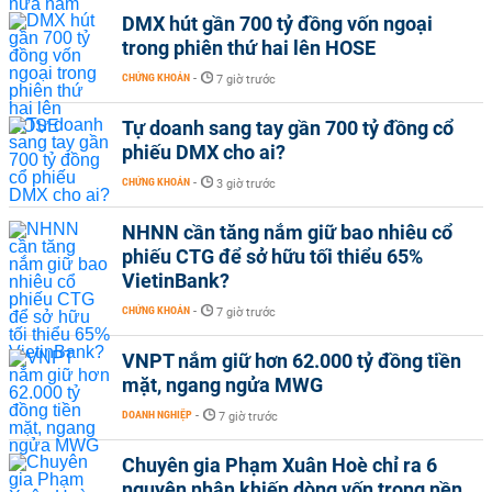
DMX hút gần 700 tỷ đồng vốn ngoại
trong phiên thứ hai lên HOSE
CHỨNG KHOÁN
-
7 giờ trước
Tự doanh sang tay gần 700 tỷ đồng cổ
phiếu DMX cho ai?
CHỨNG KHOÁN
-
3 giờ trước
NHNN cần tăng nắm giữ bao nhiêu cổ
phiếu CTG để sở hữu tối thiểu 65%
VietinBank?
CHỨNG KHOÁN
-
7 giờ trước
VNPT nắm giữ hơn 62.000 tỷ đồng tiền
mặt, ngang ngửa MWG
DOANH NGHIỆP
-
7 giờ trước
Chuyên gia Phạm Xuân Hoè chỉ ra 6
nguyên nhân khiến dòng vốn trong nền