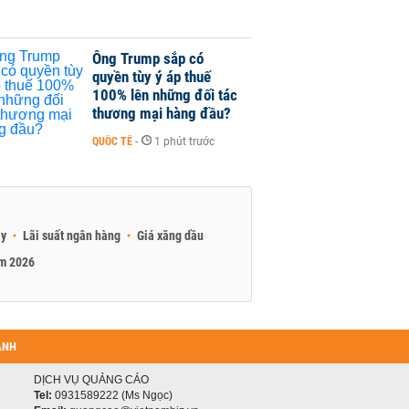
Ông Trump sắp có
quyền tùy ý áp thuế
100% lên những đối tác
thương mại hàng đầu?
QUỐC TẾ
-
1 phút trước
ay
Lãi suất ngân hàng
Giá xăng dầu
am 2026
ANH
DỊCH VỤ QUẢNG CÁO
Tel:
0931589222 (Ms Ngọc)