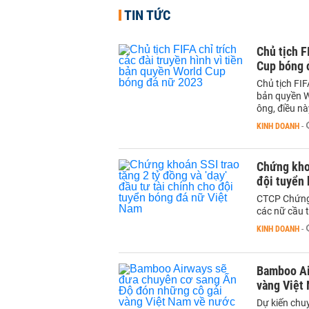
TIN TỨC
Chủ tịch F
Cup bóng 
Chủ tịch FIF
bản quyền W
ông, điều n
KINH DOANH
-
Chứng khoá
đội tuyển
CTCP Chứng 
các nữ cầu t
KINH DOANH
-
Bamboo Ai
vàng Việt
Dự kiến chu