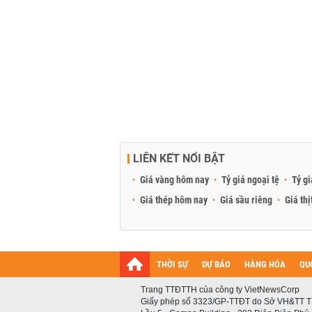
LIÊN KẾT NỔI BẬT
Giá vàng hôm nay
Tỷ giá ngoại tệ
Tỷ gi
Giá thép hôm nay
Giá sầu riêng
Giá thị
THỜI SỰ
DỰ BÁO
HÀNG HÓA
QU
Trang TTĐTTH của công ty VietNewsCorp
Giấy phép số 3323/GP-TTĐT do Sở VH&TT T