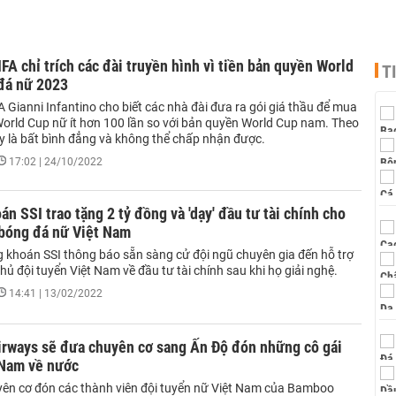
IFA chỉ trích các đài truyền hình vì tiền bản quyền World
T
đá nữ 2023
A Gianni Infantino cho biết các nhà đài đưa ra gói giá thầu để mua
orld Cup nữ ít hơn 100 lần so với bản quyền World Cup nam. Theo
ày là bất bình đẳng và không thể chấp nhận được.
17:02 | 24/10/2022
n SSI trao tặng 2 tỷ đồng và 'dạy' đầu tư tài chính cho
 bóng đá nữ Việt Nam
khoán SSI thông báo sẵn sàng cử đội ngũ chuyên gia đến hỗ trợ
hủ đội tuyển Việt Nam về đầu tư tài chính sau khi họ giải nghệ.
14:41 | 13/02/2022
rways sẽ đưa chuyên cơ sang Ấn Độ đón những cô gái
 Nam về nước
yên cơ đón các thành viên đội tuyển nữ Việt Nam của Bamboo