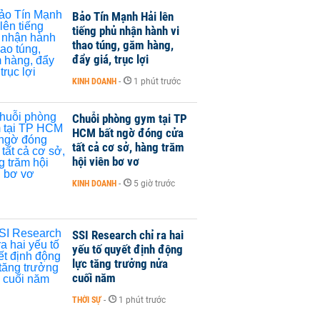
Bảo Tín Mạnh Hải lên
tiếng phủ nhận hành vi
thao túng, găm hàng,
đẩy giá, trục lợi
KINH DOANH
-
1 phút trước
Chuỗi phòng gym tại TP
HCM bất ngờ đóng cửa
tất cả cơ sở, hàng trăm
hội viên bơ vơ
KINH DOANH
-
5 giờ trước
SSI Research chỉ ra hai
yếu tố quyết định động
lực tăng trưởng nửa
cuối năm
THỜI SỰ
-
1 phút trước