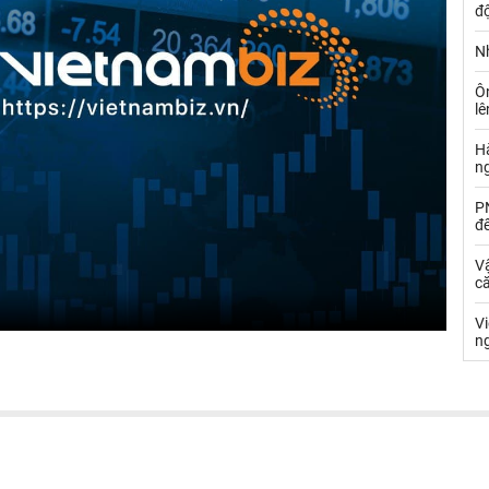
đ
Nh
Ô
l
Hà
n
PN
đ
Vậ
că
V
n