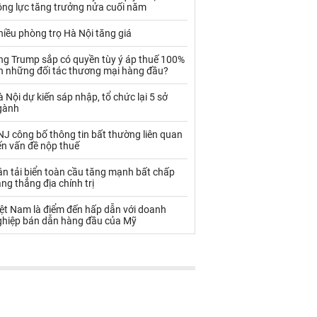
Palladium
Phân bón
ộng lực tăng trưởng nửa cuối năm
Rau - Củ -Quả
Sắt thép
iều phòng trọ Hà Nội tăng giá
Sữa
ng Trump sắp có quyền tùy ý áp thuế 100%
ên những đối tác thương mại hàng đầu?
 Nội dự kiến sáp nhập, tổ chức lại 5 sở
Than
Thức ăn chăn nuôi
gành
Thủy hải sản khác
Tôm
J công bố thông tin bất thường liên quan
ến vấn đề nộp thuế
Vàng
n tải biển toàn cầu tăng mạnh bất chấp
ng thẳng địa chính trị
VLXD khác
Xăng dầu
iệt Nam là điểm đến hấp dẫn với doanh
Xi măng - Clynker
ghiệp bán dẫn hàng đầu của Mỹ