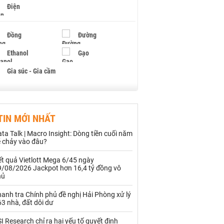
Điện
Đồng
Đường
Ethanol
Gạo
Gia súc - Gia cầm
Giấy
Gỗ
TIN MỚI NHẤT
Hạt điều
Hồ tiêu - Hạt tiêu
ta Talk | Macro Insight: Dòng tiền cuối năm
Khí đốt
ẽ chảy vào đâu?
t quả Vietlott Mega 6/45 ngày
Kim loại khác
Mắc ca
9/08/2026 Jackpot hơn 16,4 tỷ đồng vô
hủ
Muối
Ngũ cốc
anh tra Chính phủ đề nghị Hải Phòng xử lý
Nhựa - Hạt nhựa
3 nhà, đất dôi dư
I Research chỉ ra hai yếu tố quyết định