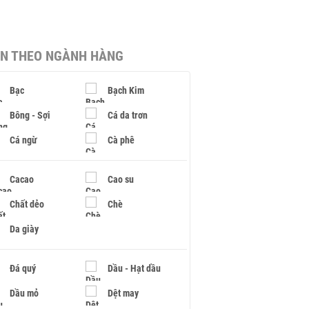
IN THEO NGÀNH HÀNG
Bạc
Bạch Kim
Bông - Sợi
Cá da trơn
Cá ngừ
Cà phê
Cacao
Cao su
Chất dẻo
Chè
Da giày
Đá quý
Dầu - Hạt dầu
Dầu mỏ
Dệt may