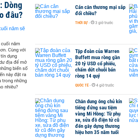
t: Dòng
Cán cân thương mại sắp
ào đâu?
đổi chiều?
THỜI SỰ
-
3 giờ trước
i cuối năm
hơn. Cùng với
Tập đoàn của Warren
 tín dụng
Buffett mua ròng gần
 dư địa để mở
20 tỷ USD cổ phiếu,
 những biến số
chấm dứt chuỗi bán
ến này đặt ra
ròng 14 quý
u trong những
QUỐC TẾ
-
4 giờ trước
ao nhiêu?
Chân dung ông chủ kín
tiếng đứng sau tiệm
vàng Mi Hồng: Từ phụ
xe, sửa đồ điện tử cũ
đến gây dựng thương
hiệu hơn 35 năm tuổi