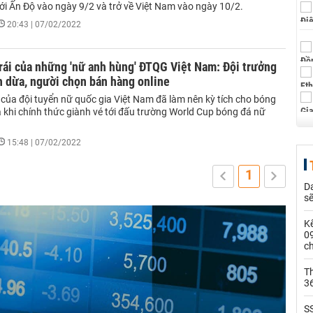
ới Ấn Độ vào ngày 9/2 và trở về Việt Nam vào ngày 10/2.
20:43 | 07/02/2022
rái của những 'nữ anh hùng' ĐTQG Việt Nam: Đội trưởng
 dừa, người chọn bán hàng online
 của đội tuyển nữ quốc gia Việt Nam đã làm nên kỳ tích cho bóng
 khi chính thức giành vé tới đấu trường World Cup bóng đá nữ
15:48 | 07/02/2022
1
Da
s
Kế
0
c
Th
36
SS