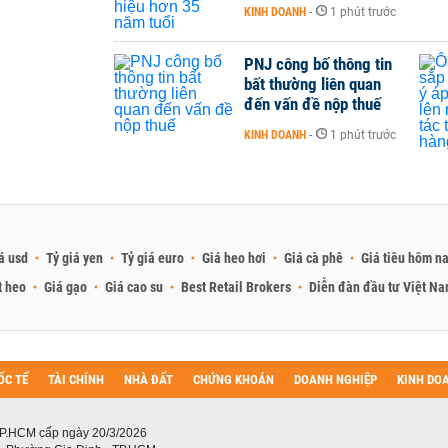
KINH DOANH
-
1 phút trước
PNJ công bố thông tin
bất thường liên quan
đến vấn đề nộp thuế
KINH DOANH
-
1 phút trước
á usd
Tỷ giá yen
Tỷ giá euro
Giá heo hơi
Giá cà phê
Giá tiêu hôm n
t heo
Giá gạo
Giá cao su
Best Retail Brokers
Diễn đàn đầu tư Việt N
ỐC TẾ
TÀI CHÍNH
NHÀ ĐẤT
CHỨNG KHOÁN
DOANH NGHIỆP
KINH DO
P.HCM cấp ngày 20/3/2026