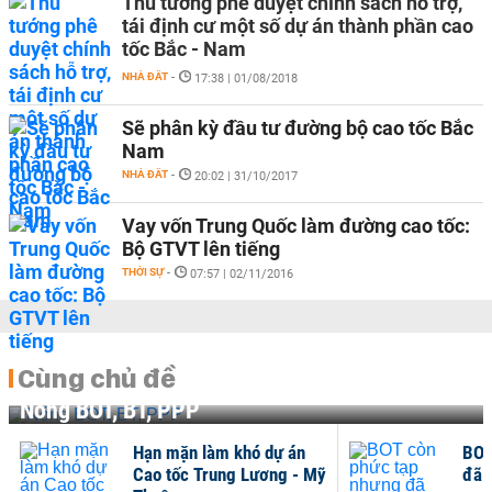
Thủ tướng phê duyệt chính sách hỗ trợ,
tái định cư một số dự án thành phần cao
tốc Bắc - Nam
NHÀ ĐẤT
-
17:38 | 01/08/2018
Sẽ phân kỳ đầu tư đường bộ cao tốc Bắc
Nam
NHÀ ĐẤT
-
20:02 | 31/10/2017
Vay vốn Trung Quốc làm đường cao tốc:
Bộ GTVT lên tiếng
THỜI SỰ
-
07:57 | 02/11/2016
Cùng chủ đề
Nóng BOT, BT, PPP
Hạn mặn làm khó dự án
BOT
Cao tốc Trung Lương - Mỹ
đã 