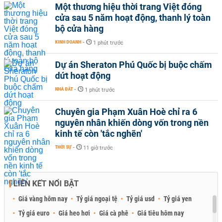
Một thương hiệu thời trang Việt đóng
cửa sau 5 năm hoạt động, thanh lý toàn
bộ cửa hàng
KINH DOANH
-
1 phút trước
Dự án Sheraton Phú Quốc bị buộc chấm
dứt hoạt động
NHÀ ĐẤT
-
1 phút trước
Chuyên gia Phạm Xuân Hoè chỉ ra 6
nguyên nhân khiến dòng vốn trong nền
kinh tế còn 'tắc nghẽn'
THỜI SỰ
-
11 giờ trước
LIÊN KẾT NỔI BẬT
Giá vàng hôm nay
Tỷ giá ngoại tệ
Tỷ giá usd
Tỷ giá yen
Tỷ giá euro
Giá heo hơi
Giá cà phê
Giá tiêu hôm nay