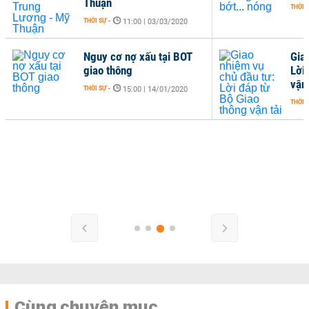
Thuận
THỜI 
THỜI SỰ
-
11:00 | 03/03/2020
Nguy cơ nợ xấu tại BOT
Gia
giao thông
Lời
vận 
THỜI SỰ
-
15:00 | 14/01/2020
THỜI 
Cùng chuyên mục