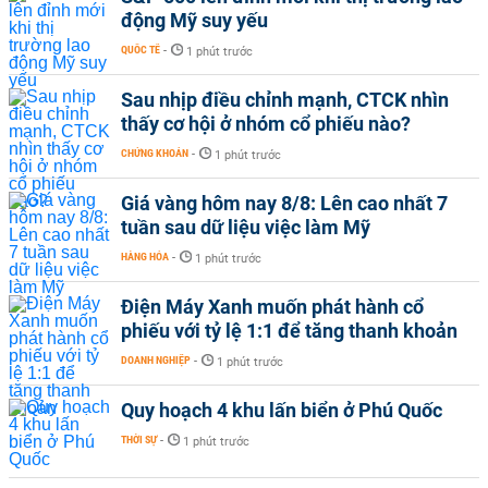
động Mỹ suy yếu
QUỐC TẾ
-
1 phút trước
Sau nhịp điều chỉnh mạnh, CTCK nhìn
thấy cơ hội ở nhóm cổ phiếu nào?
CHỨNG KHOÁN
-
1 phút trước
Giá vàng hôm nay 8/8: Lên cao nhất 7
tuần sau dữ liệu việc làm Mỹ
HÀNG HÓA
-
1 phút trước
Điện Máy Xanh muốn phát hành cổ
phiếu với tỷ lệ 1:1 để tăng thanh khoản
DOANH NGHIỆP
-
1 phút trước
Quy hoạch 4 khu lấn biển ở Phú Quốc
THỜI SỰ
-
1 phút trước