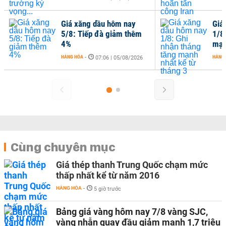
Giá xăng dầu hôm nay
Giá
5/8: Tiếp đà giảm thêm
1/8
4%
mạn
HÀNG HÓA
-
HÀNG
07:06 | 05/08/2026
Cùng chuyên mục
Giá thép thanh Trung Quốc chạm mức
thấp nhất kể từ năm 2016
HÀNG HÓA
-
5 giờ trước
Bảng giá vàng hôm nay 7/8 vàng SJC,
vàng nhẫn quay đầu giảm mạnh 1,7 triệu