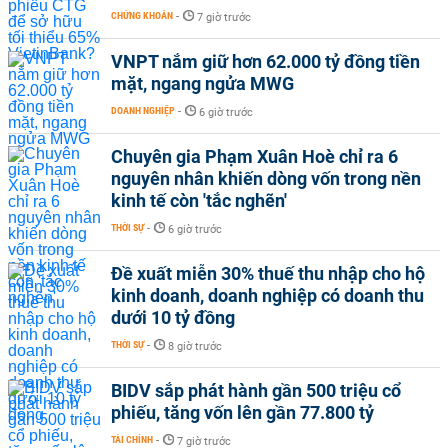
CHỨNG KHOÁN
-
7 giờ trước
VNPT nắm giữ hơn 62.000 tỷ đồng tiền
mặt, ngang ngửa MWG
DOANH NGHIỆP
-
6 giờ trước
Chuyên gia Phạm Xuân Hoè chỉ ra 6
nguyên nhân khiến dòng vốn trong nền
kinh tế còn 'tắc nghẽn'
THỜI SỰ
-
6 giờ trước
Đề xuất miễn 30% thuế thu nhập cho hộ
kinh doanh, doanh nghiệp có doanh thu
dưới 10 tỷ đồng
THỜI SỰ
-
8 giờ trước
BIDV sắp phát hành gần 500 triệu cổ
phiếu, tăng vốn lên gần 77.800 tỷ
TÀI CHÍNH
-
7 giờ trước