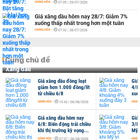
HÀNG HÓA
-
07:09 | 29/07/2026
Giá xăng dầu hôm nay 28/7: Giảm 7%
xuống thấp nhất trong hơn một tuần
HÀNG HÓA
-
07:32 | 28/07/2026
Cùng chủ đề
Xăng dầu
Giá xăng dầu đồng loạt
Giá
giảm hơn 1.000 đồng/lít
4/8
từ chiều 6/8
xuố
HÀNG HÓA
-
HÀNG
15:42 | 06/08/2026
Giá xăng dầu hôm nay
Giá
6/8: Biến động trái chiều
3/8
khi thị trường kỳ vọng...
Mỹ 
HÀNG HÓA
-
HÀNG
07:07 | 06/08/2026