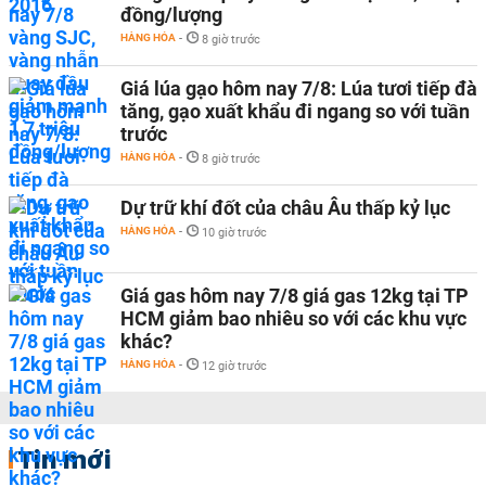
đồng/lượng
HÀNG HÓA
-
8 giờ trước
Giá lúa gạo hôm nay 7/8: Lúa tươi tiếp đà
tăng, gạo xuất khẩu đi ngang so với tuần
trước
HÀNG HÓA
-
8 giờ trước
Dự trữ khí đốt của châu Âu thấp kỷ lục
HÀNG HÓA
-
10 giờ trước
Giá gas hôm nay 7/8 giá gas 12kg tại TP
HCM giảm bao nhiêu so với các khu vực
khác?
HÀNG HÓA
-
12 giờ trước
Tin mới