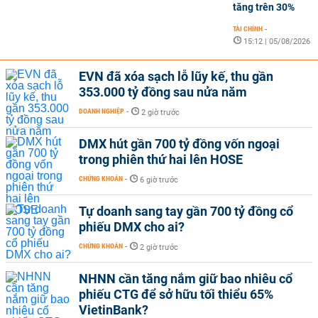
tăng trên 30%
TÀI CHÍNH
-
15:12 | 05/08/2026
EVN đã xóa sạch lỗ lũy kế, thu gần
353.000 tỷ đồng sau nửa năm
DOANH NGHIỆP
-
2 giờ trước
DMX hút gần 700 tỷ đồng vốn ngoại
trong phiên thứ hai lên HOSE
CHỨNG KHOÁN
-
6 giờ trước
Tự doanh sang tay gần 700 tỷ đồng cổ
phiếu DMX cho ai?
CHỨNG KHOÁN
-
2 giờ trước
NHNN cần tăng nắm giữ bao nhiêu cổ
phiếu CTG để sở hữu tối thiểu 65%
VietinBank?