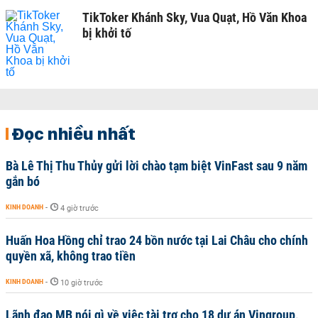
TikToker Khánh Sky, Vua Quạt, Hồ Văn Khoa
bị khởi tố
Đọc nhiều nhất
Bà Lê Thị Thu Thủy gửi lời chào tạm biệt VinFast sau 9 năm
gắn bó
KINH DOANH
-
4 giờ trước
Huấn Hoa Hồng chỉ trao 24 bồn nước tại Lai Châu cho chính
quyền xã, không trao tiền
KINH DOANH
-
10 giờ trước
Lãnh đạo MB nói gì về việc tài trợ cho 18 dự án Vingroup,