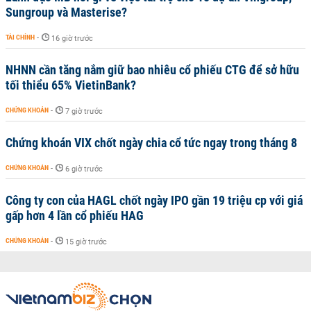
Sungroup và Masterise?
TÀI CHÍNH
-
16 giờ trước
NHNN cần tăng nắm giữ bao nhiêu cổ phiếu CTG để sở hữu
tối thiểu 65% VietinBank?
CHỨNG KHOÁN
-
7 giờ trước
Chứng khoán VIX chốt ngày chia cổ tức ngay trong tháng 8
CHỨNG KHOÁN
-
6 giờ trước
Công ty con của HAGL chốt ngày IPO gần 19 triệu cp với giá
gấp hơn 4 lần cổ phiếu HAG
CHỨNG KHOÁN
-
15 giờ trước