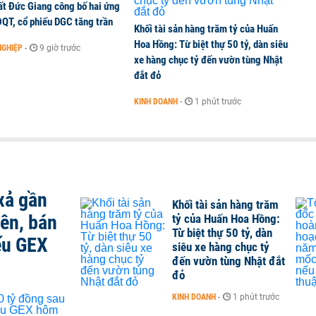
ất Đức Giang công bố hai ứng
ĐQT, cổ phiếu DGC tăng trần
Khối tài sản hàng trăm tỷ của Huấn
Hoa Hồng: Từ biệt thự 50 tỷ, dàn siêu
NGHIỆP
-
9 giờ trước
xe hàng chục tỷ đến vườn tùng Nhật
đắt đỏ
KINH DOANH
-
1 phút trước
xả gần
Khối tài sản hàng trăm
iên, bán
tỷ của Huấn Hoa Hồng:
Từ biệt thự 50 tỷ, dàn
ếu GEX
siêu xe hàng chục tỷ
đến vườn tùng Nhật đắt
đỏ
KINH DOANH
-
1 phút trước