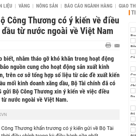
 LIỆU
VÀNG
NÔNG SẢN
BÁO CÁO NGÀNH HÀNG
GIAO T
T
Bộ Công Thương có ý kiến về điều
 dầu từ nước ngoài về Việt Nam
ho biết, nhằm tháo gỡ khó khăn trong hoạt động
bảo nguồn cung cho hoạt động sản xuất kinh
, trên cơ sở tổng hợp số liệu từ các đề xuất kiến
ầu mối kinh doanh xăng dầu, Bộ Tài chính đã có
gửi Bộ Công Thương xin ý kiến về việc điều
u từ nước ngoài về Việt Nam.
TXVN
ộ Công Thương khẩn trương có ý kiến gửi về Bộ Tài
 thời điều chỉnh trong kỳ điều hành gần nhất.