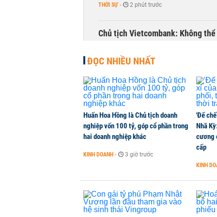
THỜI SỰ
-
2 phút trước
Chủ tịch Vietcombank: Không thể q
TÀI CHÍNH
-
32 phút trước
ĐỌC NHIỀU NHẤT
Huấn Hoa Hồng là Chủ tịch doanh
'Đế chế
nghiệp vốn 100 tỷ, góp cổ phần trong
Nhã Kỳ:
hai doanh nghiệp khác
cương đ
cấp
KINH DOANH
-
3 giờ trước
KINH D