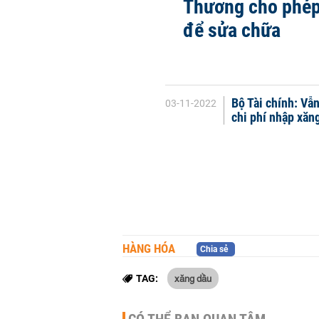
Thương cho phép
để sửa chữa
Bộ Tài chính: Vẫ
03-11-2022
chi phí nhập xăn
HÀNG HÓA
Chia sẻ
xăng dầu
TAG: