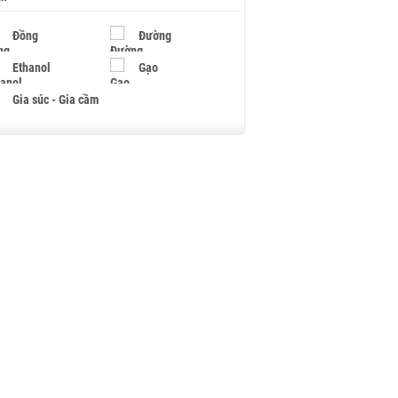
Đồng
Đường
Ethanol
Gạo
Gia súc - Gia cầm
Giấy
Gỗ
Hạt điều
Hồ tiêu - Hạt tiêu
Khí đốt
Kim loại khác
Mắc ca
Muối
Ngũ cốc
Nhựa - Hạt nhựa
Palladium
Phân bón