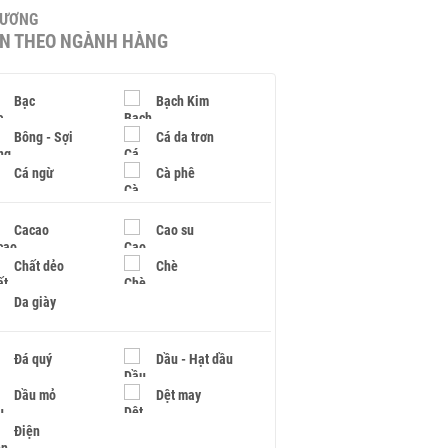
HƯƠNG
IN THEO NGÀNH HÀNG
Bạc
Bạch Kim
Bông - Sợi
Cá da trơn
Cá ngừ
Cà phê
Cacao
Cao su
Chất dẻo
Chè
Da giày
Đá quý
Dầu - Hạt dầu
Dầu mỏ
Dệt may
Điện