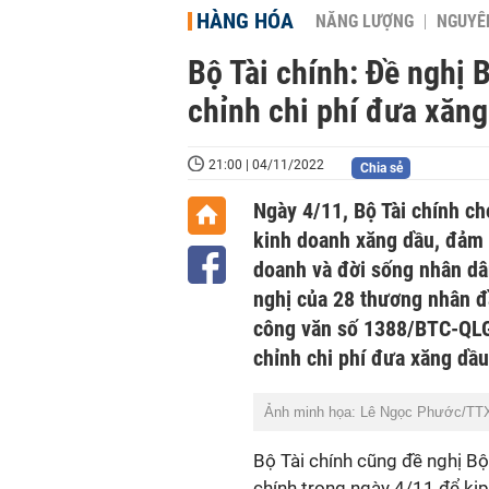
HÀNG HÓA
NĂNG LƯỢNG
NGUYÊN
Bộ Tài chính: Đề nghị 
chỉnh chi phí đưa xăng
21:00 | 04/11/2022
Chia sẻ
Ngày 4/11, Bộ Tài chính c
kinh doanh xăng dầu, đảm 
doanh và đời sống nhân dân
nghị của 28 thương nhân đ
công văn số 1388/BTC-QLG 
chỉnh chi phí đưa xăng dầ
Ảnh minh họa: Lê Ngọc Phước/T
Bộ Tài chính cũng đề nghị B
chính trong ngày 4/11 để kịp