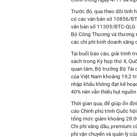
Trước đó, qua theo dõi tình h
có các văn bản số 10856/B
văn bản số 11305/BTC-QLG 
Bộ Công Thương và thương n
các chi phí kinh doanh xăng 
Tại buổi báo cáo, giải trình t
sách trong Kỳ họp thứ 4, Qu
quan tâm, Bộ trưởng Bộ Tài 
của Việt Nam khoảng 19,2 tr
nhập khẩu không đạt kế hoạch
40% nên vẫn thiếu hụt nguồn
Thời gian qua, để giúp ổn đị
cáo Chính phủ trình Quốc hội
tổng mức giảm khoảng 28.00
Chi phí xăng dầu, premium c
phí vận chuyển và quản lý c