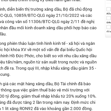
ình, diễn biến thị trường xăng dầu, Bộ đã chủ động
TC-QLG, 10859/BTC-QLG ngày 21/10/2022 và các
và công văn số 11306/BTC-QLG ngày 2/11 đề nghị
hân đầu mối kinh doanh xăng dầu phối hợp báo cáo
dầu.
rong phiên thảo luận tình hình kinh tế - xã hội và ngân
ốc hội khóa XV về một số vấn đề đại biểu Quốc hội
chính Hồ Đức Phớc, cho biết so với nhu cầu xăng dầu
iệu tấn/năm, nguồn từ sản xuất trong nước và nguồn
 đề ra. Trong quý III, nhập khẩu xăng dầu giảm 35 -
 cung.
nh giá các mặt hàng xăng dầu, Bộ Tài chính đã báo
 thông qua việc giảm thuế bảo vệ môi trường với
0 tỷ đồng, giảm thuế nhập khẩu từ 20% xuống 10%.
ũng đã được tăng 2 lần trong năm nay. Định mức chi
ủa 1 lít xăng RON92 đã vào khoảng gần 2.000 đồng.