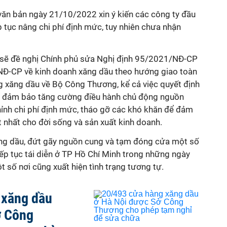
 văn bản ngày 21/10/2022 xin ý kiến các công ty đầu
 tục nâng chi phí định mức, tuy nhiên chưa nhận
 sẽ đề nghị Chính phủ sửa Nghị định 95/2021/NĐ-CP
NĐ-CP về kinh doanh xăng dầu theo hướng giao toàn
g xăng dầu về Bộ Công Thương, kể cả việc quyết định
để đảm bảo tăng cường điều hành chủ động nguồn
hỉnh chi phí định mức, tháo gỡ các khó khăn để đảm
 nhất cho đời sống và sản xuất kinh doanh.
ăng dầu, đứt gãy nguồn cung và tạm đóng cửa một số
ếp tục tái diễn ở TP Hồ Chí Minh trong những ngày
t số nơi cũng xuất hiện tình trạng tương tự.
 xăng dầu
ở Công