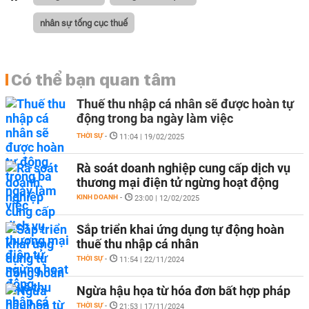
nhân sự tống cục thuế
Có thể bạn quan tâm
Thuế thu nhập cá nhân sẽ được hoàn tự
động trong ba ngày làm việc
THỜI SỰ
-
11:04 | 19/02/2025
Rà soát doanh nghiệp cung cấp dịch vụ
thương mại điện tử ngừng hoạt động
KINH DOANH
-
23:00 | 12/02/2025
Sắp triển khai ứng dụng tự động hoàn
thuế thu nhập cá nhân
THỜI SỰ
-
11:54 | 22/11/2024
Ngừa hậu họa từ hóa đơn bất hợp pháp
THỜI SỰ
-
21:53 | 17/11/2024