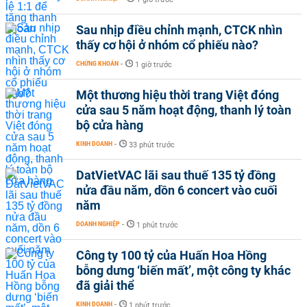
Sau nhịp điều chỉnh mạnh, CTCK nhìn
thấy cơ hội ở nhóm cổ phiếu nào?
CHỨNG KHOÁN
-
1 giờ trước
Một thương hiệu thời trang Việt đóng
cửa sau 5 năm hoạt động, thanh lý toàn
bộ cửa hàng
KINH DOANH
-
33 phút trước
DatVietVAC lãi sau thuế 135 tỷ đồng
nửa đầu năm, dồn 6 concert vào cuối
năm
DOANH NGHIỆP
-
1 phút trước
Công ty 100 tỷ của Huấn Hoa Hồng
bỗng dưng ‘biến mất’, một công ty khác
đã giải thể
KINH DOANH
-
1 phút trước