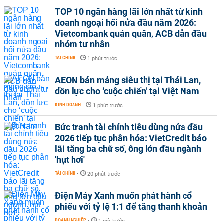
TOP 10 ngân hàng lãi lớn nhất từ kinh
doanh ngoại hối nửa đầu năm 2026:
Vietcombank quán quân, ACB dẫn đầu
nhóm tư nhân
TÀI CHÍNH
-
1 phút trước
AEON bán mảng siêu thị tại Thái Lan,
dồn lực cho ‘cuộc chiến’ tại Việt Nam
KINH DOANH
-
1 phút trước
Bức tranh tài chính tiêu dùng nửa đầu
2026 tiếp tục phân hóa: VietCredit báo
lãi tăng ba chữ số, ông lớn đầu ngành
'hụt hơi'
TÀI CHÍNH
-
20 phút trước
Điện Máy Xanh muốn phát hành cổ
phiếu với tỷ lệ 1:1 để tăng thanh khoản
DOANH NGHIỆP
-
1 giờ trước