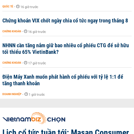
QUỐC TẾ
-
16 giờ trước
Chứng khoán VIX chốt ngày chia cổ tức ngay trong tháng 8
CHỨNG KHOÁN
-
16 giờ trước
NHNN cần tăng nắm giữ bao nhiêu cổ phiếu CTG để sở hữu
tối thiểu 65% VietinBank?
CHỨNG KHOÁN
-
17 giờ trước
Điện Máy Xanh muốn phát hành cổ phiếu với tỷ lệ 1:1 để
tăng thanh khoản
DOANH NGHIỆP
-
1 giờ trước
Lịch cổ tức tuần tới: Masan Consumer,