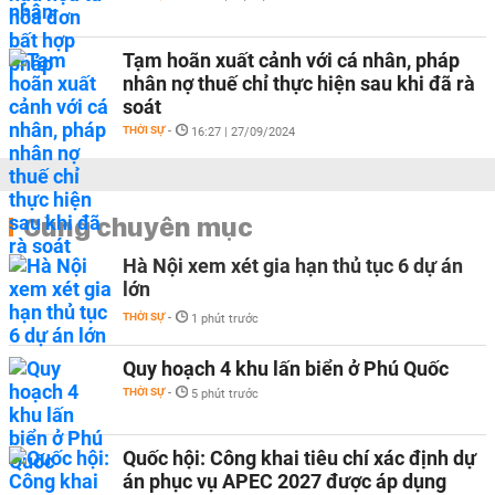
Tạm hoãn xuất cảnh với cá nhân, pháp
nhân nợ thuế chỉ thực hiện sau khi đã rà
soát
THỜI SỰ
-
16:27 | 27/09/2024
Cùng chuyên mục
Hà Nội xem xét gia hạn thủ tục 6 dự án
lớn
THỜI SỰ
-
1 phút trước
Quy hoạch 4 khu lấn biển ở Phú Quốc
THỜI SỰ
-
5 phút trước
Quốc hội: Công khai tiêu chí xác định dự
án phục vụ APEC 2027 được áp dụng