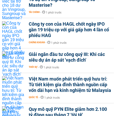
Masterise?
TÀI CHÍNH
-
1 phút trước
Công ty con của HAGL chốt ngày IPO
gần 19 triệu cp với giá gấp hơn 4 lần cổ
phiếu HAG
CHỨNG KHOÁN
-
1 phút trước
Giải ngân đầu tư công quý III: Khi các
siêu dự án áp sát 'vạch đích'
THỜI SỰ
-
1 phút trước
Việt Nam muốn phát triển quỹ hưu trí:
Từ tiết kiệm gia đình thành nguồn cấp
vốn dài hạn và kinh nghiệm từ Malaysia
QUỐC TẾ
-
1 phút trước
Quy mô quỹ PYN Elite giảm hơn 2.100
tỷ đồng sau tháng 7 ‘tồi tệ’