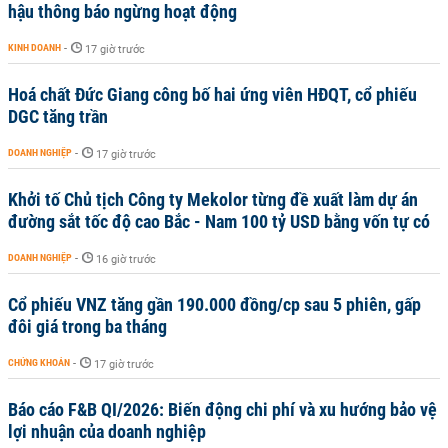
hậu thông báo ngừng hoạt động
KINH DOANH
-
17 giờ trước
Hoá chất Đức Giang công bố hai ứng viên HĐQT, cổ phiếu
DGC tăng trần
DOANH NGHIỆP
-
17 giờ trước
Khởi tố Chủ tịch Công ty Mekolor từng đề xuất làm dự án
đường sắt tốc độ cao Bắc - Nam 100 tỷ USD bằng vốn tự có
DOANH NGHIỆP
-
16 giờ trước
Cổ phiếu VNZ tăng gần 190.000 đồng/cp sau 5 phiên, gấp
đôi giá trong ba tháng
CHỨNG KHOÁN
-
17 giờ trước
Báo cáo F&B QI/2026: Biến động chi phí và xu hướng bảo vệ
lợi nhuận của doanh nghiệp