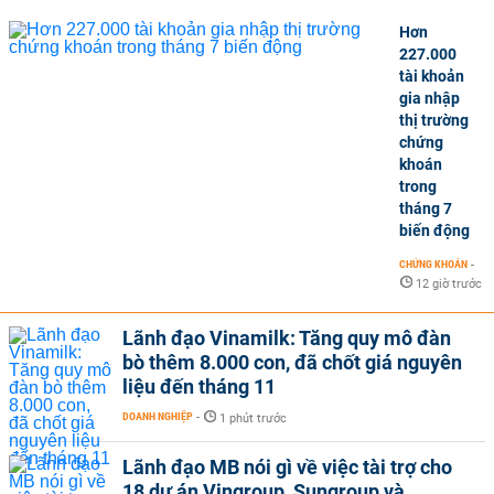
Hơn
227.000
tài khoản
gia nhập
thị trường
chứng
khoán
trong
tháng 7
biến động
CHỨNG KHOÁN
-
12 giờ trước
Lãnh đạo Vinamilk: Tăng quy mô đàn
bò thêm 8.000 con, đã chốt giá nguyên
liệu đến tháng 11
DOANH NGHIỆP
-
1 phút trước
Lãnh đạo MB nói gì về việc tài trợ cho
18 dự án Vingroup, Sungroup và