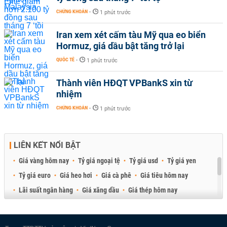
CHỨNG KHOÁN
-
1 phút trước
Iran xem xét cấm tàu Mỹ qua eo biển
Hormuz, giá dầu bật tăng trở lại
QUỐC TẾ
-
1 phút trước
Thành viên HĐQT VPBankS xin từ
nhiệm
CHỨNG KHOÁN
-
1 phút trước
LIÊN KẾT NỔI BẬT
Giá vàng hôm nay
Tỷ giá ngoại tệ
Tỷ giá usd
Tỷ giá yen
Tỷ giá euro
Giá heo hơi
Giá cà phê
Giá tiêu hôm nay
Lãi suất ngân hàng
Giá xăng dầu
Giá thép hôm nay
Giá sầu riêng
Giá thịt heo
Giá gạo
Giá cao su
Best Retail Brokers
Diễn đàn đầu tư Việt Nam 2026