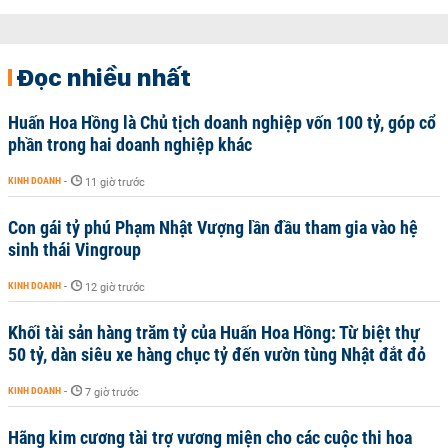
Đọc nhiều nhất
Huấn Hoa Hồng là Chủ tịch doanh nghiệp vốn 100 tỷ, góp cổ
phần trong hai doanh nghiệp khác
KINH DOANH
-
11 giờ trước
Con gái tỷ phú Phạm Nhật Vượng lần đầu tham gia vào hệ
sinh thái Vingroup
KINH DOANH
-
12 giờ trước
Khối tài sản hàng trăm tỷ của Huấn Hoa Hồng: Từ biệt thự
50 tỷ, dàn siêu xe hàng chục tỷ đến vườn tùng Nhật đắt đỏ
KINH DOANH
-
7 giờ trước
Hãng kim cương tài trợ vương miện cho các cuộc thi hoa