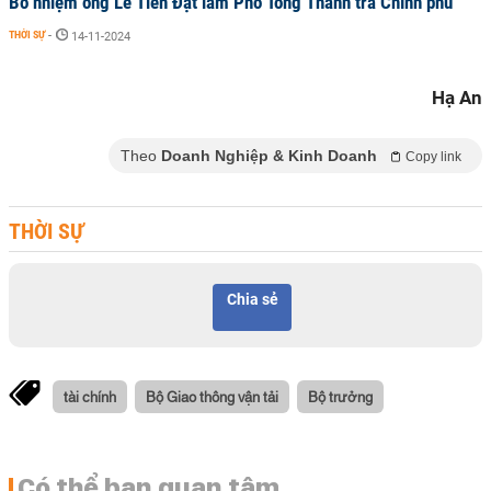
Bổ nhiệm ông Lê Tiến Đạt làm Phó Tổng Thanh tra Chính phủ
THỜI SỰ
-
14-11-2024
Hạ An
Theo
Doanh Nghiệp & Kinh Doanh
Copy link
THỜI SỰ
Chia sẻ
tài chính
Bộ Giao thông vận tải
Bộ trưởng
Có thể bạn quan tâm