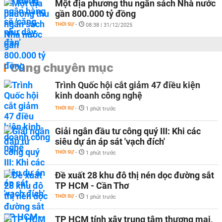
Một địa phương thu ngân sách Nhà nước
gần 800.000 tỷ đồng
THỜI SỰ
-
08:38 | 31/12/2025
Cùng chuyên mục
Trình Quốc hội cắt giảm 47 điều kiện
kinh doanh công nghệ
THỜI SỰ
-
1 phút trước
Giải ngân đầu tư công quý III: Khi các
siêu dự án áp sát 'vạch đích'
THỜI SỰ
-
1 phút trước
Đề xuất 28 khu đô thị nén dọc đường sắt
TP HCM - Cần Thơ
THỜI SỰ
-
1 phút trước
TP HCM tính xây trung tâm thương mại,