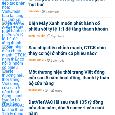
'hụt hơi'
TÀI CHÍNH
-
1 giờ trước
Điện Máy Xanh muốn phát hành cổ
phiếu với tỷ lệ 1:1 để tăng thanh khoản
DOANH NGHIỆP
-
2 giờ trước
Sau nhịp điều chỉnh mạnh, CTCK nhìn
thấy cơ hội ở nhóm cổ phiếu nào?
CHỨNG KHOÁN
-
2 giờ trước
Một thương hiệu thời trang Việt đóng
cửa sau 5 năm hoạt động, thanh lý toàn
bộ cửa hàng
KINH DOANH
-
1 giờ trước
DatVietVAC lãi sau thuế 135 tỷ đồng
nửa đầu năm, dồn 6 concert vào cuối
năm