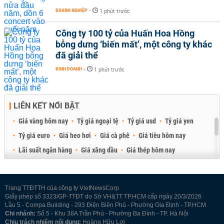
DOANH NGHIỆP
-
1 phút trước
Công ty 100 tỷ của Huấn Hoa Hồng
bỗng dưng ‘biến mất’, một công ty khác
đã giải thể
KINH DOANH
-
1 phút trước
LIÊN KẾT NỔI BẬT
Giá vàng hôm nay
Tỷ giá ngoại tệ
Tỷ giá usd
Tỷ giá yen
Tỷ giá euro
Giá heo hơi
Giá cà phê
Giá tiêu hôm nay
Lãi suất ngân hàng
Giá xăng dầu
Giá thép hôm nay
Giá sầu riêng
Giá thịt heo
Giá gạo
Giá cao su
Best Retail Brokers
Diễn đàn đầu tư Việt Nam 2026
Trang TTĐTTH của công ty VietNewsCorp
Giấy phép số 3323/GP-TTĐT do Sở VH&TT TP.HCM cấp ngày 20/3/2026
Lầu 5 - Compa Building - 293 Điện Biên Phủ - Phường Gia Định - TP.HCM
Chi nhánh:
Số 5 - Khu 38A Trần Phú - Phường Ba Đình - TP. Hà Nội
Chịu trách nhiệm nội dung:
Hoàng Hữu Lợi