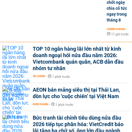
chốt ngày
chia cổ tức
ngay trong
tháng 8
CHỨNG KHOÁN
-
17 giờ trước
TOP 10 ngân hàng lãi lớn nhất từ kinh
doanh ngoại hối nửa đầu năm 2026:
Vietcombank quán quân, ACB dẫn đầu
nhóm tư nhân
TÀI CHÍNH
-
1 phút trước
AEON bán mảng siêu thị tại Thái Lan,
dồn lực cho ‘cuộc chiến’ tại Việt Nam
KINH DOANH
-
1 phút trước
Bức tranh tài chính tiêu dùng nửa đầu
2026 tiếp tục phân hóa: VietCredit báo
lãi tăng ba chữ số, ông lớn đầu ngành