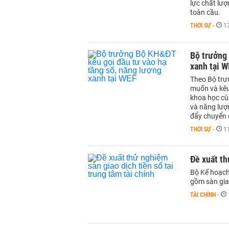
lực chất lượ
toàn cầu.
THỜI SỰ
-
1
Bộ trưởng 
xanh tại 
Theo Bộ trư
muốn và kêu
khoa học cù
và năng lượ
đẩy chuyển đ
THỜI SỰ
-
1
Đề xuất th
Bộ Kế hoạch
gồm sàn giao
TÀI CHÍNH
-