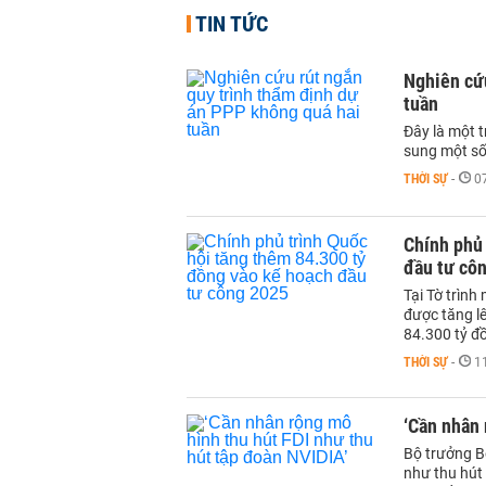
TIN TỨC
Nghiên cứu
tuần
Đây là một t
sung một số
THỜI SỰ
-
0
Chính phủ 
đầu tư cô
Tại Tờ trìn
được tăng l
84.300 tỷ đồ
THỜI SỰ
-
1
‘Cần nhân 
Bộ trưởng B
như thu hút