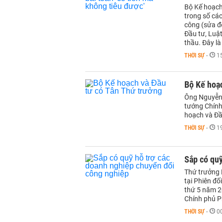
Bộ Kế hoạch 
trong số các
công (sửa đ
Đầu tư, Luậ
thầu. Đây là
THỜI SỰ
-
1
Bộ Kế hoạc
Ông Nguyễn 
tướng Chính
hoạch và Đầ
THỜI SỰ
-
1
Sắp có quỹ
Thứ trưởng 
tại Phiên đố
thứ 5 năm 20
Chính phủ P
THỜI SỰ
-
0