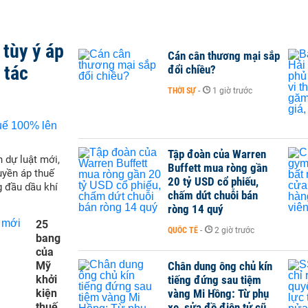
tùy ý áp
Cán cân thương mại sắp
 tác
đổi chiều?
THỜI SỰ
-
1 giờ trước
Tập đoàn của Warren
 dự luật mới,
Buffett mua ròng gần
yền áp thuế
20 tỷ USD cổ phiếu,
g đầu dầu khí
chấm dứt chuỗi bán
ròng 14 quý
25
QUỐC TẾ
-
2 giờ trước
bang
của
Mỹ
Chân dung ông chủ kín
khởi
tiếng đứng sau tiệm
kiện
vàng Mi Hồng: Từ phụ
thuế
xe, sửa đồ điện tử cũ