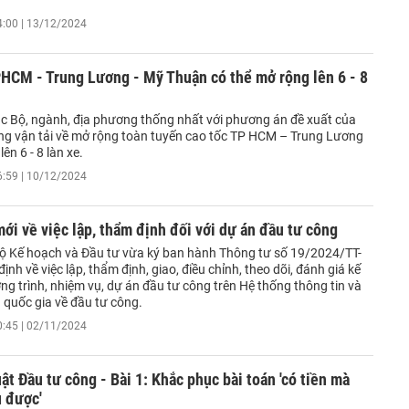
4:00 | 13/12/2024
PHCM - Trung Lương - Mỹ Thuận có thể mở rộng lên 6 - 8
c Bộ, ngành, địa phương thống nhất với phương án đề xuất của
ng vận tải về mở rộng toàn tuyến cao tốc TP HCM – Trung Lương
ên 6 - 8 làn xe.
6:59 | 10/12/2024
ới về việc lập, thẩm định đối với dự án đầu tư công
ộ Kế hoạch và Đầu tư vừa ký ban hành Thông tư số 19/2024/TT-
nh về việc lập, thẩm định, giao, điều chỉnh, theo dõi, đánh giá kế
g trình, nhiệm vụ, dự án đầu tư công trên Hệ thống thông tin và
u quốc gia về đầu tư công.
0:45 | 02/11/2024
ật Đầu tư công - Bài 1: Khắc phục bài toán 'có tiền mà
u được'