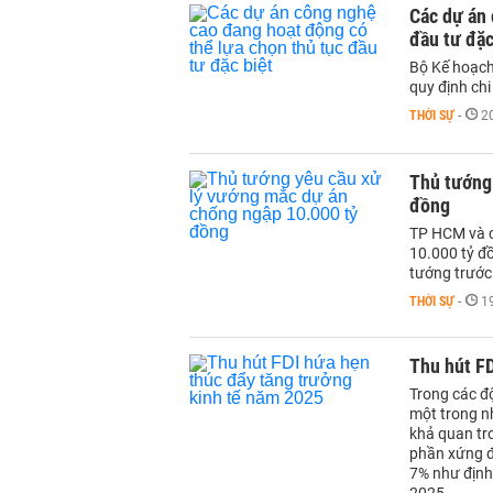
Các dự án 
đầu tư đặc
Bộ Kế hoạch 
quy định chi
THỜI SỰ
-
2
Thủ tướng
đồng
TP HCM và cá
10.000 tỷ đ
tướng trước
THỜI SỰ
-
1
Thu hút FD
Trong các độ
một trong n
khả quan tr
phần xứng đ
7% như định