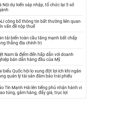
Palladium
Phân bón
 Nội dự kiến sáp nhập, tổ chức lại 5 sở
gành
Rau - Củ -Quả
Sắt thép
J công bố thông tin bất thường liên quan
Sữa
ến vấn đề nộp thuế
n tải biển toàn cầu tăng mạnh bất chấp
ng thẳng địa chính trị
Than
Thức ăn chăn nuôi
iệt Nam là điểm đến hấp dẫn với doanh
Thủy hải sản khác
Tôm
ghiệp bán dẫn hàng đầu của Mỹ
Vàng
i biểu Quốc hội lo xung đột lợi ích khi ngân
ng quản lý tài sản đảm bảo trái phiếu
VLXD khác
Xăng dầu
o Tín Mạnh Hải lên tiếng phủ nhận hành vi
ao túng, găm hàng, đẩy giá, trục lợi
Xi măng - Clynker