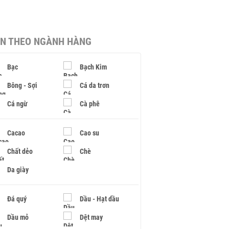
IN THEO NGÀNH HÀNG
Bạc
Bạch Kim
Bông - Sợi
Cá da trơn
Cá ngừ
Cà phê
Cacao
Cao su
Chất dẻo
Chè
Da giày
Đá quý
Dầu - Hạt dầu
Dầu mỏ
Dệt may