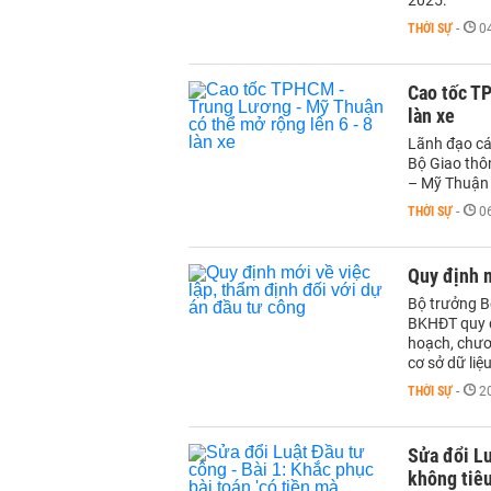
2025.
THỜI SỰ
-
0
Cao tốc T
làn xe
Lãnh đạo cá
Bộ Giao thô
– Mỹ Thuận l
THỜI SỰ
-
0
Quy định m
Bộ trưởng B
BKHĐT quy đị
hoạch, chươn
cơ sở dữ liệ
THỜI SỰ
-
2
Sửa đổi Lu
không tiê