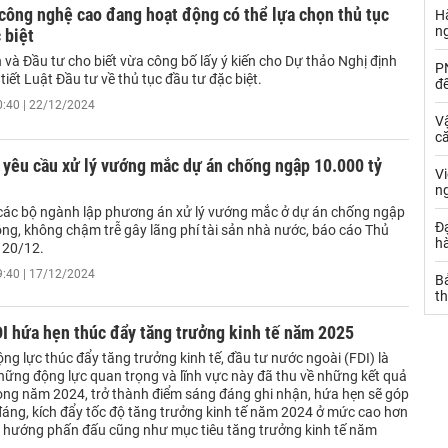
công nghệ cao đang hoạt động có thể lựa chọn thủ tục
Hà
n
 biệt
và Đầu tư cho biết vừa công bố lấy ý kiến cho Dự thảo Nghị định
PN
 tiết Luật Đầu tư về thủ tục đầu tư đặc biệt.
đ
0:40 | 22/12/2024
Vậ
că
 yêu cầu xử lý vướng mắc dự án chống ngập 10.000 tỷ
V
n
c bộ ngành lập phương án xử lý vướng mắc ở dự án chống ngập
Đạ
ồng, không chậm trễ gây lãng phí tài sản nhà nước, báo cáo Thủ
hà
 20/12.
9:40 | 17/12/2024
Bả
th
I hứa hẹn thúc đẩy tăng trưởng kinh tế năm 2025
ng lực thúc đẩy tăng trưởng kinh tế, đầu tư nước ngoài (FDI) là
hững động lực quan trọng và lĩnh vực này đã thu về những kết quả
ong năm 2024, trở thành điểm sáng đáng ghi nhận, hứa hẹn sẽ góp
áng, kích đẩy tốc độ tăng trưởng kinh tế năm 2024 ở mức cao hơn
 hướng phấn đấu cũng như mục tiêu tăng trưởng kinh tế năm