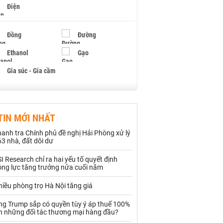
Điện
Đồng
Đường
Ethanol
Gạo
Gia súc - Gia cầm
Giấy
Gỗ
TIN MỚI NHẤT
Hạt điều
Hồ tiêu - Hạt tiêu
anh tra Chính phủ đề nghị Hải Phòng xử lý
Khí đốt
3 nhà, đất dôi dư
I Research chỉ ra hai yếu tố quyết định
Kim loại khác
Mắc ca
ộng lực tăng trưởng nửa cuối năm
Muối
Ngũ cốc
iều phòng trọ Hà Nội tăng giá
Nhựa - Hạt nhựa
ng Trump sắp có quyền tùy ý áp thuế 100%
ên những đối tác thương mại hàng đầu?