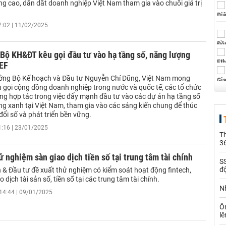
ng cao, dẫn dắt doanh nghiệp Việt Nam tham gia vào chuỗi giá trị
7:02 | 11/02/2025
Bộ KH&ĐT kêu gọi đầu tư vào hạ tầng số, năng lượng
WEF
ởng Bộ Kế hoạch và Đầu tư Nguyễn Chí Dũng, Việt Nam mong
 gọi cộng đồng doanh nghiệp trong nước và quốc tế, các tổ chức
ng hợp tác trong việc đẩy mạnh đầu tư vào các dự án hạ tầng số
ng xanh tại Việt Nam, tham gia vào các sáng kiến chung để thúc
ổi số và phát triển bền vững.
1:16 | 23/01/2025
Th
36
ử nghiệm sàn giao dịch tiền số tại trung tâm tài chính
SS
đ
 & Đầu tư đề xuất thử nghiệm có kiểm soát hoạt động fintech,
 dịch tài sản số, tiền số tại các trung tâm tài chính.
Nh
14:44 | 09/01/2025
Ô
l