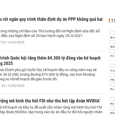
 rút ngắn quy trình thẩm định dự án PPP không quá hai
T
rong những chỉ đạo của Thủ tướng đối với Nghị định sửa đổi, bổ
 điều của Nghị định số 35 ban hành ngày 29/3/2021.
7:35 | 13/02/2025
trình Quốc hội tăng thêm 84.300 tỷ đồng vào kế hoạch
ng 2025
h mà Chính phủ gửi Quốc hội, kế hoạch đầu tư công năm nay sẽ
ên 36 tỷ USD, tương đương 875.000 tỷ đồng, cao hơn khoảng
ng so với kế hoạch đã giao trước đó.
1:53 | 12/02/2025
rộng mô hình thu hút FDI như thu hút tập đoàn NVIDIA’
ộ Kế hoạch và Đầu tư đề xuất cần nhân rộng mô hình thu hút FDI
 tập đoàn NVIDIA, tập trung vào dự án đầu tư đòi hỏi nguồn nhân