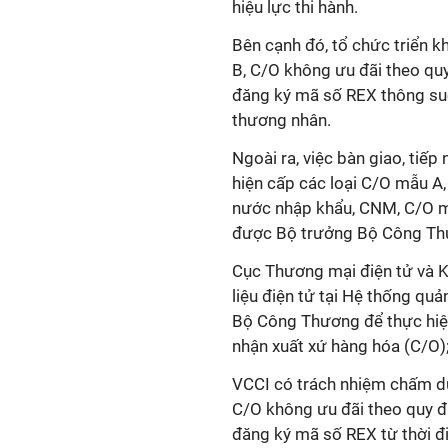
hiệu lực thi hành.
Bên cạnh đó, tổ chức triển k
B, C/O không ưu đãi theo q
đăng ký mã số REX thông suốt
thương nhân.
Ngoài ra, việc bàn giao, tiế
hiện cấp các loại C/O mẫu A
nước nhập khẩu, CNM, C/O m
được Bộ trưởng Bộ Công Th
Cục Thương mại điện tử và K
liệu điện tử tại Hệ thống qu
Bộ Công Thương để thực hiện
nhận xuất xứ hàng hóa (C/O)
VCCI có trách nhiệm chấm dứ
C/O không ưu đãi theo quy 
đăng ký mã số REX từ thời đi