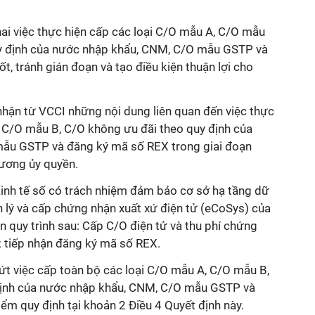
hai việc thực hiện cấp các loại C/O mẫu A, C/O mẫu
uy định của nước nhập khẩu, CNM, C/O mẫu GSTP và
, tránh gián đoạn và tạo điều kiện thuận lợi cho
p nhận từ VCCI những nội dung liên quan đến việc thực
, C/O mẫu B, C/O không ưu đãi theo quy định của
ẫu GSTP và đăng ký mã số REX trong giai đoạn
ương ủy quyền.
inh tế số có trách nhiệm đảm bảo cơ sở hạ tầng dữ
ản lý và cấp chứng nhận xuất xứ điện tử (eCoSys) của
 quy trình sau: Cấp C/O điện tử và thu phí chứng
; tiếp nhận đăng ký mã số REX.
t việc cấp toàn bộ các loại C/O mẫu A, C/O mẫu B,
định của nước nhập khẩu, CNM, C/O mẫu GSTP và
ểm quy định tại khoản 2 Điều 4 Quyết định này.