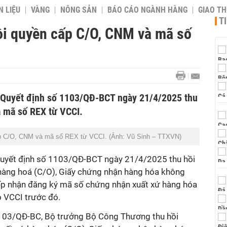
 LIỆU
VÀNG
NÔNG SẢN
BÁO CÁO NGÀNH HÀNG
GIAO T
T
i quyền cấp C/O, CNM và mã số
Quyết định số 1103/QĐ-BCT ngày 21/4/2025 thu
 mã số REX từ VCCI.
p C/O, CNM và mã số REX từ VCCI. (Ảnh: Vũ Sinh – TTXVN)
uyết định số 1103/QĐ-BCT ngày 21/4/2025 thu hồi
hàng hoá (C/O), Giấy chứng nhận hàng hóa không
iếp nhận đăng ký mã số chứng nhận xuất xứ hàng hóa
 VCCI trước đó.
1103/QĐ-BC, Bộ trưởng Bộ Công Thương thu hồi