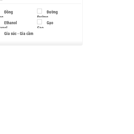
Đồng
Đường
Ethanol
Gạo
Gia súc - Gia cầm
Giấy
Gỗ
Hạt điều
Hồ tiêu - Hạt tiêu
Khí đốt
Kim loại khác
Mắc ca
Muối
Ngũ cốc
Nhựa - Hạt nhựa
Palladium
Phân bón