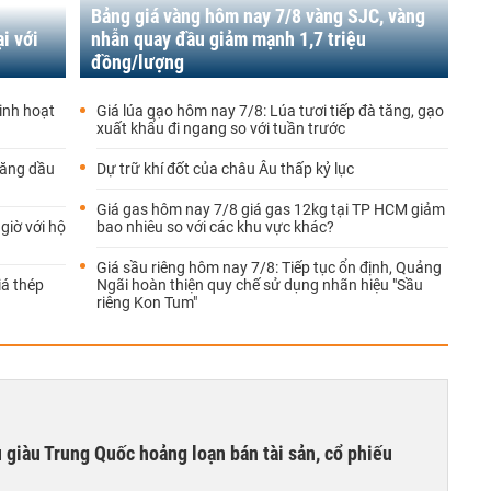
Bảng giá vàng hôm nay 7/8 vàng SJC, vàng
i với
nhẫn quay đầu giảm mạnh 1,7 triệu
đồng/lượng
inh hoạt
Giá lúa gạo hôm nay 7/8: Lúa tươi tiếp đà tăng, gạo
xuất khẩu đi ngang so với tuần trước
xăng dầu
Dự trữ khí đốt của châu Âu thấp kỷ lục
Giá gas hôm nay 7/8 giá gas 12kg tại TP HCM giảm
giờ với hộ
bao nhiêu so với các khu vực khác?
Giá sầu riêng hôm nay 7/8: Tiếp tục ổn định, Quảng
á thép
Ngãi hoàn thiện quy chế sử dụng nhãn hiệu "Sầu
riêng Kon Tum"
êu giàu Trung Quốc hoảng loạn bán tài sản, cổ phiếu