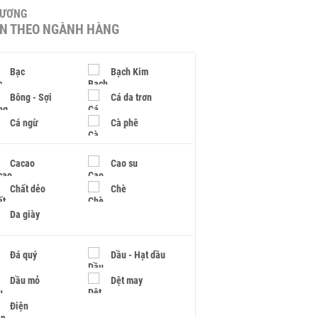
HƯƠNG
IN THEO NGÀNH HÀNG
Bạc
Bạch Kim
Bông - Sợi
Cá da trơn
Cá ngừ
Cà phê
Cacao
Cao su
Chất dẻo
Chè
Da giày
Đá quý
Dầu - Hạt dầu
Dầu mỏ
Dệt may
Điện