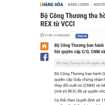
HÀNG HÓA
NĂNG LƯỢNG
NGUYÊN
Bộ Công Thương thu hồ
REX từ VCCI
21:00 | 21/04/2025
Chia sẻ
Bộ Công Thương ban hành 
hồi quyền cấp C/O, CNM và
Bộ Công Thương thu hồi quyền cấ
Bộ Công Thương ban hành Q
quyền cấp Giấy chứng nhận 
thay đổi xuất xứ (CNM) và t
(mã số REX) đã uỷ quyền cho
Cụ thể, theo Quyết định số 