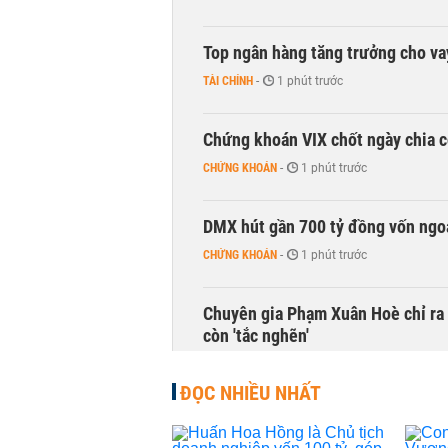
Top ngân hàng tăng trưởng cho v
TÀI CHÍNH
-
1 phút trước
Chứng khoán VIX chốt ngày chia c
CHỨNG KHOÁN
-
1 phút trước
DMX hút gần 700 tỷ đồng vốn ngoạ
CHỨNG KHOÁN
-
1 phút trước
Chuyên gia Phạm Xuân Hoè chỉ ra 
còn 'tắc nghẽn'
THỜI SỰ
-
1 phút trước
ĐỌC NHIỀU NHẤT