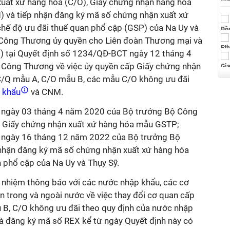
uất xứ hàng hóa (C/O), Giấy chứng nhận hàng hóa
) và tiếp nhận đăng ký mã số chứng nhận xuất xứ
hế độ ưu đãi thuế quan phổ cập (GSP) của Na Uy và
Công Thương ủy quyền cho Liên đoàn Thương mại và
) tại Quyết định số 1234/QĐ-BCT ngày 12 tháng 4
Công Thương về việc ủy quyền cấp Giấy chứng nhận
C/Q mẫu A, C/O mẫu B, các mẫu C/O không ưu đãi
 khẩu
và CNM.
 ngày 03 tháng 4 năm 2020 của Bộ trưởng Bộ Công
p Giấy chứng nhận xuất xứ hàng hóa mẫu GSTP;
 ngày 16 tháng 12 năm 2022 của Bộ trưởng Bộ
nhận đăng ký mã số chứng nhận xuất xứ hàng hóa
n phổ cập của Na Uy và Thụy Sỹ.
 nhiệm thông báo với các nước nhập khẩu, các cơ
an trong và ngoài nước về việc thay đổi cơ quan cấp
 B, C/O không ưu đãi theo quy định của nước nhập
 đăng ký mã số REX kể từ ngày Quyết định này có