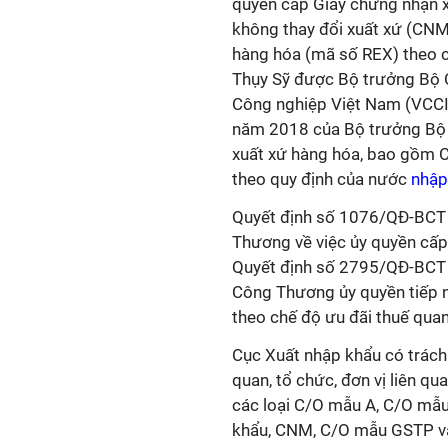
quyền cấp Giấy chứng nhận x
không thay đổi xuất xứ (CNM
hàng hóa (mã số REX) theo c
Thụy Sỹ được Bộ trưởng Bộ 
Công nghiệp Việt Nam (VCCI
năm 2018 của Bộ trưởng Bộ 
xuất xứ hàng hóa, bao gồm 
theo quy định của nước
nhập
Quyết định số 1076/QĐ-BCT
Thương về việc ủy quyền cấ
Quyết định số 2795/QĐ-BCT
Công Thương ủy quyền tiếp 
theo chế độ ưu đãi thuế qua
Cục Xuất nhập khẩu có trách
quan, tổ chức, đơn vị liên qu
các loại C/O mẫu A, C/O mẫu
khẩu, CNM, C/O mẫu GSTP và