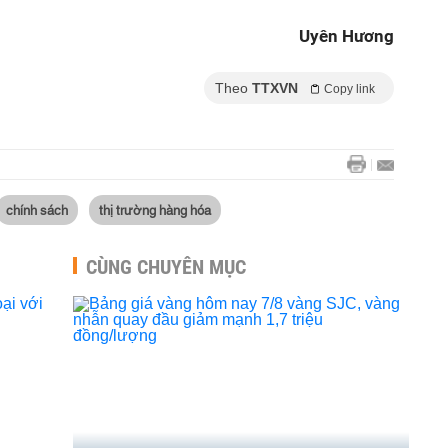
Uyên Hương
Theo
TTXVN
Copy link
chính sách
thị trường hàng hóa
CÙNG CHUYÊN MỤC