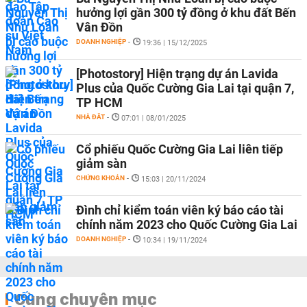
hưởng lợi gần 300 tỷ đồng ở khu đất Bến
Vân Đồn
DOANH NGHIỆP
-
19:36 | 15/12/2025
[Photostory] Hiện trạng dự án Lavida
Plus của Quốc Cường Gia Lai tại quận 7,
TP HCM
NHÀ ĐẤT
-
07:01 | 08/01/2025
Cổ phiếu Quốc Cường Gia Lai liên tiếp
giảm sàn
CHỨNG KHOÁN
-
15:03 | 20/11/2024
Đình chỉ kiểm toán viên ký báo cáo tài
chính năm 2023 cho Quốc Cường Gia Lai
DOANH NGHIỆP
-
10:34 | 19/11/2024
Cùng chuyên mục