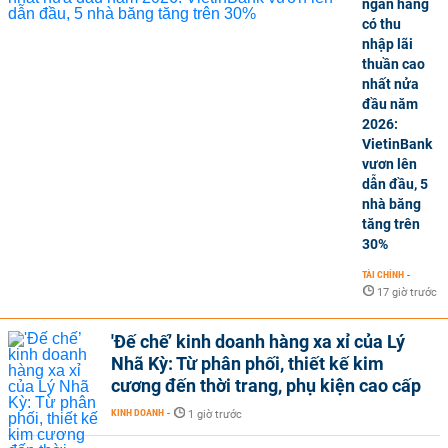
ngân hàng
có thu
nhập lãi
thuần cao
nhất nửa
đầu năm
2026:
VietinBank
vươn lên
dẫn đầu, 5
nhà băng
tăng trên
30%
TÀI CHÍNH
-
17 giờ trước
'Đế chế’ kinh doanh hàng xa xỉ của Lý
Nhã Kỳ: Từ phân phối, thiết kế kim
cương đến thời trang, phụ kiện cao cấp
KINH DOANH
-
1 giờ trước