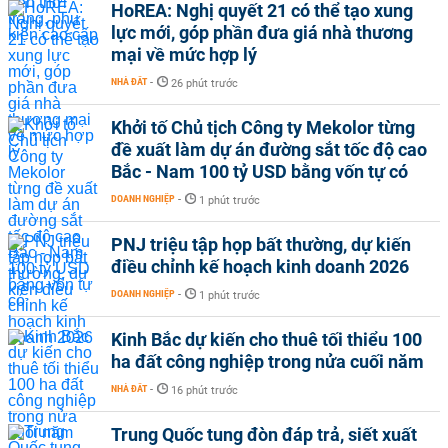
HoREA: Nghị quyết 21 có thể tạo xung
lực mới, góp phần đưa giá nhà thương
mại về mức hợp lý
NHÀ ĐẤT
-
26 phút trước
Khởi tố Chủ tịch Công ty Mekolor từng
đề xuất làm dự án đường sắt tốc độ cao
Bắc - Nam 100 tỷ USD bằng vốn tự có
DOANH NGHIỆP
-
1 phút trước
PNJ triệu tập họp bất thường, dự kiến
điều chỉnh kế hoạch kinh doanh 2026
DOANH NGHIỆP
-
1 phút trước
Kinh Bắc dự kiến cho thuê tối thiểu 100
ha đất công nghiệp trong nửa cuối năm
NHÀ ĐẤT
-
16 phút trước
Trung Quốc tung đòn đáp trả, siết xuất