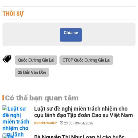
THỜI SỰ
Chia sẻ
Quốc Cường Gia Lai
CTCP Quốc Cường Gia Lai
39 Bến Vân Đồn
Có thể bạn quan tâm
Luật sư đề nghị miễn trách nhiệm cho
cựu lãnh đạo Tập đoàn Cao su Việt Nam
DOANH NGHIỆP
-
23:08 | 09/04/2026
Bà Nguyễn Thị Như Loan bị cáo buộc