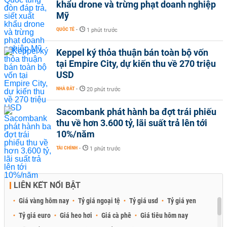
khẩu drone và trừng phạt doanh nghiệp
Mỹ
QUỐC TẾ
-
1 phút trước
Keppel ký thỏa thuận bán toàn bộ vốn
tại Empire City, dự kiến thu về 270 triệu
USD
NHÀ ĐẤT
-
20 phút trước
Sacombank phát hành ba đợt trái phiếu
thu về hơn 3.600 tỷ, lãi suất trả lên tới
10%/năm
TÀI CHÍNH
-
1 phút trước
LIÊN KẾT NỔI BẬT
Giá vàng hôm nay
Tỷ giá ngoại tệ
Tỷ giá usd
Tỷ giá yen
Tỷ giá euro
Giá heo hơi
Giá cà phê
Giá tiêu hôm nay