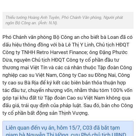
Thiếu tướng Hoàng Anh Tuyên, Phó Chánh Văn phòng, Người phát
ngôn Bộ Công an. (Ảnh:
N.N
).
Phó Chánh văn phòng Bộ Công an cho biết bà Loan đã có
dấu hiệu thông đồng với bà Lê Thị Y Linh, Chủ tịch HĐQT
Công ty TNHH Retro Harvest Finance; ông Đặng Phước
Dừa, nguyên Chủ tịch HĐQT Công ty cổ phần đầu tư
thương mại Việt Tín và các cá nhân thuộc Tập đoàn Công
nghiệp cao su Việt Nam, Công ty Cao su Đồng Nai, Công
ty cao su Bà Rịa để ký kết các biên bản thỏa thuận hợp
tác đầu tư, chuyển nhượng vốn, nhằm thâu tóm 100% vốn
góp tại khu đất từ Tập đoàn Cao su Việt Nam không qua
đấu giá, trái quy định của pháp luật. Sau đó, bán cho Công
ty cổ phần bất động sản Thịnh Vượng.
Liên quan đến vụ án, hôm 15/7, C03 đã bắt tạm
giam bà Nguyễn Thị Hồng, cựu Phó chủ tịch UBND