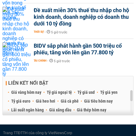
Đề xuất miễn 30% thuế thu nhập cho hộ
kinh doanh, doanh nghiệp có doanh thu
dưới 10 tỷ đồng
THỜI SỰ
-
5 giờ trước
BIDV sắp phát hành gần 500 triệu cổ
phiếu, tăng vốn lên gần 77.800 tỷ
TÀI CHÍNH
-
5 giờ trước
LIÊN KẾT NỔI BẬT
Giá vàng hôm nay
Tỷ giá ngoại tệ
Tỷ giá usd
Tỷ giá yen
Tỷ giá euro
Giá heo hơi
Giá cà phê
Giá tiêu hôm nay
Lãi suất ngân hàng
Giá xăng dầu
Giá thép hôm nay
Giá sầu riêng
Giá thịt heo
Giá gạo
Giá cao su
Best Retail Brokers
Diễn đàn đầu tư Việt Nam 2026
Trang TTĐTTH của công ty VietNewsCorp