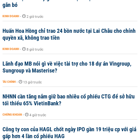
gắn bó
KINH DOANH
-
2 giờ trước
Huấn Hoa Hồng chỉ trao 24 bồn nước tại Lai Châu cho chính
quyền xã, không trao tiền
KINH DOANH
-
8 giờ trước
Lãnh đạo MB nói gì về việc tài trợ cho 18 dự án Vingroup,
Sungroup và Masterise?
TÀI CHÍNH
-
13 giờ trước
NHNN cần tăng nắm giữ bao nhiêu cổ phiếu CTG để sở hữu
tối thiểu 65% VietinBank?
CHỨNG KHOÁN
-
4 giờ trước
Công ty con của HAGL chốt ngày IPO gần 19 triệu cp với giá
gấp hơn 4 lần cổ phiếu HAG