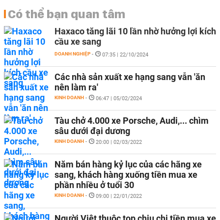
Có thể bạn quan tâm
Haxaco tăng lãi 10 lần nhờ hưởng lợi kích
cầu xe sang
DOANH NGHIỆP
-
07:35 | 22/10/2024
Các nhà sản xuất xe hạng sang vẫn 'ăn
nên làm ra'
KINH DOANH
-
06:47 | 05/02/2024
Tàu chở 4.000 xe Porsche, Audi,... chìm
sâu dưới đại dương
KINH DOANH
-
20:00 | 02/03/2022
Năm bán hàng kỷ lục của các hãng xe
sang, khách hàng xuống tiền mua xe
phần nhiều ở tuổi 30
KINH DOANH
-
09:00 | 22/01/2022
Người Việt thuộc top chịu chi tiền mua xe