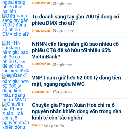
CHỨNG KHOÁN
-
4 giờ trước
Tự doanh sang tay gần 700 tỷ đồng cổ
phiếu DMX cho ai?
CHỨNG KHOÁN
-
1 phút trước
NHNN cần tăng nắm giữ bao nhiêu cổ
phiếu CTG để sở hữu tối thiểu 65%
VietinBank?
CHỨNG KHOÁN
-
4 giờ trước
VNPT nắm giữ hơn 62.000 tỷ đồng tiền
mặt, ngang ngửa MWG
DOANH NGHIỆP
-
4 giờ trước
Chuyên gia Phạm Xuân Hoè chỉ ra 6
nguyên nhân khiến dòng vốn trong nền
kinh tế còn 'tắc nghẽn'
THỜI SỰ
-
4 giờ trước