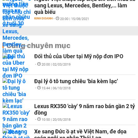
sang Lexus, Mercedes, Bentley,... làm
quà biếu
KINH DOANH
-
20:00 | 15/08/2021
Cùng chuyên mục
Đối thủ của Uber tại Mỹ nộp đơn IPO
-
20:00 | 02/03/2019
Đại lý ô tô tung chiêu ‘bia kèm lạc’
-
15:44 | 06/10/2018
Lexus RX350 'cày' 9 năm rao bán gần 2 tỷ
đồng
-
10:50 | 20/05/2018
Xe sang Đức ồ ạt về Việt Nam, đe dọa
soán ngôi xe nhập Thái Lan