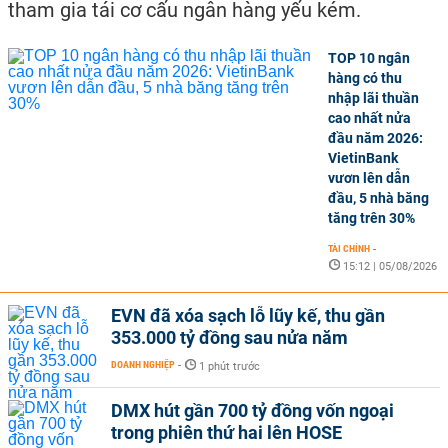
tham gia tái cơ cấu ngân hàng yếu kém.
TOP 10 ngân
hàng có thu
nhập lãi thuần
cao nhất nửa
đầu năm 2026:
VietinBank
vươn lên dẫn
đầu, 5 nhà băng
tăng trên 30%
TÀI CHÍNH
-
15:12 | 05/08/2026
EVN đã xóa sạch lỗ lũy kế, thu gần
353.000 tỷ đồng sau nửa năm
DOANH NGHIỆP
-
1 phút trước
DMX hút gần 700 tỷ đồng vốn ngoại
trong phiên thứ hai lên HOSE