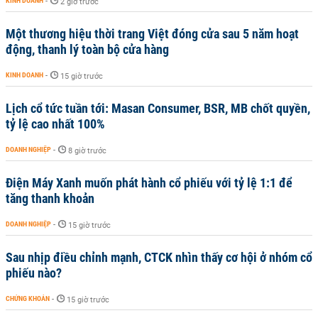
KINH DOANH
-
2 giờ trước
Một thương hiệu thời trang Việt đóng cửa sau 5 năm hoạt
động, thanh lý toàn bộ cửa hàng
KINH DOANH
-
15 giờ trước
Lịch cổ tức tuần tới: Masan Consumer, BSR, MB chốt quyền,
tỷ lệ cao nhất 100%
DOANH NGHIỆP
-
8 giờ trước
Điện Máy Xanh muốn phát hành cổ phiếu với tỷ lệ 1:1 để
tăng thanh khoản
DOANH NGHIỆP
-
15 giờ trước
Sau nhịp điều chỉnh mạnh, CTCK nhìn thấy cơ hội ở nhóm cổ
phiếu nào?
CHỨNG KHOÁN
-
15 giờ trước