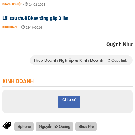
DOANH NGHIỆP
-
24-02-2025
Lãi sau thuế Bkav tăng gấp 3 lần
KINH DOANH
-
22-10-2024
Quỳnh Như
Theo
Doanh Nghiệp & Kinh Doanh
Copy link
KINH DOANH
Chia sẻ
Bphone
Nguyễn Tử Quảng
Bkav Pro