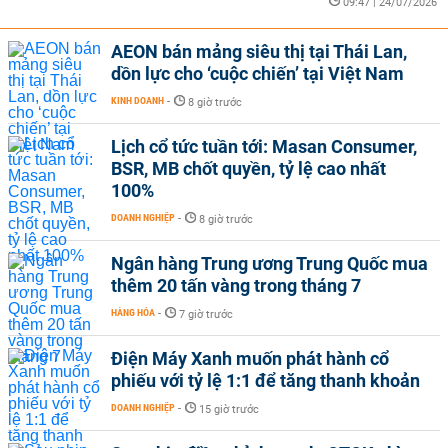
09:47 | 24/07/2026
AEON bán mảng siêu thị tại Thái Lan,
dồn lực cho ‘cuộc chiến’ tại Việt Nam
KINH DOANH
-
8 giờ trước
Lịch cổ tức tuần tới: Masan Consumer,
BSR, MB chốt quyền, tỷ lệ cao nhất
100%
DOANH NGHIỆP
-
8 giờ trước
Ngân hàng Trung ương Trung Quốc mua
thêm 20 tấn vàng trong tháng 7
HÀNG HÓA
-
7 giờ trước
Điện Máy Xanh muốn phát hành cổ
phiếu với tỷ lệ 1:1 để tăng thanh khoản
DOANH NGHIỆP
-
15 giờ trước