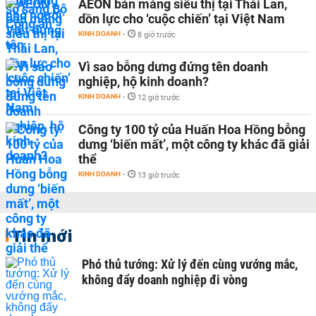
AEON bán mảng siêu thị tại Thái Lan,
dồn lực cho ‘cuộc chiến’ tại Việt Nam
KINH DOANH
-
8 giờ trước
Vì sao bỗng dưng đứng tên doanh
nghiệp, hộ kinh doanh?
KINH DOANH
-
12 giờ trước
Công ty 100 tỷ của Huấn Hoa Hồng bỗng
dưng ‘biến mất’, một công ty khác đã giải
thể
KINH DOANH
-
13 giờ trước
Tin mới
Phó thủ tướng: Xử lý đến cùng vướng mắc,
không đẩy doanh nghiệp đi vòng