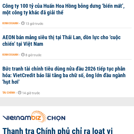
Công ty 100 tỷ của Huấn Hoa Hồng bỗng dưng ‘biến mất’,
một công ty khác đã giải thể
KINH DOANH
-
13 giờ trước
AEON bán mảng siêu thị tại Thái Lan, dồn lực cho ‘cuộc
chiến’ tại Việt Nam
KINH DOANH
-
8 giờ trước
Bức tranh tài chính tiêu dùng nửa đầu 2026 tiếp tục phân
hóa: VietCredit báo lãi tăng ba chữ số, ông lớn đầu ngành
'hụt hơi'
TÀI CHÍNH
-
14 giờ trước
Thanh tra Chính phủ chỉ ra loạt vi