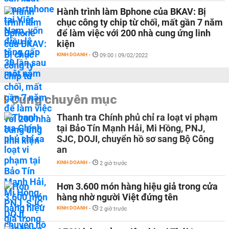
Hành trình làm Bphone của BKAV: Bị
chục công ty chip từ chối, mất gần 7 năm
để làm việc với 200 nhà cung ứng linh
kiện
KINH DOANH
-
09:00 | 09/02/2022
Cùng chuyên mục
Thanh tra Chính phủ chỉ ra loạt vi phạm
tại Bảo Tín Mạnh Hải, Mi Hồng, PNJ,
SJC, DOJI, chuyển hồ sơ sang Bộ Công
an
KINH DOANH
-
2 giờ trước
Hơn 3.600 món hàng hiệu giả trong cửa
hàng nhờ người Việt đứng tên
KINH DOANH
-
2 giờ trước