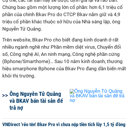
Cụ thể, các tài sản này sẽ được định giá lại và rao bán.
Chúng bao gồm một lượng lớn cổ phần: hơn 6,1 triệu cổ
phần của chính Bkav Pro do CTCP Bkav nắm giữ và 4,9
triệu cổ phần khác thuộc sở hữu của Nhà sáng lập, ông
Nguyễn Tử Quảng.
Trên website, Bkav Pro cho biết đang kinh doanh ở rất
nhiều ngành nghề như Phần mềm diệt virus, Chuyển đổi
số, Công nghệ AI, An ninh mạng, Công nghệ phần cứng
(Bphone/Smarthome)… Sau 10 năm kinh doanh, thương
hiệu smarphone Bphone của Bkav Pro đang dần biến mất
khỏi thị trường.
Ông Nguyễn Tử Quảng
và BKAV bán tài sản để
trả nợ
VNDirect 'réo tên' Bkav Pro vì chưa nộp tiền tích lũy 1,5 tỷ đồng