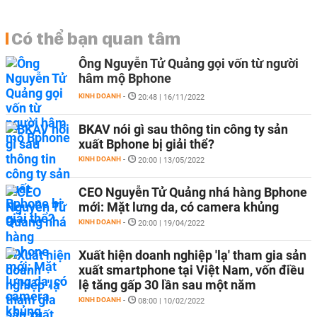
Có thể bạn quan tâm
Ông Nguyễn Tử Quảng gọi vốn từ người
hâm mộ Bphone
KINH DOANH
-
20:48 | 16/11/2022
BKAV nói gì sau thông tin công ty sản
xuất Bphone bị giải thể?
KINH DOANH
-
20:00 | 13/05/2022
CEO Nguyễn Tử Quảng nhá hàng Bphone
mới: Mặt lưng da, có camera khủng
KINH DOANH
-
20:00 | 19/04/2022
Xuất hiện doanh nghiệp 'lạ' tham gia sản
xuất smartphone tại Việt Nam, vốn điều
lệ tăng gấp 30 lần sau một năm
KINH DOANH
-
08:00 | 10/02/2022