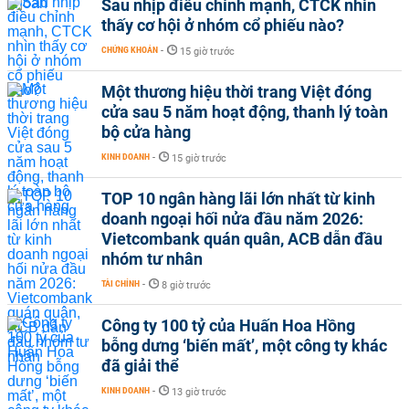
Sau nhịp điều chỉnh mạnh, CTCK nhìn
thấy cơ hội ở nhóm cổ phiếu nào?
CHỨNG KHOÁN
-
15 giờ trước
Một thương hiệu thời trang Việt đóng
cửa sau 5 năm hoạt động, thanh lý toàn
bộ cửa hàng
KINH DOANH
-
15 giờ trước
TOP 10 ngân hàng lãi lớn nhất từ kinh
doanh ngoại hối nửa đầu năm 2026:
Vietcombank quán quân, ACB dẫn đầu
nhóm tư nhân
TÀI CHÍNH
-
8 giờ trước
Công ty 100 tỷ của Huấn Hoa Hồng
bỗng dưng ‘biến mất’, một công ty khác
đã giải thể
KINH DOANH
-
13 giờ trước