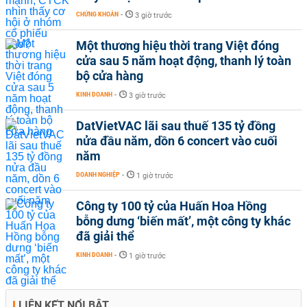
CHỨNG KHOÁN
-
3 giờ trước
Một thương hiệu thời trang Việt đóng
cửa sau 5 năm hoạt động, thanh lý toàn
bộ cửa hàng
KINH DOANH
-
3 giờ trước
DatVietVAC lãi sau thuế 135 tỷ đồng
nửa đầu năm, dồn 6 concert vào cuối
năm
DOANH NGHIỆP
-
1 giờ trước
Công ty 100 tỷ của Huấn Hoa Hồng
bỗng dưng ‘biến mất’, một công ty khác
đã giải thể
KINH DOANH
-
1 giờ trước
LIÊN KẾT NỔI BẬT