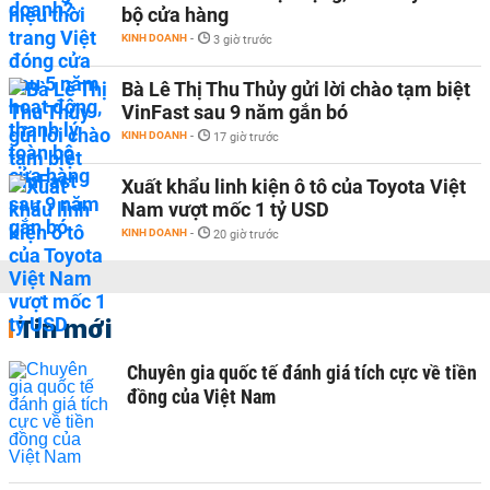
bộ cửa hàng
KINH DOANH
-
3 giờ trước
Bà Lê Thị Thu Thủy gửi lời chào tạm biệt
VinFast sau 9 năm gắn bó
KINH DOANH
-
17 giờ trước
Xuất khẩu linh kiện ô tô của Toyota Việt
Nam vượt mốc 1 tỷ USD
KINH DOANH
-
20 giờ trước
Tin mới
Chuyên gia quốc tế đánh giá tích cực về tiền
đồng của Việt Nam