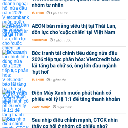
nhóm tư nhân
TÀI CHÍNH
-
1 phút trước
AEON bán mảng siêu thị tại Thái Lan,
dồn lực cho ‘cuộc chiến’ tại Việt Nam
KINH DOANH
-
1 phút trước
Bức tranh tài chính tiêu dùng nửa đầu
2026 tiếp tục phân hóa: VietCredit báo
lãi tăng ba chữ số, ông lớn đầu ngành
'hụt hơi'
TÀI CHÍNH
-
3 giờ trước
Điện Máy Xanh muốn phát hành cổ
phiếu với tỷ lệ 1:1 để tăng thanh khoản
DOANH NGHIỆP
-
3 giờ trước
Sau nhịp điều chỉnh mạnh, CTCK nhìn
thấy cơ hội ở nhóm cổ phiếu nào?