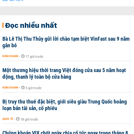
Đọc nhiều nhất
Bà Lê Thị Thu Thủy gửi lời chào tạm biệt VinFast sau 9 năm
gắn bó
KINH DOANH
-
17 giờ trước
Một thương hiệu thời trang Việt đóng cửa sau 5 năm hoạt
động, thanh lý toàn bộ cửa hàng
KINH DOANH
-
3 giờ trước
Bị truy thu thuế đặc biệt, giới siêu giàu Trung Quốc hoảng
loạn bán tài sản, cổ phiếu
QUỐC TẾ
-
18 giờ trước
Chứng khoán VIX chốt ngày chia cổ tức ngay trong tháng 8