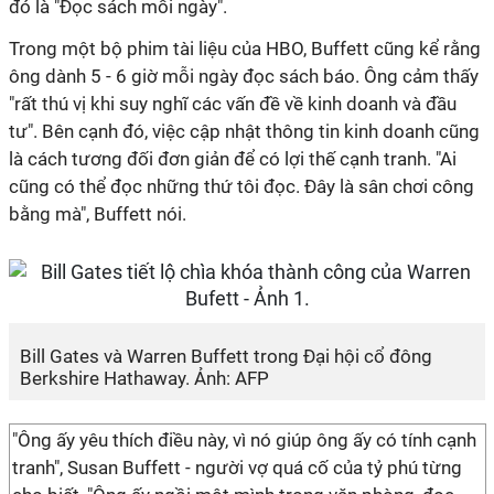
đó là "Đọc sách mỗi ngày".
Trong một bộ phim tài liệu của HBO, Buffett cũng kể rằng
ông dành 5 - 6 giờ mỗi ngày đọc sách báo. Ông cảm thấy
"rất thú vị khi suy nghĩ các vấn đề về kinh doanh và đầu
tư". Bên cạnh đó, việc cập nhật thông tin kinh doanh cũng
là cách tương đối đơn giản để có lợi thế cạnh tranh. "Ai
cũng có thể đọc những thứ tôi đọc. Đây là sân chơi công
bằng mà", Buffett nói.
Bill Gates và Warren Buffett trong Đại hội cổ đông
Berkshire Hathaway. Ảnh: AFP
"Ông ấy yêu thích điều này, vì nó giúp ông ấy có tính cạnh
tranh", Susan Buffett - người vợ quá cố của tỷ phú từng