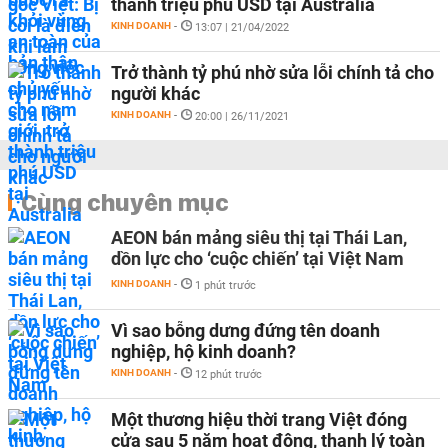
thành triệu phú USD tại Australia
KINH DOANH
-
13:07 | 21/04/2022
Trở thành tỷ phú nhờ sửa lỗi chính tả cho
người khác
KINH DOANH
-
20:00 | 26/11/2021
Cùng chuyên mục
AEON bán mảng siêu thị tại Thái Lan,
dồn lực cho ‘cuộc chiến’ tại Việt Nam
KINH DOANH
-
1 phút trước
Vì sao bỗng dưng đứng tên doanh
nghiệp, hộ kinh doanh?
KINH DOANH
-
12 phút trước
Một thương hiệu thời trang Việt đóng
cửa sau 5 năm hoạt động, thanh lý toàn