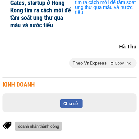
Gates, startup ở Hong
Kong tìm ra cách mới để
tầm soát ung thư qua
máu và nước tiểu
Hà Thu
Theo
VnExpress
Copy link
KINH DOANH
Chia sẻ
doanh nhân thành công