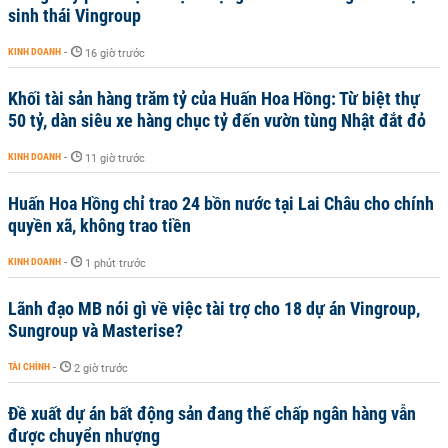
sinh thái Vingroup
KINH DOANH
-
16 giờ trước
Khối tài sản hàng trăm tỷ của Huấn Hoa Hồng: Từ biệt thự
50 tỷ, dàn siêu xe hàng chục tỷ đến vườn tùng Nhật đắt đỏ
KINH DOANH
-
11 giờ trước
Huấn Hoa Hồng chỉ trao 24 bồn nước tại Lai Châu cho chính
quyền xã, không trao tiền
KINH DOANH
-
1 phút trước
Lãnh đạo MB nói gì về việc tài trợ cho 18 dự án Vingroup,
Sungroup và Masterise?
TÀI CHÍNH
-
2 giờ trước
Đề xuất dự án bất động sản đang thế chấp ngân hàng vẫn
được chuyển nhượng