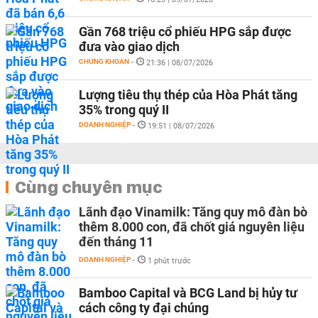
Gần 768 triệu cổ phiếu HPG sắp được
đưa vào giao dịch
CHỨNG KHOÁN
-
21:36 | 08/07/2026
Lượng tiêu thụ thép của Hòa Phát tăng
35% trong quý II
DOANH NGHIỆP
-
19:51 | 08/07/2026
Cùng chuyên mục
Lãnh đạo Vinamilk: Tăng quy mô đàn bò
thêm 8.000 con, đã chốt giá nguyên liệu
đến tháng 11
DOANH NGHIỆP
-
1 phút trước
Bamboo Capital và BCG Land bị hủy tư
cách công ty đại chúng