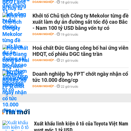
DOANH NGHIỆP
-
18 giờ trước
Khởi tố Chủ tịch Công ty Mekolor từng đề
xuất làm dự án đường sắt tốc độ cao Bắc
- Nam 100 tỷ USD bằng vốn tự có
DOANH NGHIỆP
-
19 giờ trước
Hoá chất Đức Giang công bố hai ứng viên
HĐQT, cổ phiếu DGC tăng trần
DOANH NGHIỆP
-
21 giờ trước
Doanh nghiệp 'họ FPT' chốt ngày nhận cổ
tức 10.000 đồng/cp
DOANH NGHIỆP
-
22 giờ trước
Tin mới
Xuất khẩu linh kiện ô tô của Toyota Việt Nam
vượt mốc 1 tỷ USD