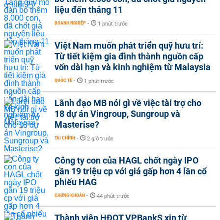
liệu đến tháng 11
DOANH NGHIỆP
-
1 phút trước
Việt Nam muốn phát triển quỹ hưu trí:
Từ tiết kiệm gia đình thành nguồn cấp
vốn dài hạn và kinh nghiệm từ Malaysia
QUỐC TẾ
-
1 phút trước
Lãnh đạo MB nói gì về việc tài trợ cho
18 dự án Vingroup, Sungroup và
Masterise?
TÀI CHÍNH
-
2 giờ trước
Công ty con của HAGL chốt ngày IPO
gần 19 triệu cp với giá gấp hơn 4 lần cổ
phiếu HAG
CHỨNG KHOÁN
-
44 phút trước
Thành viên HĐQT VPBankS xin từ