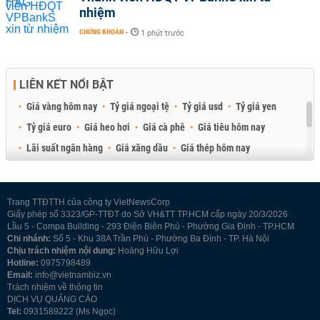
nhiệm
CHỨNG KHOÁN
-
1 phút trước
LIÊN KẾT NỔI BẬT
Giá vàng hôm nay
Tỷ giá ngoại tệ
Tỷ giá usd
Tỷ giá yen
Tỷ giá euro
Giá heo hơi
Giá cà phê
Giá tiêu hôm nay
Lãi suất ngân hàng
Giá xăng dầu
Giá thép hôm nay
Giá sầu riêng
Giá thịt heo
Giá gạo
Giá cao su
Best Retail Brokers
Diễn đàn đầu tư Việt Nam 2026
Trang TTĐTTH của công ty VietNewsCorp
Giấy phép số 3323/GP-TTĐT do Sở VH&TT TP.HCM cấp ngày 20/3/2026
Lầu 5 - Compa Building - 293 Điện Biên Phủ - Phường Gia Định - TP.HCM
Chi nhánh:
Số 5 - Khu 38A Trần Phú - Phường Ba Đình - TP. Hà Nội
Chịu trách nhiệm nội dung:
Hoàng Hữu Lợi
Hotline:
0975798489
Email:
info@vietnambiz.vn
Trách nhiệm về thông tin
DỊCH VỤ QUẢNG CÁO
Tel:
0931589222 (Ms Ngọc)