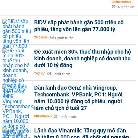
CHỨNG KHOÁN
-
16 giờ trước
BIDV sắp phát hành gần 500 triệu cổ
phiếu, tăng vốn lên gần 77.800 tỷ
TÀI CHÍNH
-
1 phút trước
Đề xuất miễn 30% thuế thu nhập cho hộ
kinh doanh, doanh nghiệp có doanh thu
dưới 10 tỷ đồng
THỜI SỰ
-
1 phút trước
Dàn lãnh đạo GenZ nhà Vingroup,
Techcombank, VPBank, PC1: Người
nắm 10.000 tỷ đồng cổ phiếu, người
làm chủ tịch ở tuổi 27
KINH DOANH
-
1 phút trước
Lãnh đạo Vinamilk: Tăng quy mô đàn
bò thêm 8.000 con, đã chốt giá nguyên