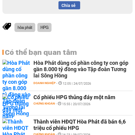
Chia sẻ
hòa phát
HPG
Có thể bạn quan tâm
Hòa Phát dùng cổ phần công ty con góp
gần 8.000 tỷ đồng vào Tập đoàn Tương
lai Sông Hồng
DOANH NGHIỆP
-
12:05 | 24/07/2026
Cổ phiếu HPG thủng đáy một năm
CHỨNG KHOÁN
-
15:55 | 20/07/2026
Thành viên HĐQT Hòa Phát đã bán 6,6
triệu cổ phiếu HPG
CHỨNG KHOÁN
-
16:23 | 09/07/2026