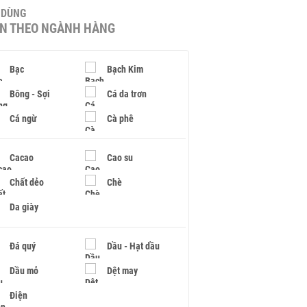
U DÙNG
IN THEO NGÀNH HÀNG
Bạc
Bạch Kim
Bông - Sợi
Cá da trơn
Cá ngừ
Cà phê
Cacao
Cao su
Chất dẻo
Chè
Da giày
Đá quý
Dầu - Hạt dầu
Dầu mỏ
Dệt may
Điện