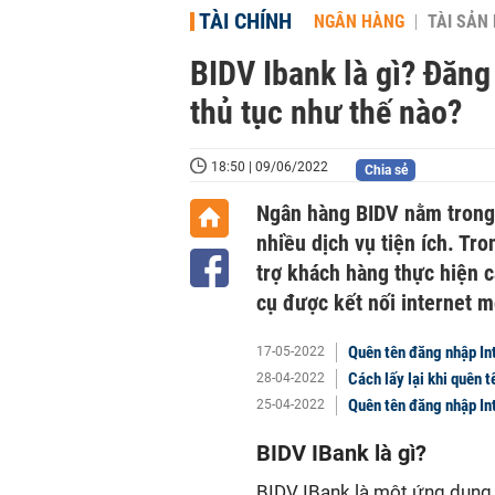
TÀI CHÍNH
NGÂN HÀNG
TÀI SẢN
BIDV Ibank là gì? Đă
thủ tục như thế nào?
18:50 | 09/06/2022
Chia sẻ
Ngân hàng BIDV nằm trong 
nhiều dịch vụ tiện ích. Tr
trợ khách hàng thực hiện 
cụ được kết nối internet m
Quên tên đăng nhập Int
17-05-2022
Cách lấy lại khi quên
28-04-2022
Quên tên đăng nhập In
25-04-2022
BIDV IBank là gì?
BIDV IBank là một ứng dụng 