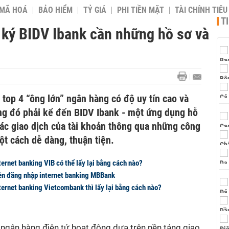
 MÃ HOÁ
BẢO HIỂM
TỶ GIÁ
PHI TIỀN MẶT
TÀI CHÍNH TIÊ
T
ng ký BIDV Ibank cần những hồ sơ và
top 4 “ông lớn” ngân hàng có độ uy tín cao và
ong đó phải kể đến BIDV Ibank - một ứng dụng hỗ
các giao dịch của tài khoản thông qua những công
ột cách dễ dàng, thuận tiện.
ernet banking VIB có thể lấy lại bằng cách nào?
 tên đăng nhập internet banking MBBank
ternet banking Vietcombank thì lấy lại bằng cách nào?
ngân hàng điện tử hoạt động dựa trên nền tảng giao