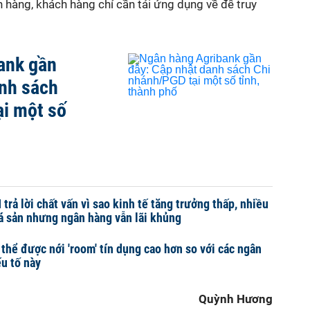
 hàng, khách hàng chỉ cần tải ứng dụng về để truy
ank gần
anh sách
ại một số
rả lời chất vấn vì sao kinh tế tăng trưởng thấp, nhiều
á sản nhưng ngân hàng vẫn lãi khủng
hể được nới 'room' tín dụng cao hơn so với các ngân
u tố này
Quỳnh Hương