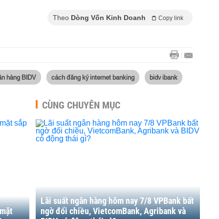
Theo
Dòng Vốn Kinh Doanh
Copy link
ân hàng BIDV
cách đăng ký internet banking
bidv ibank
CÙNG CHUYÊN MỤC
Lãi suất ngân hàng hôm nay 7/8 VPBank bất
 mặt
ngờ đổi chiều, VietcomBank, Agribank và