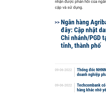
nhận được phản hồi của ngân
cập và sử dụng.
Ngân hàng Agrib
đây: Cập nhật d
Chi nhánh/PGD t
tỉnh, thành phố
Thống đốc NHNN t
09-06-2022
doanh nghiệp ph
Techcombank có t
09-06-2022
hàng khác nhờ yế