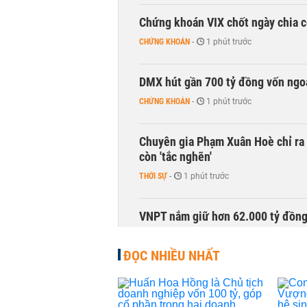
Chứng khoán VIX chốt ngày chia c
CHỨNG KHOÁN
-
1 phút trước
DMX hút gần 700 tỷ đồng vốn ngoạ
CHỨNG KHOÁN
-
1 phút trước
Chuyên gia Phạm Xuân Hoè chỉ ra 
còn 'tắc nghẽn'
THỜI SỰ
-
1 phút trước
VNPT nắm giữ hơn 62.000 tỷ đồn
DOANH NGHIỆP
-
1 phút trước
ĐỌC NHIỀU NHẤT