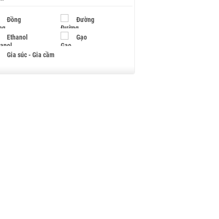
Đồng
Đường
Ethanol
Gạo
Gia súc - Gia cầm
Giấy
Gỗ
Hạt điều
Hồ tiêu - Hạt tiêu
Khí đốt
Kim loại khác
Mắc ca
Muối
Ngũ cốc
Nhựa - Hạt nhựa
Palladium
Phân bón